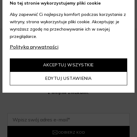
ZOBACZ WIĘCEJ
Na tej stronie wykorzystujemy pliki cookie
eksperymentować w sypialni!
Aby zapewnić Ci najlepszy komfort podczas korzystania z
witryny, strona wykorzystuje pliki cookie. Akceptując je
wyrażasz zgodę na przechowywanie ich w swojej
przeglądarce.
Polityka prywatności
Zapisz się do newslettera i odbierz rabat
na aelia.pl:
AKCEPTUJ WSZYSTKIE
EDYTUJ USTAWIENIA
-15% na cały nieprzeceniony asortyment przy
minimalnej wartości zamówienia 199 zł. Kod nie łączy się
z innymi zniżkami.
ODBIERZ KOD