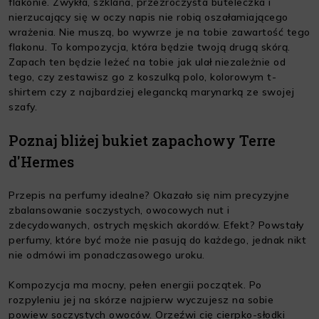
flakonie. Zwykła, szklana, przezroczysta buteleczka i
nierzucający się w oczy napis nie robią oszałamiającego
wrażenia. Nie muszą, bo wywrze je na tobie zawartość tego
flakonu. To kompozycja, która będzie twoją drugą skórą.
Zapach ten będzie leżeć na tobie jak ulał niezależnie od
tego, czy zestawisz go z koszulką polo, kolorowym t-
shirtem czy z najbardziej elegancką marynarką ze swojej
szafy.
Poznaj bliżej bukiet zapachowy Terre
d'Hermes
Przepis na perfumy idealne? Okazało się nim precyzyjne
zbalansowanie soczystych, owocowych nut i
zdecydowanych, ostrych męskich akordów. Efekt? Powstały
perfumy, które być może nie pasują do każdego, jednak nikt
nie odmówi im ponadczasowego uroku.
Kompozycja ma mocny, pełen energii początek. Po
rozpyleniu jej na skórze najpierw wyczujesz na sobie
powiew soczystych owoców. Orzeźwi cię cierpko-słodki