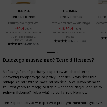
HERMES
HERMES
Terre D'Hermes
Terre D'Hermes
Terre
Perfumy dla mężczyzn
Zestaw prezentowy dla niego
Zestaw 
460 zł
418,50 zł
575 zł
465 zł
Najniższa cena z 30 dni: 488,75 zł
Najniższa cena z 30 dni: 395,25 zł
Najniż
75 ml
(dostępne 2
100 ml
pojemności)
4.00
/ 5.00
4.29
/ 5.00
Dlaczego musisz mieć Terre d'Hermes?
Możesz już mieć
perfumy
o sportowym charakterze,
klasyczną kompozycję do pracy i zapach, który świetnie
nadaje się na szalone noce na mieście. A co powiesz na to,
że… wszystko to mogą zastąpić wonności znajdujące się w
jednym flakonie? Takie właśnie są
Terre d'Hermes
.
Ten zapach ukryto w naprawdę prostym, minimalistycznym