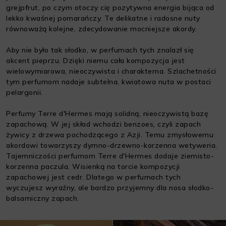
grejpfrut, po czym otoczy cię pozytywna energia bijąca od
lekko kwaśnej pomarańczy. Te delikatne i radosne nuty
równoważą kolejne, zdecydowanie mocniejsze akordy.
Aby nie było tak słodko, w perfumach tych znalazł się
akcent pieprzu. Dzięki niemu cała kompozycja jest
wielowymiarowa, nieoczywista i charakterna. Szlachetności
tym perfumom nadaje subtelna, kwiatowa nuta w postaci
pelargonii.
Perfumy Terre d'Hermes mają solidną, nieoczywistą bazę
zapachową. W jej skład wchodzi benzoes, czyli zapach
żywicy z drzewa pochodzącego z Azji. Temu zmysłowemu
akordowi towarzyszy dymno-drzewno-korzenna wetyweria.
Tajemniczości perfumom Terre d'Hermes dodaje ziemisto-
korzenna paczula. Wisienką na torcie kompozycji
zapachowej jest cedr. Dlatego w perfumach tych
wyczujesz wyraźny, ale bardzo przyjemny dla nosa słodko-
balsamiczny zapach.