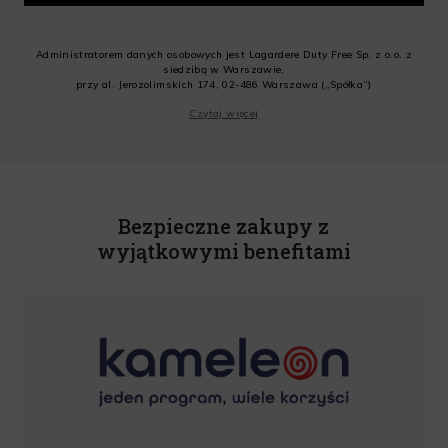
Administratorem danych osobowych jest Lagardere Duty Free Sp. z o.o. z
siedzibą w Warszawie,
przy al. Jerozolimskich 174, 02-486 Warszawa („Spółka”)
Wyrażam zgodę na przesyłanie przez Administratora tj. Lagardere Duty Free
Czytaj więcej
Sp. z o.o. informacji handlowych, w tym newslettera, informacji o promocjach
i nowościach na podany przeze mnie adres poczty elektronicznej, zgodnie z
ustawą o świadczeniu usług drogą elektroniczną z dnia 18 lipca 2002 r.
(tekst jedn.: Dz. U. z 2020 r., poz. 344) Wszelkie informacje handlowe są
całkowicie bezpłatne. Powyższa zgoda jest dobrowolna i może zostać
wycofana w dowolnym momencie.
Bezpieczne zakupy z
Rabat nie łączy się z innymi promocjami. W celu skorzystania z rabatu,
należy wprowadzić kod podczas procesu składania zamówienia.
wyjątkowymi benefitami