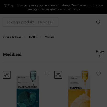
📦 Przygotowujemy magazyn na nowe dostawy! Zamówienia złożone w
tym tygodniu wysyłamy w poniedziałek
SZUKAJ
Mediheal
Strona Główna
MARKI
Filtry
Mediheal