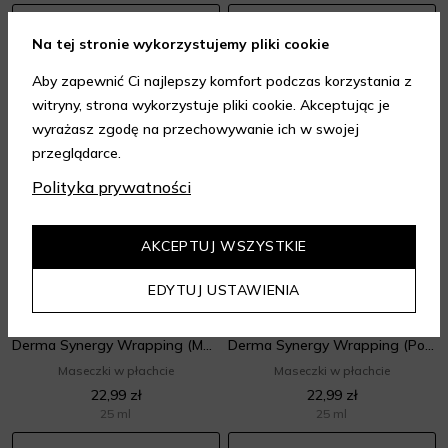
DODAJ DO KOSZYKA
DODAJ DO KOSZYKA
Na tej stronie wykorzystujemy pliki cookie
Aby zapewnić Ci najlepszy komfort podczas korzystania z
witryny, strona wykorzystuje pliki cookie. Akceptując je
wyrażasz zgodę na przechowywanie ich w swojej
przeglądarce.
Polityka prywatności
AKCEPTUJ WSZYSTKIE
EDYTUJ USTAWIENIA
MEDIHEAL
MEDIHEAL
Derma Synergy Wrapping (Moisture)
Derma Synergy Wrapping (Pore)
Maseczki w płachcie
Maseczki w płachcie
22,99 zł
22,99 zł
25 ml
25 ml