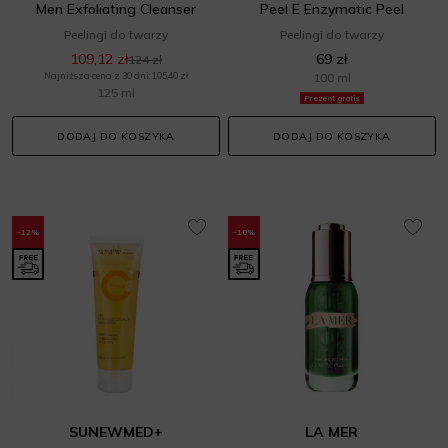
Men Exfoliating Cleanser
Peel E Enzymatic Peel
Peelingi do twarzy
Peelingi do twarzy
109,12 zł
69 zł
124 zł
Najniższa cena z 30 dni: 105,40 zł
100 ml
125 ml
Prezent gratis
DODAJ DO KOSZYKA
DODAJ DO KOSZYKA
-12%
-10%
SUNEWMED+
LA MER