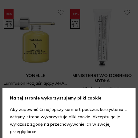
-20%
-12%
YONELLE
MINISTERSTWO DOBREGO
MYDŁA
Lumifusion Rozjaśniający AHA Peel Z Witaminą C Premium
Chałwa Face Scrub
Peelingi do twarzy
Peelingi do twarzy
Na tej stronie wykorzystujemy pliki cookie
217,60 zł
272 zł
69,52 zł
79 zł
Najniższa cena z 30 dni: 223,04 zł
Aby zapewnić Ci najlepszy komfort podczas korzystania z
50 ml
Najniższa cena z 30 dni: 67,15 zł
5.00
/ 5.00
120 ml
witryny, strona wykorzystuje pliki cookie. Akceptując je
wyrażasz zgodę na przechowywanie ich w swojej
DODAJ DO KOSZYKA
DODAJ DO KOSZYKA
przeglądarce.