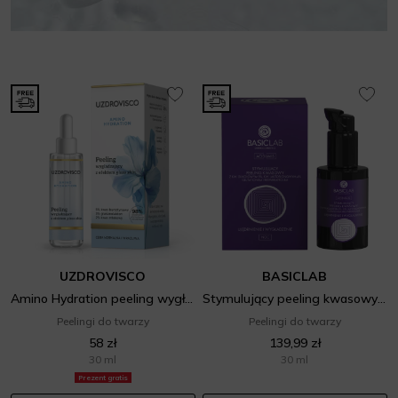
UZDROVISCO
BASICLAB
Amino Hydration peeling wygładzający z efektem glass skin
Stymulujący peeling kwasowy UJĘDRNIENIE I WYGŁADZENIE
Peelingi do twarzy
Peelingi do twarzy
58 zł
139,99 zł
30 ml
30 ml
Prezent gratis