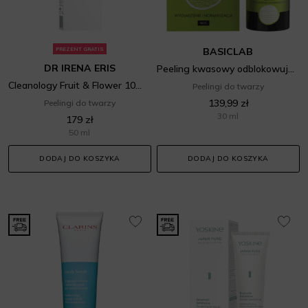
PREZENT GRATIS
BASICLAB
DR IRENA ERIS
Peeling kwasowy odblokowujący pory z 15% AHA i 2% BHA
Cleanology Fruit & Flower 10% Acid Peel Face Exfoliator
Peelingi do twarzy
139,99 zł
Peelingi do twarzy
30 ml
179 zł
50 ml
DODAJ DO KOSZYKA
DODAJ DO KOSZYKA