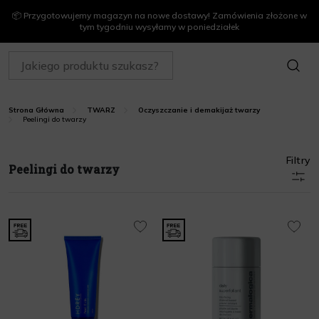
📦 Przygotowujemy magazyn na nowe dostawy! Zamówienia złożone w
tym tygodniu wysyłamy w poniedziałek
SZUKAJ
Strona Główna
TWARZ
Oczyszczanie i demakijaż twarzy
Peelingi do twarzy
Filtry
Peelingi do twarzy