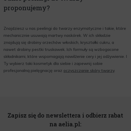
mechaniczne i enzymatyczne.
Peelingi enzymatyczne można stosować w połączeniu z
proponujemy?
innymi zabiegami na skórę i stanowią wspaniałe
wykończenie każdej twarzy. Peeling enzymatyczny głęboko
oczyszcza pory, zapobiega ich blokowaniu i zmniejsza ilość
Znajdziesz u nas peelingi do twarzy enzymatyczne i takie, które
zaskórników. Dodatkowo, eliminuje nawracające i
mechanicznie usuwają martwy naskórek. W ich składzie
uporczywe niedoskonałości.
znajdują się drobiny orzechów włoskich, kryształki cukru, a
nawet drobiny pestki truskawek. Ich formuły są wzbogacone
składnikami, które wspomagają nawilżenie cery i jej odżywienie. I
Ty wybierz taki kosmetyk dla siebie i zapewnij sobie
profesjonalną pielęgnację oraz
oczyszczanie skóry twarzy
.
Zapisz się do newslettera i odbierz rabat
na aelia.pl: