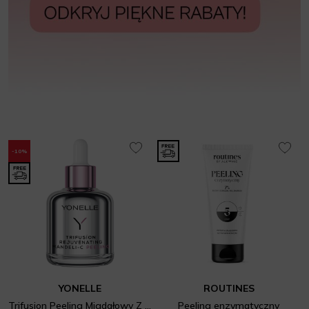
-10%
YONELLE
ROUTINES
Trifusion Peeling Migdałowy Z Witaminą C Odmładzający Wygląd Skóry
Peeling enzymatyczny