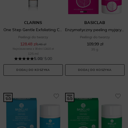
CLARINS
BASICLAB
One Step Gentle Exfoliating Cleanser
Enzymatyczny peeling myjący do skóry naczynkowej i wrażliwej
Peelingi do twarzy
Peelingi do twarzy
128,48 zł
109,99 zł
146 zł
Najniższa cena z 30 dni: 124,10 zł
35 g
125 ml
5.00
/ 5.00
DODAJ DO KOSZYKA
DODAJ DO KOSZYKA