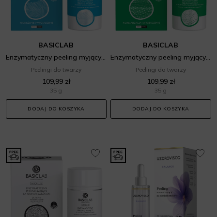
BASICLAB
BASICLAB
Enzymatyczny peeling myjący do skóry suchej i wrażliwej
Enzymatyczny peeling myjący do skóry tłustej, trądzikowej i wrażliwej
Peelingi do twarzy
Peelingi do twarzy
109,99 zł
109,99 zł
35 g
35 g
DODAJ DO KOSZYKA
DODAJ DO KOSZYKA