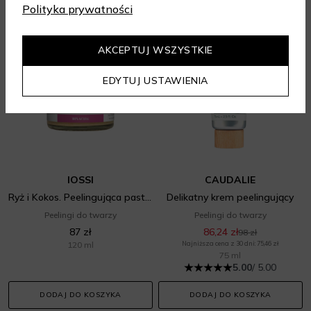
Polityka prywatności
-12%
AKCEPTUJ WSZYSTKIE
EDYTUJ USTAWIENIA
IOSSI
CAUDALIE
Ryż i Kokos. Peelingująca pasta do mycia twarz
Delikatny krem peelingujący
Peelingi do twarzy
Peelingi do twarzy
87 zł
86,24 zł
98 zł
120 ml
Najniższa cena z 30 dni: 75,46 zł
75 ml
5.00
/ 5.00
DODAJ DO KOSZYKA
DODAJ DO KOSZYKA