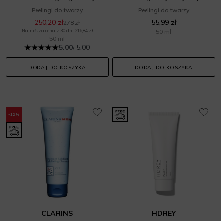
Peelingi do twarzy
Peelingi do twarzy
250,20 zł
55,99 zł
278 zł
Najniższa cena z 30 dni: 216,84 zł
50 ml
50 ml
5.00
/ 5.00
DODAJ DO KOSZYKA
DODAJ DO KOSZYKA
-12%
CLARINS
HDREY