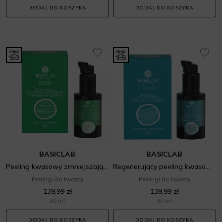
DODAJ DO KOSZYKA
DODAJ DO KOSZYKA
BASICLAB
BASICLAB
Peeling kwasowy zmniejszający niedoskonałości REDUKCJA I ZWĘŻENIE
Regenerujący peeling kwasowy NAWILŻENIE I WYGŁADZENIE
Peelingi do twarzy
Peelingi do twarzy
139,99 zł
139,99 zł
30 ml
30 ml
DODAJ DO KOSZYKA
DODAJ DO KOSZYKA