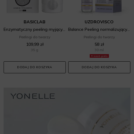
BASICLAB
UZDROVISCO
Enzymatyczny peeling myjący do skóry ultrawrażliwej
Balance Peeling normalizujący na niedoskonałości
Peelingi do twarzy
Peelingi do twarzy
109,99 zł
58 zł
35 g
30 ml
Prezent gratis
DODAJ DO KOSZYKA
DODAJ DO KOSZYKA