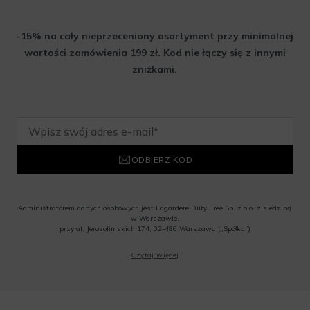
-15% na cały nieprzeceniony asortyment przy minimalnej
wartości zamówienia 199 zł. Kod nie łączy się z innymi
zniżkami.
ODBIERZ KOD
Administratorem danych osobowych jest Lagardere Duty Free Sp. z o.o. z siedzibą
w Warszawie,
przy al. Jerozolimskich 174, 02-486 Warszawa („Spółka”)
Wyrażam zgodę na przesyłanie przez Administratora tj. Lagardere Duty Free Sp. z
Czytaj więcej
o.o. informacji handlowych, w tym newslettera, informacji o promocjach i
nowościach na podany przeze mnie adres poczty elektronicznej, zgodnie z ustawą
o świadczeniu usług drogą elektroniczną z dnia 18 lipca 2002 r. (tekst jedn.: Dz.
U. z 2020 r., poz. 344) Wszelkie informacje handlowe są całkowicie bezpłatne.
Powyższa zgoda jest dobrowolna i może zostać wycofana w dowolnym momencie.
Rabat nie łączy się z innymi promocjami. W celu skorzystania z rabatu, należy