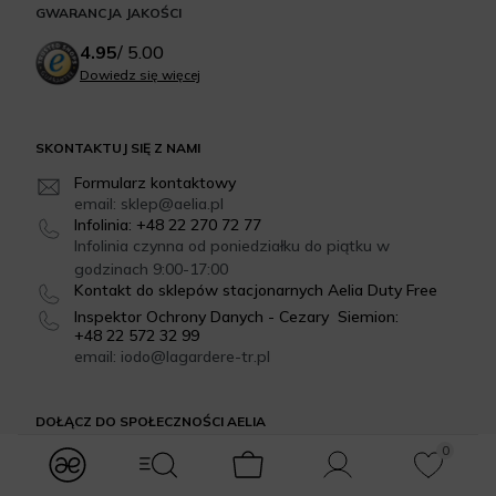
GWARANCJA JAKOŚCI
4.95
/
5.00
Dowiedz się więcej
SKONTAKTUJ SIĘ Z NAMI
Formularz kontaktowy
email: sklep@aelia.pl
Infolinia: +48 22 270 72 77
Infolinia czynna od poniedziałku do piątku w
godzinach 9:00-17:00
Kontakt do sklepów stacjonarnych Aelia Duty Free
Inspektor Ochrony Danych - Cezary Siemion:
+48 22 572 32 99
email: iodo@lagardere-tr.pl
DOŁĄCZ DO SPOŁECZNOŚCI AELIA
0
Facebook
Instagram
modules.Navbar.menuLabels.logo
modules.Navbar.menuLabels.menuWithSearch
Koszyk
Konto
Ulubione