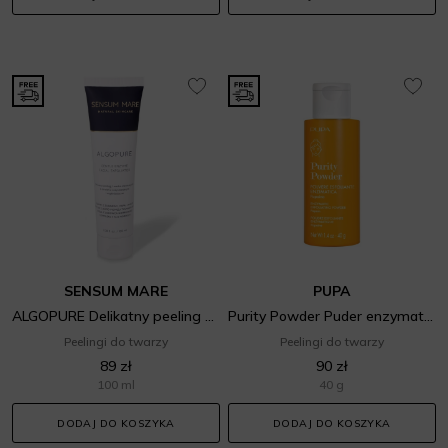
SENSUM MARE
PUPA
ALGOPURE Delikatny peeling – maska enzymatyczna o działaniu oczyszczającym i wygładzającym
Purity Powder Puder enzymatyczny
Peelingi do twarzy
Peelingi do twarzy
89 zł
90 zł
100 ml
40 g
DODAJ DO KOSZYKA
DODAJ DO KOSZYKA