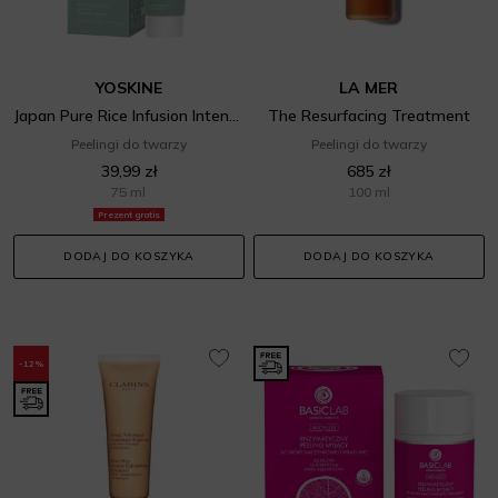
YOSKINE
LA MER
Japan Pure Rice Infusion Intensive Facial Scrub
The Resurfacing Treatment
Peelingi do twarzy
Peelingi do twarzy
39,99 zł
685 zł
75 ml
100 ml
Prezent gratis
DODAJ DO KOSZYKA
DODAJ DO KOSZYKA
-12%