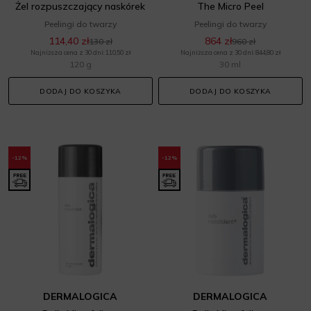
Żel rozpuszczający naskórek
The Micro Peel
Peelingi do twarzy
Peelingi do twarzy
114,40 zł
864 zł
130 zł
960 zł
Najniższa cena z 30 dni: 110,50 zł
Najniższa cena z 30 dni: 844,80 zł
120 g
30 ml
DODAJ DO KOSZYKA
DODAJ DO KOSZYKA
-12%
-12%
DERMALOGICA
DERMALOGICA