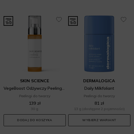
SKIN SCIENCE
DERMALOGICA
VegeBoost Odżywczy Peeling Do Twarzy Z Kwasem Hialuronowym
Daily Milkfoliant
Peelingi do twarzy
Peelingi do twarzy
139 zł
81 zł
30 g
13 g
(dostępne 2 pojemności)
DODAJ DO KOSZYKA
WYBIERZ WARIANT