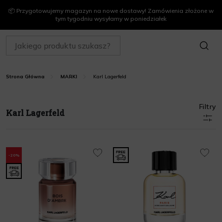
📦 Przygotowujemy magazyn na nowe dostawy! Zamówienia złożone w
tym tygodniu wysyłamy w poniedziałek
SZUKAJ
Karl Lagerfeld
Strona Główna
MARKI
Filtry
Karl Lagerfeld
-20%