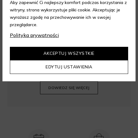
Aby zapewnić Ci najlepszy komfort podczas korzystania z
witryny, strona wykorzystuje pliki cookie. Akceptując je
wyrażasz zgodę na przechowywanie ich w swojej
przeglądarce.
Polityka prywatności
AKCEPTUJ WSZYSTKIE
Korzystaj z zakupów ze zniżką 10% i zbieraj
EDYTUJ USTAWIENIA
mile za zakupy w sklepie Aelia.
DOWIEDZ SIĘ WIĘCEJ