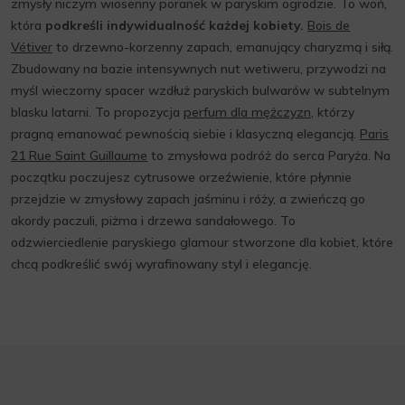
zmysły niczym wiosenny poranek w paryskim ogrodzie. To woń,
która
podkreśli indywidualność każdej kobiety.
Bois de
Vétiver
to drzewno-korzenny zapach, emanujący charyzmą i siłą.
Zbudowany na bazie intensywnych nut wetiweru, przywodzi na
myśl wieczorny spacer wzdłuż paryskich bulwarów w subtelnym
blasku latarni. To propozycja
perfum dla mężczyzn
, którzy
pragną emanować pewnością siebie i klasyczną elegancją.
Paris
21 Rue Saint Guillaume
to zmysłowa podróż do serca Paryża. Na
początku poczujesz cytrusowe orzeźwienie, które płynnie
przejdzie w zmysłowy zapach jaśminu i róży, a zwieńczą go
akordy paczuli, piżma i drzewa sandałowego. To
odzwierciedlenie paryskiego glamour stworzone dla kobiet, które
chcą podkreślić swój wyrafinowany styl i elegancję.