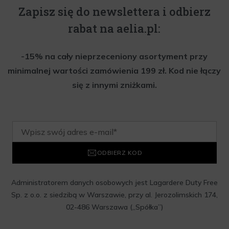
Zapisz się do newslettera i odbierz
rabat na aelia.pl:
-15% na cały nieprzeceniony asortyment przy
minimalnej wartości zamówienia 199 zł. Kod nie łączy
się z innymi zniżkami.
ODBIERZ KOD
Administratorem danych osobowych jest Lagardere Duty Free
Sp. z o.o. z siedzibą w Warszawie, przy al. Jerozolimskich 174,
02-486 Warszawa („Spółka”)
Wyrażam zgodę na przesyłanie przez Administratora tj.