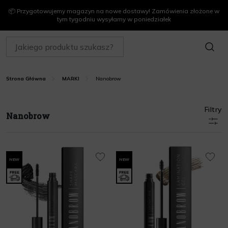
📦 Przygotowujemy magazyn na nowe dostawy! Zamówienia złożone w
tym tygodniu wysyłamy w poniedziałek
SZUKAJ
Nanobrow
Strona Główna
MARKI
Filtry
Nanobrow
NEW
NEW