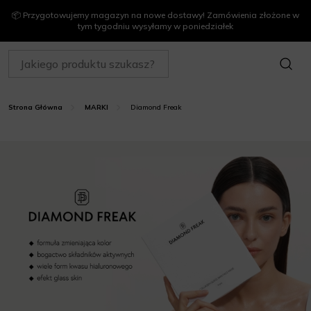
📦 Przygotowujemy magazyn na nowe dostawy! Zamówienia złożone w
tym tygodniu wysyłamy w poniedziałek
SZUKAJ
Diamond Freak
Strona Główna
MARKI