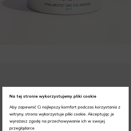
Zapisz się do newslettera i odbierz
Na tej stronie wykorzystujemy pliki cookie
rabat na aelia.pl:
Aby zapewnić Ci najlepszy komfort podczas korzystania z
witryny, strona wykorzystuje pliki cookie. Akceptując je
-15% na cały nieprzeceniony asortyment przy
wyrażasz zgodę na przechowywanie ich w swojej
minimalnej wartości zamówienia 199 zł. Kod nie łączy
przeglądarce.