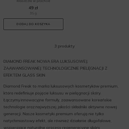
Maseczki w płachcie
49 zł
35 g
DODAJ DO KOSZYKA
3 produkty
DIAMOND FREAK NOWA ERA LUKSUSOWEJ,
ZAAWANSOWANEJ TECHNOLOGICZNIE PIELĘGNACJI Z
EFEKTEM GLASS SKIN
Diamond Freak to marka luksusowych kosmetyków premium,
która redefiniuje pojęcie luksusu w pielęgnacji skóry.
Łączymy innowacyjne formuły, zaawansowane koreańskie
technologie oraz najwyższej jakości składniki aktywne nowej
generacji. Nasze kosmetyki premium oferują nie tylko
natychmiastowy efekt, ale również działanie długofalowe,
wspierające naturalne procesy regeneracyjne skóry.