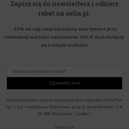
Zapisz się do newslettera i odbierz
rabat na aelia.pl:
-15% na cały nieprzeceniony asortyment przy
minimalnej wartości zamówienia 199 zł. Kod nie łączy
się z innymi zniżkami.
ODBIERZ KOD
Administratorem danych osobowych jest Lagardere Duty Free
Sp. z o.o. z siedzibą w Warszawie, przy al. Jerozolimskich 174,
02-486 Warszawa („Spółka”)
Wyrażam zgodę na przesyłanie przez Administratora tj.
Czytaj więcej