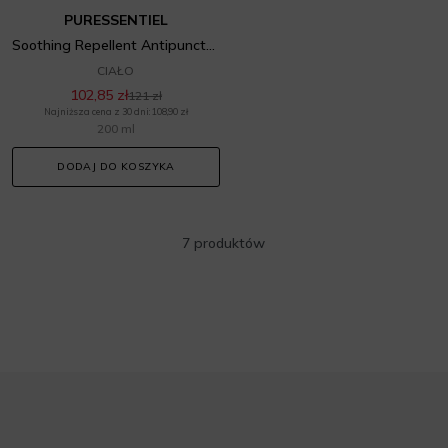
PURESSENTIEL
Soothing Repellent Antipuncture Spray
CIAŁO
102,85 zł
121 zł
Najniższa cena z 30 dni: 108,90 zł
200 ml
DODAJ DO KOSZYKA
7 produktów