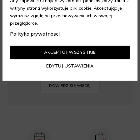
Aby zapewnić Ci najlepszy komfort podczas korzystania z
witryny, strona wykorzystuje pliki cookie. Akceptując je
wyrażasz zgodę na przechowywanie ich w swojej
przeglądarce.
Polityka prywatności
AKCEPTUJ WSZYSTKIE
Korzystaj z zakupów ze zniżką 10% i zbieraj
EDYTUJ USTAWIENIA
mile za zakupy w sklepie Aelia.
DOWIEDZ SIĘ WIĘCEJ