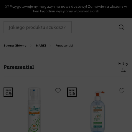
📦 Przygotowujemy magazyn na nowe dostawy! Zamówienia złożone w
tym tygodniu wysyłamy w poniedziałek
SZUKAJ
Puressentiel
Strona Główna
MARKI
Filtry
Puressentiel