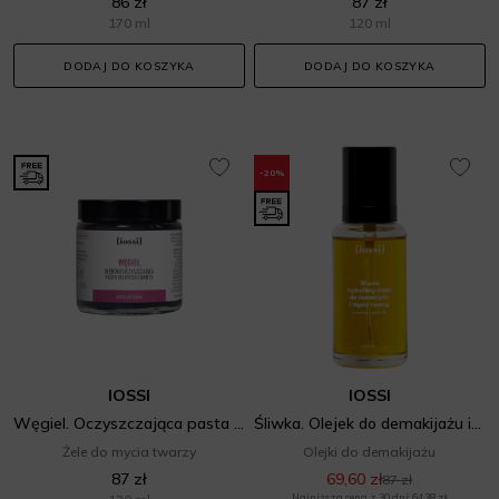
86 zł
87 zł
170 ml
120 ml
DODAJ DO KOSZYKA
DODAJ DO KOSZYKA
-20%
IOSSI
IOSSI
Węgiel. Oczyszczająca pasta do mycia twarzy z węglem aktywnym
Śliwka. Olejek do demakijażu i mycia twarzy
Żele do mycia twarzy
Olejki do demakijażu
87 zł
69,60 zł
87 zł
Najniższa cena z 30 dni: 64,38 zł