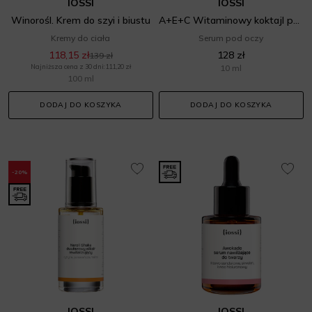
IOSSI
IOSSI
Winorośl. Krem do szyi i biustu
A+E+C Witaminowy koktajl pod oczy z retinolem
Kremy do ciała
Serum pod oczy
118,15 zł
128 zł
139 zł
Najniższa cena z 30 dni: 111,20 zł
10 ml
100 ml
DODAJ DO KOSZYKA
DODAJ DO KOSZYKA
-20%
IOSSI
IOSSI