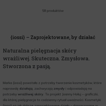
58 produktów
{iossi} – Zaprojektowane, by działać
Naturalna pielęgnacja skóry
wrażliwej. Skuteczna. Zmysłowa.
Stworzona z pasją.
Marka {iossi} powstała z potrzeby tworzenia kosmetyków, które
naprawdę
działają
, zachwycają
zmysły
i odpowiadają na
potrzeby
wrażliwej skóry
. To projekt Joanny Hołuj – graficzki,
dla której pielęgnacja to codzienny rytuał uważności. Kosmetyki
{iossi} są jak dobrze zaprojektowane dzieło – dopracowane w