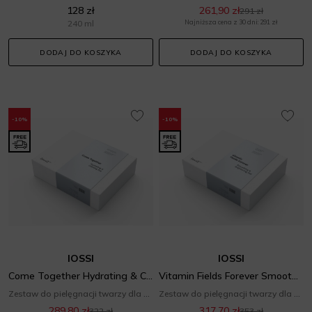
128 zł
261,90 zł
291 zł
240 ml
Najniższa cena z 30 dni: 291 zł
DODAJ DO KOSZYKA
DODAJ DO KOSZYKA
-10%
-10%
IOSSI
IOSSI
Come Together Hydrating & Calming Set
Vitamin Fields Forever Smoothing & Brightening Set
Zestaw do pielęgnacji twarzy dla niej
Zestaw do pielęgnacji twarzy dla niej
289,80 zł
317,70 zł
322 zł
353 zł