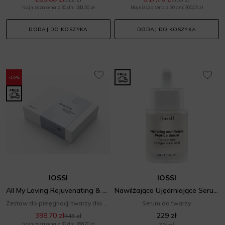
Najniższa cena z 30 dni: 241,50 zł
Najniższa cena z 30 dni: 300,05 zł
DODAJ DO KOSZYKA
DODAJ DO KOSZYKA
-10%
IOSSI
IOSSI
All My Loving Rejuvenating & Firming Set
Nawilżająco Ujędrniające Serum Peptydowe
Zestaw do pielęgnacji twarzy dla niej
Serum do twarzy
398,70 zł
229 zł
443 zł
Najniższa cena z 30 dni: 398,70 zł
30 ml