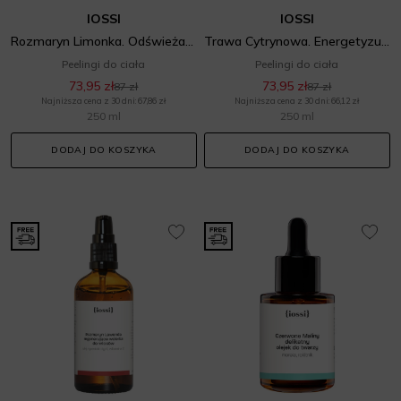
IOSSI
IOSSI
Rozmaryn Limonka. Odświeżający cukrowy peeling do ciała z olejem ryżowym 250ml
Trawa Cytrynowa. Energetyzujący cukrowy peeling do ciała
Peelingi do ciała
Peelingi do ciała
73,95 zł
73,95 zł
87 zł
87 zł
Najniższa cena z 30 dni: 67,86 zł
Najniższa cena z 30 dni: 66,12 zł
250 ml
250 ml
DODAJ DO KOSZYKA
DODAJ DO KOSZYKA