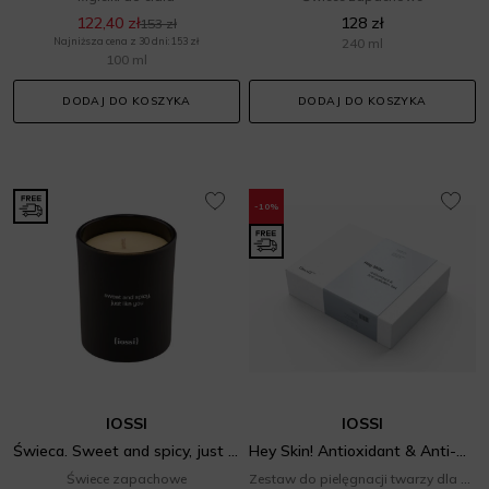
122,40 zł
128 zł
153 zł
Najniższa cena z 30 dni: 153 zł
240 ml
100 ml
DODAJ DO KOSZYKA
DODAJ DO KOSZYKA
-10%
IOSSI
IOSSI
Świeca. Sweet and spicy, just like you
Hey Skin! Antioxidant & Anti-pollution Set
Świece zapachowe
Zestaw do pielęgnacji twarzy dla niej