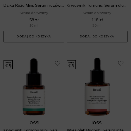
Dzika Róża Mini. Serum rozświetlające
Krwawnik Tamanu. Serum dla cery z problemami i trądzikowej
Serum do twarzy
Serum do twarzy
58 zł
118 zł
10 ml
30 ml
DODAJ DO KOSZYKA
DODAJ DO KOSZYKA
IOSSI
IOSSI
Krwawnik Tamanu Mini. Serum dla cery z problemami i trądzikowej
Wiesiołek Baobab. Serum intensywna nocna regeneracja