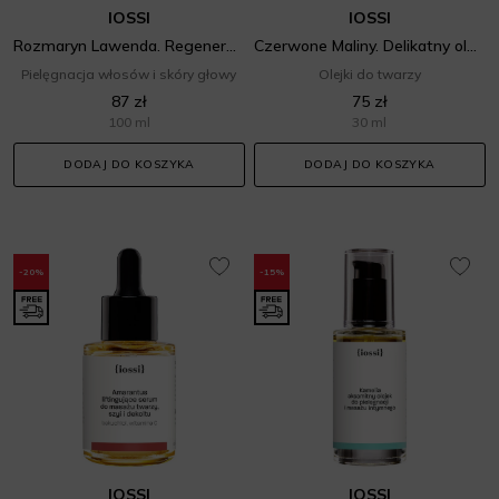
IOSSI
IOSSI
Rozmaryn Lawenda. Regenerująca wcierka do włosów
Czerwone Maliny. Delikatny olejek do twarzy
Pielęgnacja włosów i skóry głowy
Olejki do twarzy
87 zł
75 zł
100 ml
30 ml
DODAJ DO KOSZYKA
DODAJ DO KOSZYKA
-20%
-15%
IOSSI
IOSSI