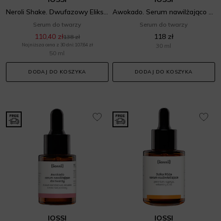
Neroli Shake. Dwufazowy Eliksir Rewitalizujacy
Awokado. Serum nawilżająco wygładzające
Serum do twarzy
Serum do twarzy
110,40 zł
118 zł
138 zł
Najniższa cena z 30 dni: 107,64 zł
30 ml
50 ml
DODAJ DO KOSZYKA
DODAJ DO KOSZYKA
IOSSI
IOSSI