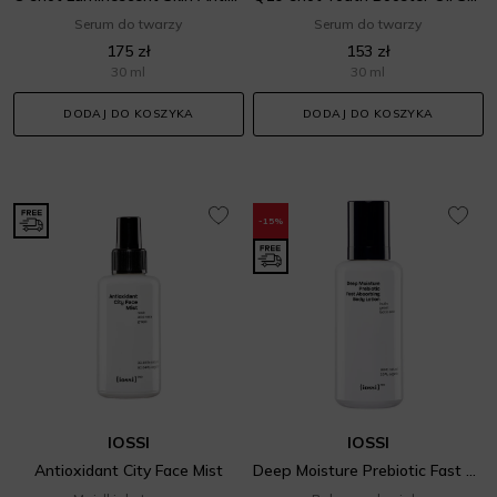
Serum do twarzy
Serum do twarzy
175 zł
153 zł
30 ml
30 ml
DODAJ DO KOSZYKA
DODAJ DO KOSZYKA
-15%
IOSSI
IOSSI
Antioxidant City Face Mist
Deep Moisture Prebiotic Fast Absorbing Body Lotion