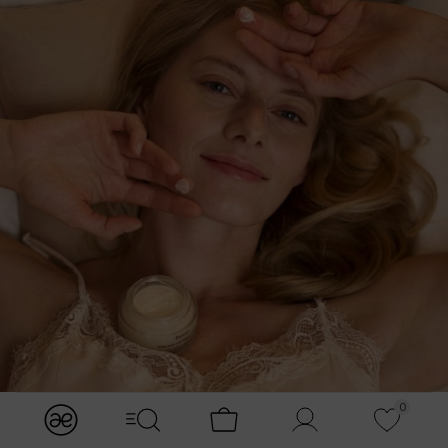
0
modules.Navbar.menuLabels.logo
modules.Navbar.menuLabels.menuWithSearch
Koszyk
Konto
Ulubione