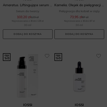
Amaratus. Liftingujące serum do masażu twarzy, szyi i dekoltu
Kamelia. Olejek do pielęgnacji i masażu intymnego
Serum do twarzy
Pielęgnacja dla kobiet w ciąży
103,20 zł
73,95 zł
129 zł
87 zł
Najniższa cena z 30 dni: 129 zł
Najniższa cena z 30 dni: 87 zł
30 ml
30 ml
DODAJ DO KOSZYKA
DODAJ DO KOSZYKA
IOSSI
IOSSI