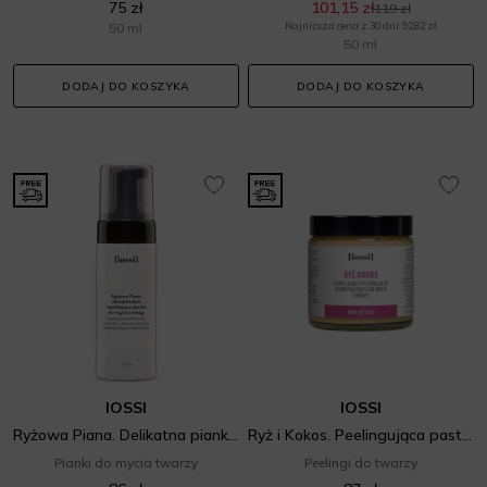
75 zł
101,15 zł
119 zł
50 ml
Najniższa cena z 30 dni: 92,82 zł
50 ml
DODAJ DO KOSZYKA
DODAJ DO KOSZYKA
IOSSI
IOSSI
Ryżowa Piana. Delikatna pianka do mycia twarzy
Ryż i Kokos. Peelingująca pasta do mycia twarz
Pianki do mycia twarzy
Peelingi do twarzy