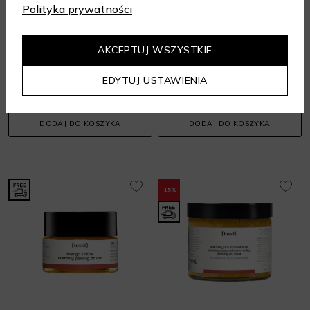
Polityka prywatności
IOSSI
IOSSI
Magnolia prebiotyczna. Pianka do higieny intymnej
Różowy grejpfrut. Balsam do ust
AKCEPTUJ WSZYSTKIE
Pianki pod prysznic
Balsamy do ust
EDYTUJ USTAWIENIA
65 zł
54 zł
170 ml
15 ml
DODAJ DO KOSZYKA
DODAJ DO KOSZYKA
-15%