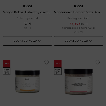
IOSSI
IOSSI
Mango Kokos. Delikatny cukrowy peeling do ust
Mandarynka Pomarańcza. Aromatyczny, cukrowy peeling
Balsamy do ust
Peelingi do ciała
52 zł
73,95 zł
87 zł
15 ml
Najniższa cena z 30 dni: 73,95 zł
250 ml
DODAJ DO KOSZYKA
DODAJ DO KOSZYKA
-15%
-15%