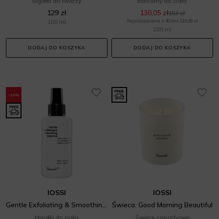
Mgiełki do twarzy
Balsamy do ciała
129 zł
130,05 zł
153 zł
100 ml
Najniższa cena z 30 dni: 116,28 zł
200 ml
DODAJ DO KOSZYKA
DODAJ DO KOSZYKA
-20%
IOSSI
IOSSI
Gentle Exfoliating & Smoothing Essence
Świeca. Good Morning Beautiful
Mgiełki do ciała
Świece zapachowe