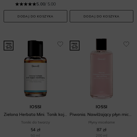
5.00
/ 5.00
DODAJ DO KOSZYKA
DODAJ DO KOSZYKA
IOSSI
IOSSI
Zielona Herbata Mini. Tonik kojąco-nawilżający
Piwonia. Nawilżający płyn micelarny
Toniki do twarzy
Płyny micelarne
54 zł
87 zł
50 ml
200 ml