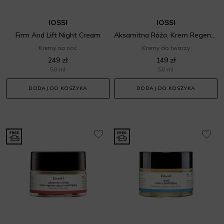
IOSSI
IOSSI
Firm And Lift Night Cream
Aksamitna Róża. Krem Regenerująco Nawilżający
Kremy na noc
Kremy do twarzy
249 zł
149 zł
50 ml
50 ml
DODAJ DO KOSZYKA
DODAJ DO KOSZYKA