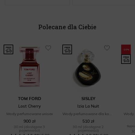
Polecane dla Ciebie
-20%
TOM FORD
SISLEY
Lost Cherry
Izia La Nuit
Wody perfumowane unisex
Wody perfumowane dla kobiet
Wody 
900 zł
510 zł
30 ml
(dostępne 3
30 ml
(dostępne 2
Najniż
pojemności)
pojemności)
3