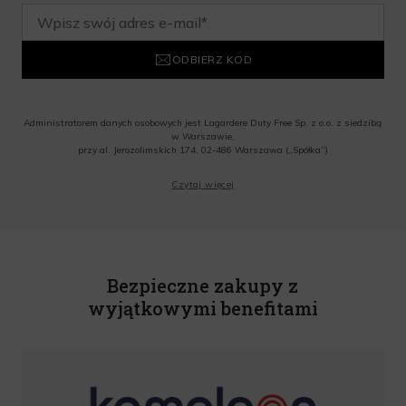
ODBIERZ KOD
Administratorem danych osobowych jest Lagardere Duty Free Sp. z o.o. z siedzibą
w Warszawie,
przy al. Jerozolimskich 174, 02-486 Warszawa („Spółka”)
Wyrażam zgodę na przesyłanie przez Administratora tj. Lagardere Duty Free Sp. z
Czytaj więcej
o.o. informacji handlowych, w tym newslettera, informacji o promocjach i
nowościach na podany przeze mnie adres poczty elektronicznej, zgodnie z ustawą
o świadczeniu usług drogą elektroniczną z dnia 18 lipca 2002 r. (tekst jedn.: Dz.
U. z 2020 r., poz. 344) Wszelkie informacje handlowe są całkowicie bezpłatne.
Powyższa zgoda jest dobrowolna i może zostać wycofana w dowolnym momencie.
Rabat nie łączy się z innymi promocjami. W celu skorzystania z rabatu, należy
wprowadzić kod podczas procesu składania zamówienia.
Bezpieczne zakupy z
wyjątkowymi benefitami