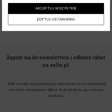
4.95
/ 5.00
AKCEPTUJ WSZYSTKIE
Wszystkie opinie
EDYTUJ USTAWIENIA
Zapisz się do newslettera i odbierz rabat
na aelia.pl:
-15% na cały nieprzeceniony asortyment przy minimalnej
wartości zamówienia 199 zł. Kod nie łączy się z innymi
zniżkami.