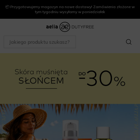
📦 Przygotowujemy magazyn na nowe dostawy! Zamówienia złożone w
tym tygodniu wysyłamy w poniedziałek
SZUKAJ