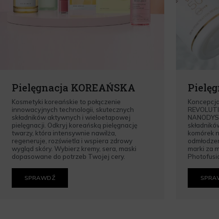
Pielęgnacja KOREAŃSKA
Pielę
Kosmetyki koreańskie to połączenie
Koncepcj
innowacyjnych technologii, skutecznych
REVOLUTI
składników aktywnych i wieloetapowej
NANODYSK
pielęgnacji. Odkryj koreańską pielęgnację
składnikó
twarzy, która intensywnie nawilża,
komórek n
regeneruje, rozświetla i wspiera zdrowy
odmłodzen
wygląd skóry. Wybierz kremy, sera, maski
marki za m
dopasowane do potrzeb Twojej cery.
Photofusio
SPRAWDŹ
SPRA