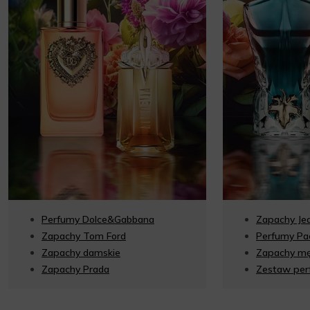
Perfumy Dolce&Gabbana
Zapachy Jea
Zapachy Tom Ford
Perfumy Pa
Zapachy damskie
Zapachy mę
Zapachy Prada
Zestaw pe