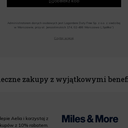
ODBIERZ KOD
Administratorem danych osobowych jest Lagardere Duty Free Sp. z o.o. z siedzibą
w Warszawie, przy al. Jerozolimskich 174, 02-486 Warszawa („Spółka”)
Wyrażam zgodę na przesyłanie przez Administratora tj. Lagardere Duty Free Sp. z
Czytaj więcej
o.o. informacji handlowych, w tym newslettera, informacji o promocjach i
nowościach na podany przeze mnie adres poczty elektronicznej, zgodnie z ustawą
o świadczeniu usług drogą elektroniczną z dnia 18 lipca 2002 r. (tekst jedn.: Dz.
U. z 2020 r., poz. 344) Wszelkie informacje handlowe są całkowicie bezpłatne.
Powyższa zgoda jest dobrowolna i może zostać wycofana w dowolnym momencie.
Rabat nie łączy się z innymi promocjami. W celu skorzystania z rabatu, należy
wprowadzić kod podczas procesu składania zamówienia.
ieczne zakupy z wyjątkowymi benef
epie Aelia i korzystaj z
kupów z 10% rabatem.