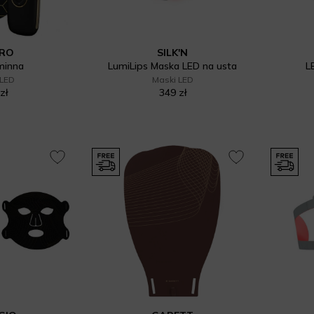
ORO
SILK'N
minna
LumiLips Maska LED na usta
L
 LED
Maski LED
zł
349 zł