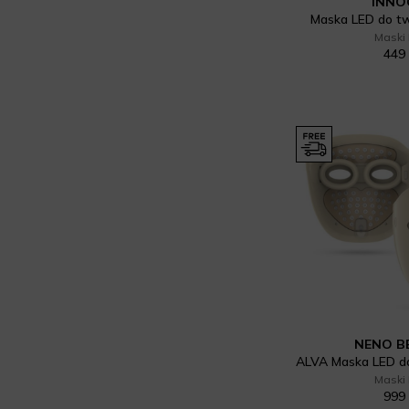
INNO
Maska LED do t
Maski
449 
NENO B
Maski
999 