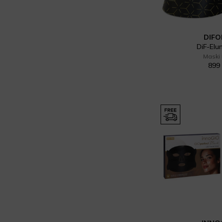
DIF
DiF-Elu
Maski
899 