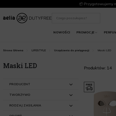
📦 Przygotowujemy m
NOWOŚCI
PROMOCJE
PERFU
Maski LED
Strona Główna
LIFESTYLE
Urządzenia do pielęgnacji
Maski LED
Produktów: 14
PRODUCENT
TWORZYWO
Beautifly (3)
RODZAJ ZASILANIA
Diforo (1)
ABS + silikon (2)
ODCIEŃ