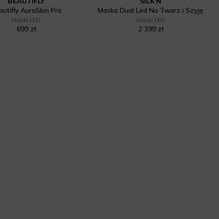
BEAUTIFLY
SILK'N
autifly AuraSkin Pro
Maska Dual Led Na Twarz i Szyję
Maski LED
Maski LED
699 zł
2 399 zł