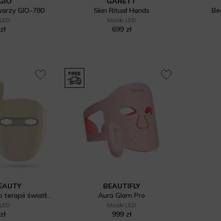
GIO
GARETT
warzy GIO-780
Skin Ritual Hands
Be
 LED
Maski LED
zł
699 zł
EAUTY
BEAUTIFLY
ALVA Maska LED do terapii światłem poprawiająca kondycję skóry twarzy
Aura Glam Pro
 LED
Maski LED
zł
999 zł