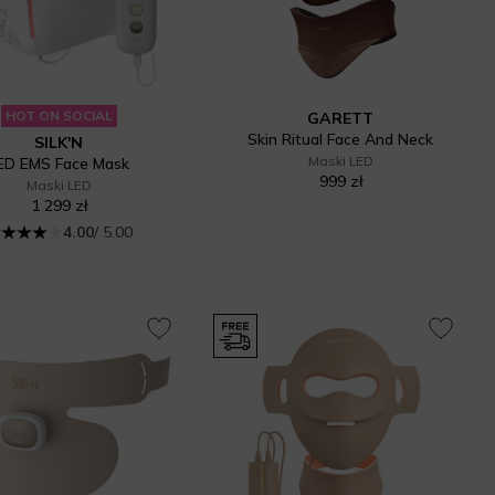
HOT ON SOCIAL
GARETT
Skin Ritual Face And Neck
SILK'N
Maski LED
ED EMS Face Mask
999 zł
Maski LED
1 299 zł
4.00
/ 5.00