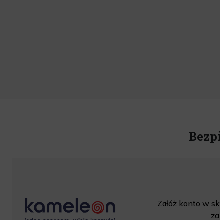
Bezp
Załóż konto w skl
za