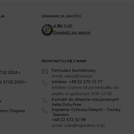
LIA
GWARANCJA JAKOŚCI
4.95
/
5.00
Dowiedz się więcej
SKONTAKTUJ SIĘ Z NAMI
Formularz kontaktowy
.02.2024 r.
email: sklep@aelia.pl
Infolinia: +48 22 270 72 77
 17.02.2024 r.
Infolinia czynna od poniedziałku do
piątku w godzinach 9:00-17:00
Kontakt do sklepów stacjonarnych
e
Aelia Duty Free
Inspektor Ochrony Danych - Cezary
kiem Chopina
Siemion:
+48 22 572 32 99
email: iodo@lagardere-tr.pl