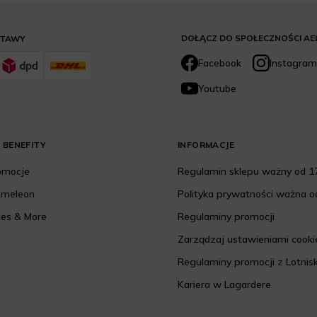
DOŁĄCZ DO SPOŁECZNOŚCI AE
STAWY
Facebook
Instagram
Youtube
 BENEFITY
INFORMACJE
romocje
Regulamin sklepu ważny od 17
ameleon
Polityka prywatności ważna od
les & More
Regulaminy promocji
Zarządzaj ustawieniami cooki
Regulaminy promocji z Lotnis
Kariera w Lagardere