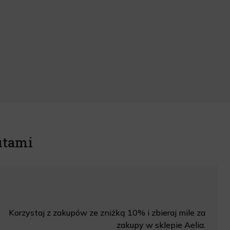
itami
Korzystaj z zakupów ze zniżką 10% i zbieraj mile za
zakupy w sklepie Aelia.