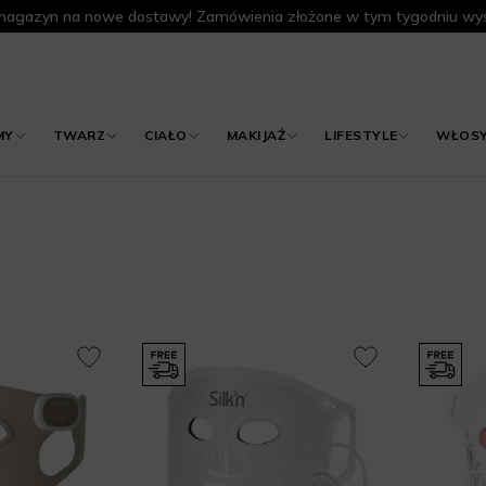
agazyn na nowe dostawy! Zamówienia złożone w tym tygodniu wys
MY
TWARZ
CIAŁO
MAKIJAŻ
LIFESTYLE
WŁOS