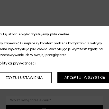
a tej stronie wykorzystujemy pliki cookie
by zapewnić Ci najlepszy komfort podczas korzystania z witryny,
trona wykorzystuje pliki cookie. Akceptując je wyrażasz zgodę na
do newslettera i odbierz rabat 
rzechowywanie ich w swojej przeglądarce.
olityka prywatności
rtyment przy minimalnej wartości zamówienia 199 zł. Kod 
AKCEPTUJ WSZYSTKIE
EDYTUJ USTAWIENIA