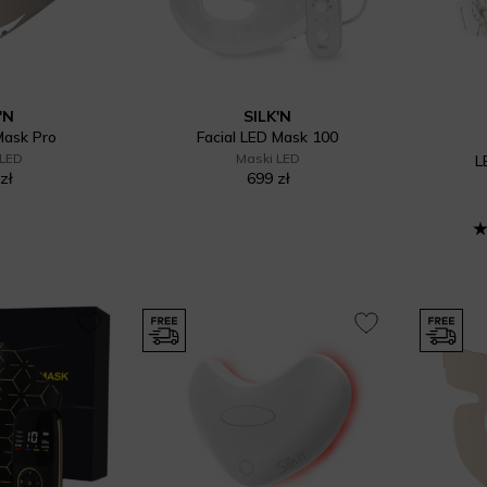
'N
SILK'N
Mask Pro
Facial LED Mask 100
 LED
Maski LED
L
zł
699 zł