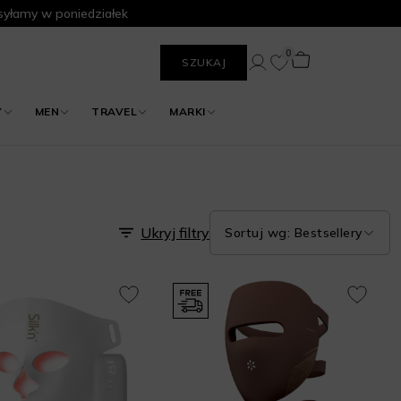
yłamy w poniedziałek
0
SZUKAJ
Y
MEN
TRAVEL
MARKI
Ukryj filtry
Sortuj wg: Bestsellery