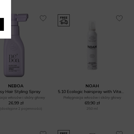
NEBOA
NOAH
sy Hair Styling Spray
5.10 Ecologic hairspray with Vitamin E
acja włosów i skóry głowy
Pielęgnacja włosów i skóry głowy
26,99 zł
69,90 zł
(dostępne 2 pojemności)
250 ml