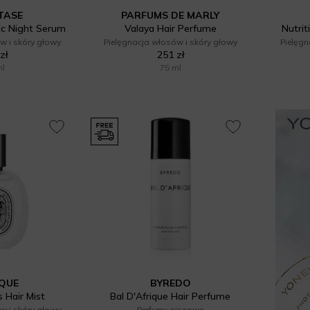
TASE
PARFUMS DE MARLY
ic Night Serum
Valaya Hair Perfume
Nutrit
w i skóry głowy
Pielęgnacja włosów i skóry głowy
Pielęgn
zł
251 zł
ml
75 ml
YQUE
BYREDO
 Hair Mist
Bal D'Afrique Hair Perfume
w i skóry głowy
Perfumy niszowe