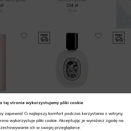
zł
234 zł
ml
75 ml
DE MARLY
DIPTYQUE
a tej stronie wykorzystujemy pliki cookie
ir Mist
Fleur De Peau Hair Spray
w i skóry głowy
Pielęgnacja włosów i skóry głowy
Pielęgn
by zapewnić Ci najlepszy komfort podczas korzystania z witryny,
zł
244 zł
trona wykorzystuje pliki cookie. Akceptując je wyrażasz zgodę na
ml
30 ml
rzechowywanie ich w swojej przeglądarce.