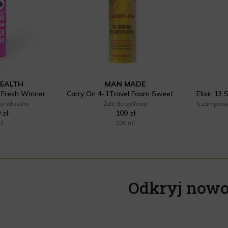
HEALTH
MAN MADE
 Fresh Winner
Carry On 4-1Travel Foam Sweet Tobacco Pianka do brody, włosów i skóry
o włosów
Żele do golenia
 zł
109 zł
ml
100 ml
Odkryj nowo