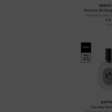
KERAS
Zew (5)
Nutritive 8H Mag
Pielęgnacja włosó
216 
90 
NEW
DIPT
Eau des Sens
Pielęgnacja włosó