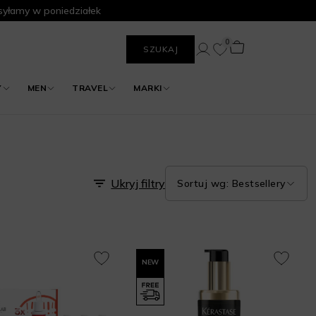
yłamy w poniedziałek
0
SZUKAJ
Y
MEN
TRAVEL
MARKI
Ukryj filtry
Sortuj wg: Bestsellery
NEW