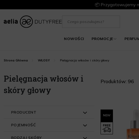
📦 Przygotowujemy m
NOWOŚCI
PROMOCJE
PERFU
Pielęgnacja włosów i skóry głowy
Strona Główna
WŁOSY
Pielęgnacja włosów i
Produktów: 96
skóry głowy
PRODUCENT
NEW
POJEMNOŚĆ
BasicLab (7)
RODZAJ SKÓRY
Biovax (1)
do 50 ml (27)