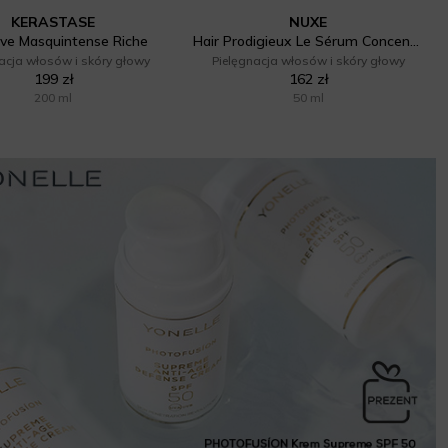
KERASTASE
NUXE
ive Masquintense Riche
Hair Prodigieux Le Sérum Concentré Hydra-Repulpant Cheveux & Cuir Chevelu
acja włosów i skóry głowy
Pielęgnacja włosów i skóry głowy
199 zł
162 zł
200 ml
50 ml