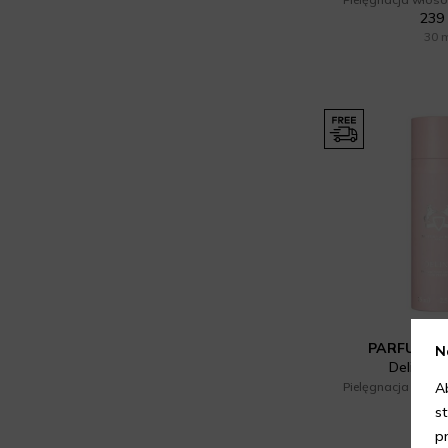
239 
30 
PARFUMS 
N
Delina Ha
Pielęgnacja włosó
A
251 
s
75 
p