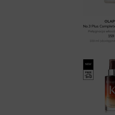
Noah (9)
Noble Health (3)
OLAP
Nuxe (1)
Pielęgnacja włosó
159 
Olaplex (3)
100 ml
(dostępne
Parfums de Marly (3)
RALLS. (1)
NEW
Razzo (2)
Resibo (4)
Sensum Mare (2)
Skin Science (5)
Yope (7)