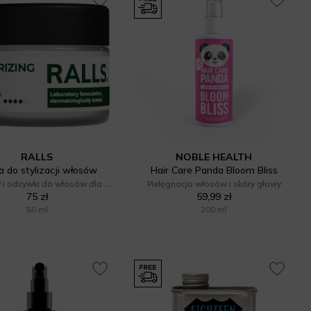
RALLS
NOBLE HEALTH
a do stylizacji włosów
Hair Care Panda Bloom Bliss
Szampony i odżywki do włosów dla mężczyzn
Pielęgnacja włosów i skóry głowy
75 zł
59,99 zł
50 ml
200 ml