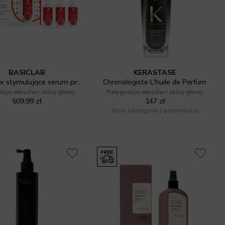
BASICLAB
KERASTASE
Zestaw 3x stymulujące serum przeciw wypadaniu włosów, 5% kompleksu peptydów egzosomowych, 1% adenozyny, biotynylowany peptyd, kopexil, Aktywacja i Wzmocnienie
Chronologiste L'huile de Parfum
acja włosów i skóry głowy
Pielęgnacja włosów i skóry głowy
509,99 zł
147 zł
30 ml
(dostępne 2 pojemności)