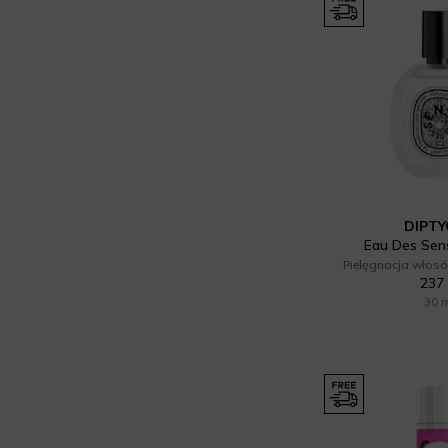
DIPT
Eau Des Sens
Pielęgnacja włosó
237 
30 