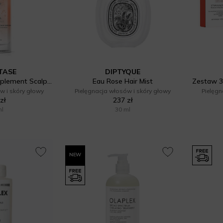
TASE
DIPTYQUE
Nutritive Nutri-Supplement Scalp Serum
Eau Rose Hair Mist
w i skóry głowy
Pielęgnacja włosów i skóry głowy
Pielęgn
zł
237 zł
ml
30 ml
NEW