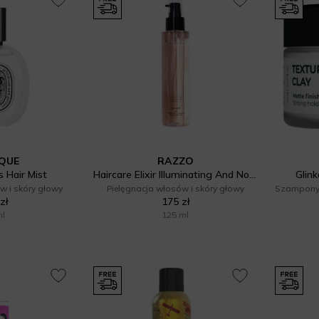
YQUE
RAZZO
 Hair Mist
Haircare Elixir Illuminating And Nourishing Treatment
Glink
w i skóry głowy
Pielęgnacja włosów i skóry głowy
zł
175 zł
ml
125 ml