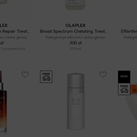
LEX
OLAPLEX
No.3 Plus Complete Repair Treatment
Broad Spectrum Chelating Treatment
Effortle
w i skóry głowy
Pielęgnacja włosów i skóry głowy
Pielęgn
zł
300 zł
 2 pojemności)
370 ml
NEW