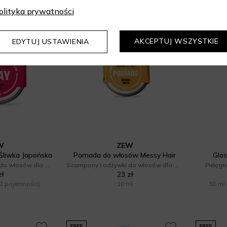
olityka prywatności
AKCEPTUJ WSZYSTKIE
EDYTUJ USTAWIENIA
W
ZEW
Śliwka Japońska
Pomada do włosów Messy Hair
Glos
Szampony i odżywki do włosów dla mężczyzn
Szampony i odżywki do włosów dla mężczyzn
Pielęgn
zł
23 zł
2 pojemności)
10 ml
50 ml