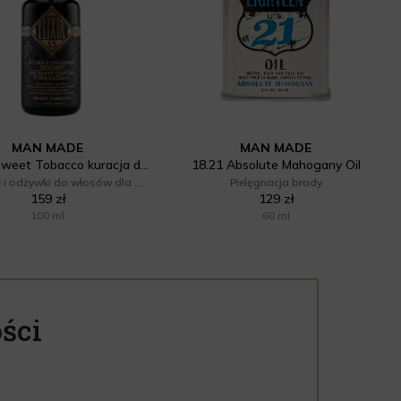
MAN MADE
MAN MADE
Elixir 13 Sweet Tobacco kuracja do włosów i skóry głowy
18.21 Absolute Mahogany Oil
Szampony i odżywki do włosów dla mężczyzn
Pielęgnacja brody
159 zł
129 zł
100 ml
60 ml
ści