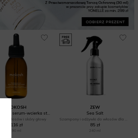
MOKOSH
ZEW
Trychologiczne serum-wcierka stymulująca porost włosów
Sea Salt
acja włosów i skóry głowy
Szampony i odżywki do włosów dla mężczyzn
116 zł
85 zł
90 ml
240 ml