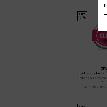
P
ZE
Glinka do włosów 
25 
15 ml
(dostępne 