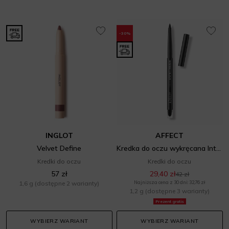
-30%
INGLOT
AFFECT
Velvet Define
Kredka do oczu wykręcana Intense Colour
Kredki do oczu
Kredki do oczu
57 zł
29,40 zł
42 zł
1,6 g
(dostępne 2 warianty)
Najniższa cena z 30 dni: 32,76 zł
1,2 g
(dostępne 3 warianty)
Prezent gratis
WYBIERZ WARIANT
WYBIERZ WARIANT