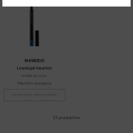
SHISEIDO
Linerkajal Inkartist
Kredki do oczu
Wkrótce dostępny
CHWILOWO NIEDOSTĘPNY
23 produktów