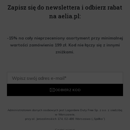
Zapisz się do newslettera i odbierz rabat
na aelia.pl:
-15% na cały nieprzeceniony asortyment przy minimalnej
wartości zamówienia 199 zł. Kod nie łączy się z innymi
zniżkami.
ODBIERZ KOD
Administratorem danych osobowych jest Lagardere Duty Free Sp. z o.o. z siedzibą
w Warszawie,
przy al. Jerozolimskich 174, 02-486 Warszawa („Spółka”)
Wyrażam zgodę na przesyłanie przez Administratora tj. Lagardere Duty Free Sp. z
Czytaj więcej