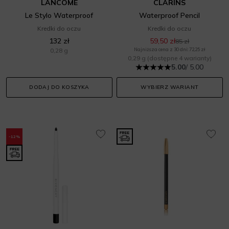
LANCOME
CLARINS
Le Stylo Waterproof
Waterproof Pencil
Kredki do oczu
Kredki do oczu
132 zł
59,50 zł
85 zł
0,28 g
Najniższa cena z 30 dni: 72,25 zł
0,29 g
(dostępne 4 warianty)
5.00
/ 5.00
DODAJ DO KOSZYKA
WYBIERZ WARIANT
-12%