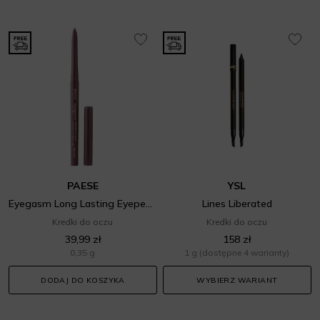
PAESE
YSL
Eyegasm Long Lasting Eyepencil
Lines Liberated
Kredki do oczu
Kredki do oczu
39,99 zł
158 zł
0,35 g
1 g
(dostępne 4 warianty)
DODAJ DO KOSZYKA
WYBIERZ WARIANT