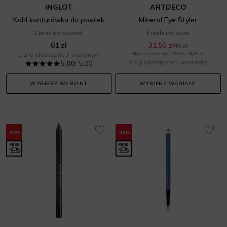
INGLOT
ARTDECO
Kohl konturówka do powiek
Mineral Eye Styler
Cienie do powiek
Kredki do oczu
61 zł
31,50 zł
45 zł
1,2 g
(dostępne 3 warianty)
Najniższa cena z 30 dni: 34,65 zł
0,4 g
(dostępne 4 warianty)
5.00
/ 5.00
WYBIERZ WARIANT
WYBIERZ WARIANT
-30%
-20%