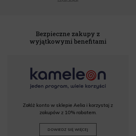
o.o. informacji handlowych, w tym newslettera, informacji o promocjach i
nowościach na podany przeze mnie adres poczty elektronicznej, zgodnie z ustawą
o świadczeniu usług drogą elektroniczną z dnia 18 lipca 2002 r. (tekst jedn.: Dz.
U. z 2020 r., poz. 344) Wszelkie informacje handlowe są całkowicie bezpłatne.
Powyższa zgoda jest dobrowolna i może zostać wycofana w dowolnym momencie.
Rabat nie łączy się z innymi promocjami. W celu skorzystania z rabatu, należy
wprowadzić kod podczas procesu składania zamówienia.
Bezpieczne zakupy z
wyjątkowymi benefitami
Załóż konto w sklepie Aelia i korzystaj z
zakupów z 10% rabatem.
DOWIEDZ SIĘ WIĘCEJ