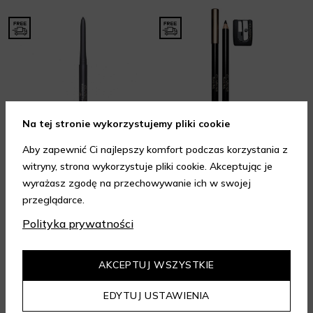
Na tej stronie wykorzystujemy pliki cookie
Aby zapewnić Ci najlepszy komfort podczas korzystania z
witryny, strona wykorzystuje pliki cookie. Akceptując je
CLARINS
CLARINS
wyrażasz zgodę na przechowywanie ich w swojej
Eye Pencil Waterproof
Khol Eye Pencil
przeglądarce.
Kredki do oczu
Kredki do oczu
Wkrótce dostępny
Wkrótce dostępny
Polityka prywatności
CHWILOWO NIEDOSTĘPNY
CHWILOWO NIEDOSTĘPNY
AKCEPTUJ WSZYSTKIE
EDYTUJ USTAWIENIA