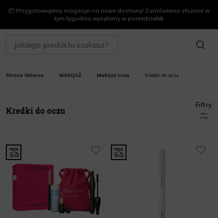
📦 Przygotowujemy magazyn na nowe dostawy! Zamówienia złożone w
tym tygodniu wysyłamy w poniedziałek
SZUKAJ
Kredki do oczu
Strona Główna
MAKIJAŻ
Makijaż oczu
Filtry
Kredki do oczu