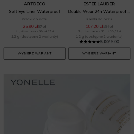
ARTDECO
ESTEE LAUDER
Soft Eye Liner Waterproof
Double Wear 24h Waterproof Gel Eye Pencil
Kredki do oczu
Kredki do oczu
25,90 zł
107,20 zł
37 zł
134 zł
Najniższa cena z 30 dni: 37 zł
Najniższa cena z 30 dni: 104,52 zł
1,2 g
(dostępne 2 warianty)
1,2 g
(dostępne 2 warianty)
5.00
/ 5.00
WYBIERZ WARIANT
WYBIERZ WARIANT