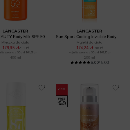
LANCASTER
LANCASTER
AUTY Body Milk SPF 50
Sun Sport Cooling Invisible Body Mist SPF 30
Mleczka do ciała
Mgiełki do ciała
179,35 zł
174,24 zł
211 zł
198 zł
iższa cena z 30 dni: 164,58 zł
Najniższa cena z 30 dni: 168,30 zł
400 ml
200 ml
5.00
/ 5.00
-15%