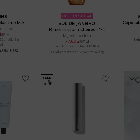
HOT ON SOCIAL
INS
oisture Milk
Copacab
SOL DE JANEIRO
o ciała
Brazilian Crush Cheirosa '71
ł
89 zł
Mgiełki do ciała
0 dni: 69,42 zł
Najn
77,60 zł
97 zł
ml
Najniższa cena z 30 dni: 82,45 zł
5.00
/ 5.00
90 ml
(dostępne 2 pojemności)