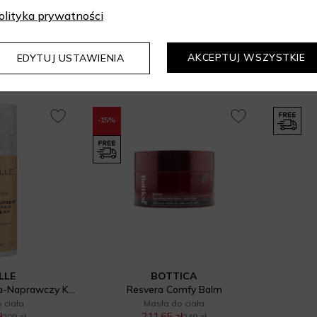
 Mist SPF 30
Cheirosa '62 Jelly Perfume Balm
Delíc
olityka prywatności
o ciała
Balsamy do ciała
ł
82,72 zł
124 zł
94 zł
 dni: 105,30 zł
Najniższa cena z 30 dni: 79,90 zł
Naj
ml
4 g
75 ml
AKCEPTUJ WSZYSTKIE
EDYTUJ USTAWIENIA
-15%
LLE
BOTTICA
NUTRIFUSION Ultra-Naprawczy Krem Do Ciała Z Ceramidami Supreme
Resvera Comfy Balm
 ciała
Masła do ciała
ł
211,65 zł
209 zł
249 zł