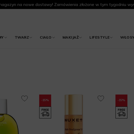
agazyn na nowe dostawy! Zamówienia złożone w tym tygodniu wys
MY
TWARZ
CIAŁO
MAKIJAŻ
LIFESTYLE
WŁOS
-15%
-15%