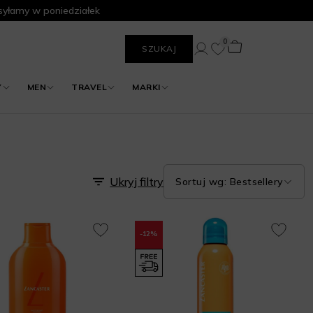
yłamy w poniedziałek
0
SZUKAJ
Y
MEN
TRAVEL
MARKI
Ukryj filtry
Sortuj wg: Bestsellery
-12%