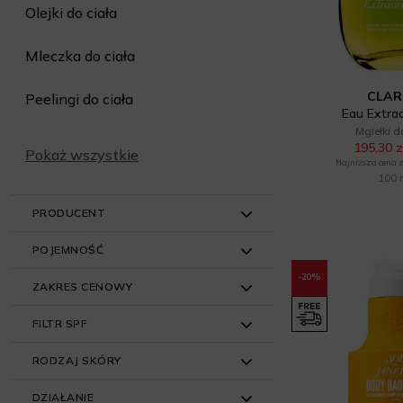
Olejki do ciała
Mleczka do ciała
CLAR
Peelingi do ciała
Eau Extrao
Mgiełki d
195,30 z
Pokaż wszystkie
Najniższa cena z 
100 
PRODUCENT
POJEMNOŚĆ
AA (6)
-20%
ZAKRES CENOWY
Adequat (1)
do 50 ml (35)
FILTR SPF
Alkmie (4)
51 ml - 100 ml (85)
≤ 49 zł (3)
Bielenda (4)
RODZAJ SKÓRY
101 ml - 200 ml (134)
50 zł - 99 zł (1)
SPF 10 (1)
Biotherm (5)
201 ml ≥ (1)
DZIAŁANIE
SPF 20 (1)
Dla wszystkich rodzajów (227)