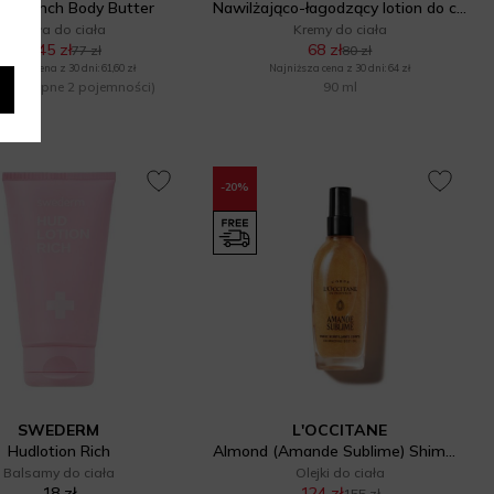
ia Drench Body Butter
Nawilżająco-łagodzący lotion do ciała, dłoni i twarzy SPF 30
Masła do ciała
Kremy do ciała
65,45 zł
68 zł
77 zł
80 zł
niższa cena z 30 dni: 61,60 zł
Najniższa cena z 30 dni: 64 zł
(dostępne 2 pojemności)
90 ml
-20%
SWEDERM
L'OCCITANE
Hudlotion Rich
Almond (Amande Sublime) Shimmering Body Oil
Balsamy do ciała
Olejki do ciała
18 zł
124 zł
155 zł