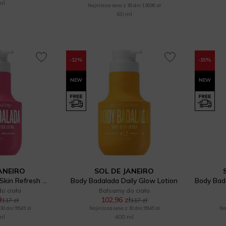
ml
Najniższa cena z 30 dni: 130,90 zł
60 ml
-12%
-15%
NEW
NEW
ANEIRO
SOL DE JANEIRO
Body Badalada '48 Skin Refresh Water Lotion
Body Badalada Daily Glow Lotion
o ciała
Balsamy do ciała
ł
102,96 zł
117 zł
117 zł
0 dni: 99,45 zł
Najniższa cena z 30 dni: 99,45 zł
Naj
ml
400 ml