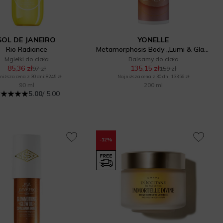
SOL DE JANEIRO
YONELLE
Rio Radiance
Metamorphosis Body „Lumi & Glam”
Mgiełki do ciała
Balsamy do ciała
85,36 zł
135,15 zł
97 zł
159 zł
niższa cena z 30 dni: 82,45 zł
Najniższa cena z 30 dni: 133,56 zł
90 ml
200 ml
5.00
/ 5.00
-12%