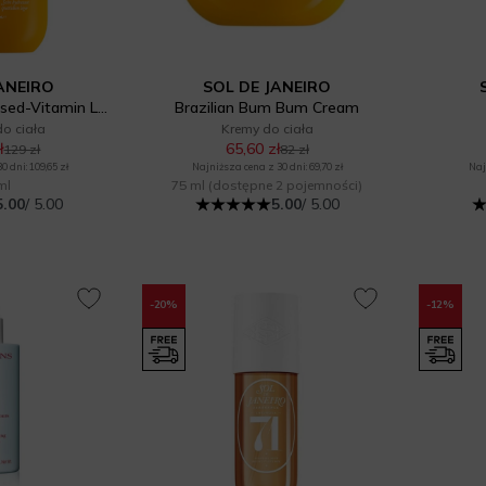
ANEIRO
SOL DE JANEIRO
Body Badalada Infused-Vitamin Lotion
Brazilian Bum Bum Cream
o ciała
Kremy do ciała
ł
65,60 zł
129 zł
82 zł
 dni: 109,65 zł
Najniższa cena z 30 dni: 69,70 zł
Naj
ml
75 ml
(dostępne 2 pojemności)
5.00
/ 5.00
5.00
/ 5.00
-20%
-12%