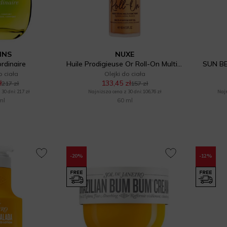
INS
NUXE
rdinaire
Huile Prodigieuse Or Roll-On Multi-Purpose Dry Oil
SUN BE
o ciała
Olejki do ciała
ł
133,45 zł
217 zł
157 zł
30 dni: 217 zł
Najniższa cena z 30 dni: 106,76 zł
Najn
ml
60 ml
-20%
-12%