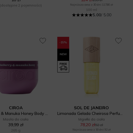
(dostępne 2 pojemności)
Najniższa cena z 30 dni: 117,80 zł
100 ml
5.00
/ 5.00
-15%
NEW
CIROA
SOL DE JANEIRO
Blueberry & Manuka Honey Body Butter
Limonada Gelada Cheirosa Perfume Mist
Masła do ciała
Mgiełki do ciała
39,99 zł
78,20 zł
92 zł
265 g
Najniższa cena z 30 dni: 92 zł