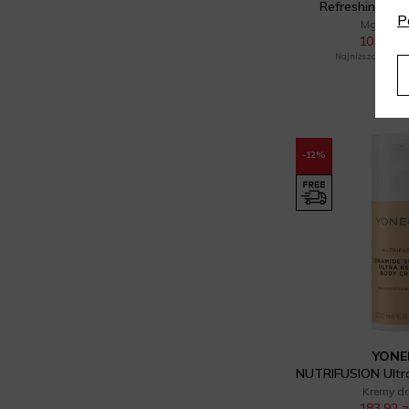
Refreshing Sun
Mglife (3)
P
Mgiełki d
Samoopalacz (3)
105,40 z
Mimani (5)
Najniższa cena z 30
Serum do twarzy (2)
150 
Ministerstwo Dobrego Mydła (8)
Tonik do twarzy (1)
Mokosh (19)
Zestaw do pielęgnacji ciała (3)
More4Care (3)
-12%
Zestaw do pielęgnacji ciała (1)
Neboa (2)
Zestaw do pielęgnacji twarzy (1)
Nuxe (12)
Zestawy do pielęgnacji twarzy
Organique (2)
dla niej (1)
Perfecta (6)
Zestawy kosmetyków damskich
(1)
Phenomé (2)
YONE
Phlov (3)
Kremy do
183,92 z