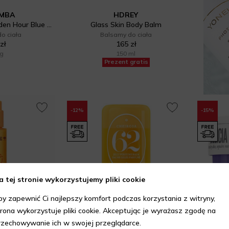
OMBA
HDREY
Someone New Golden Hour Blue Algae & Peptide Recovery Balm
Glass Skin Body Balm
o ciała
Balsamy do ciała
zł
165 zł
 g
150 ml
Prezent gratis
-12%
-15%
a tej stronie wykorzystujemy pliki cookie
by zapewnić Ci najlepszy komfort podczas korzystania z witryny,
trona wykorzystuje pliki cookie. Akceptując je wyrażasz zgodę na
XE
SOL DE JANEIRO
rzechowywanie ich w swojej przeglądarce.