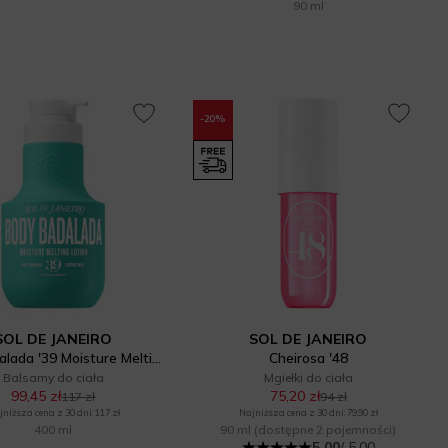
90 ml
-20%
SOL DE JANEIRO
SOL DE JANEIRO
Body Badalada '39 Moisture Melting Lotion
Cheirosa '48
Balsamy do ciała
Mgiełki do ciała
99,45 zł
75,20 zł
117 zł
94 zł
niższa cena z 30 dni: 117 zł
Najniższa cena z 30 dni: 79,90 zł
400 ml
90 ml
(dostępne 2 pojemności)
5.00
/ 5.00