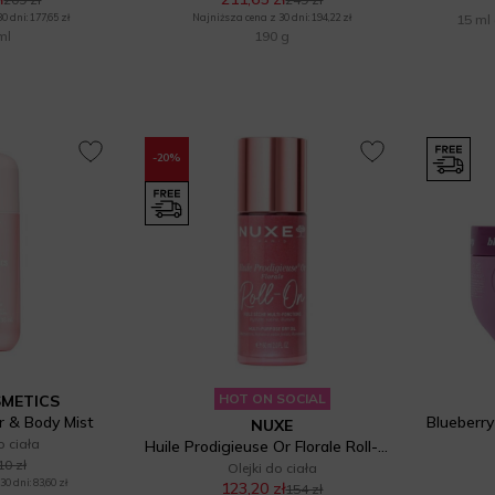
 dni: 177,65 zł
Najniższa cena z 30 dni: 194,22 zł
15 ml
ml
190 g
-20%
HOT ON SOCIAL
SMETICS
r & Body Mist
NUXE
o ciała
Huile Prodigieuse Or Florale Roll-On Multi-Purpose Dry Oil
10 zł
Olejki do ciała
0 dni: 83,60 zł
123,20 zł
154 zł