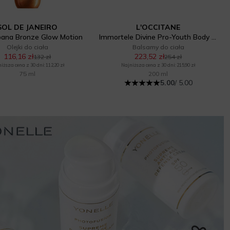
SOL DE JANEIRO
L'OCCITANE
ana Bronze Glow Motion
Immortele Divine Pro-Youth Body Balm
Olejki do ciała
Balsamy do ciała
116,16 zł
223,52 zł
132 zł
254 zł
iższa cena z 30 dni: 112,20 zł
Najniższa cena z 30 dni: 215,90 zł
75 ml
200 ml
5.00
/ 5.00