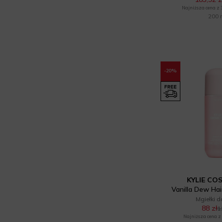
Polemika (1)
Najniższa cena z 30
200 
RALLS. (1)
Resibo (5)
Sanctuary Spa (2)
-20%
Sensum Mare (3)
Sol de Janeiro (28)
Sorvella (7)
Stara Mydlarnia (11)
Swederm (6)
Tom Ford (3)
KYLIE CO
Vanilla Dew Hai
Treaclemoon (4)
Mgiełki d
88 zł
1
Najniższa cena z 3
Uzdrovisco (1)