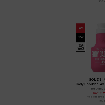
236 
With Love (9)
Yonelle (2)
Yope (7)
-12%
Yoskine (7)
NEW
SOL DE J
Balsamy d
102,96 z
Najniższa cena z 3
400 