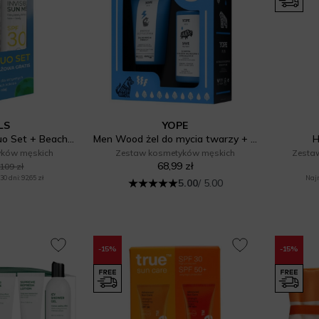
LS
YOPE
SPF 30 Sun Mist Duo Set + Beach Ball
Men Wood żel do mycia twarzy + Szampon do włosów
H
yków męskich
Zestaw kosmetyków męskich
Zesta
68,99 zł
109 zł
0 dni: 92,65 zł
Najn
5.00
/ 5.00
-15%
-15%