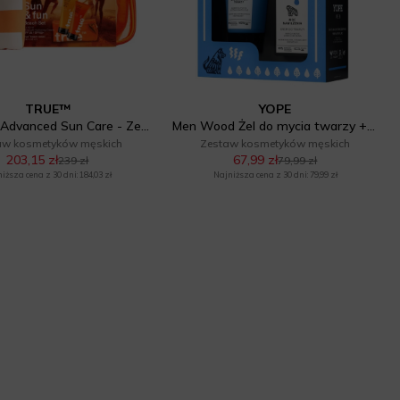
TRUE™
YOPE
Sun&Fun Advanced Sun Care - Zestaw Kremów
Men Wood Żel do mycia twarzy + Krem nawilżający
aw kosmetyków męskich
Zestaw kosmetyków męskich
203,15 zł
67,99 zł
239 zł
79,99 zł
iższa cena z 30 dni: 184,03 zł
Najniższa cena z 30 dni: 79,99 zł