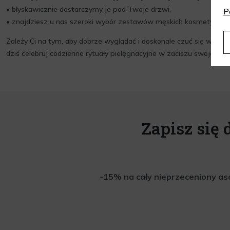
• błyskawicznie dostarczymy je pod Twoje drzwi,
P
• znajdziesz u nas szeroki wybór zestawów męskich kosmetyków 
Zależy Ci na tym, aby dobrze wyglądać i doskonale czuć się w sw
dziś celebruj codzienne rytuały pielęgnacyjne w zaciszu swojej łazi
Zapisz się 
-15% na cały nieprzeceniony aso