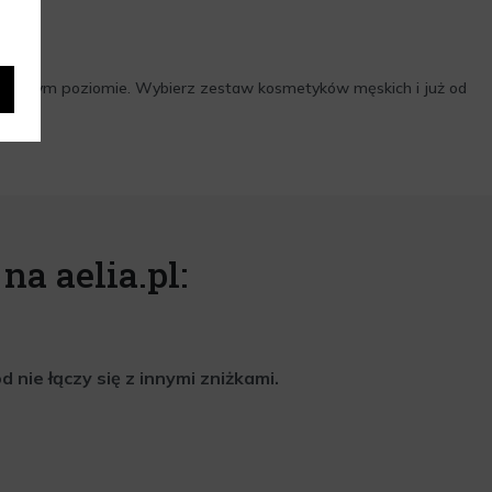
ajwyższym poziomie. Wybierz zestaw kosmetyków męskich i już od
na aelia.pl:
nie łączy się z innymi zniżkami.