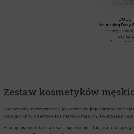
L'OCC
Nourishing Body 
Zestawy kosmet
113,52 z
Najniższa cena z 30
Zestaw kosmetyków męskich 
Nowoczesny mężczyzna wie, jak ważna dla jego samopoczucia jest c
wzbogaciliśmy o zestawy kosmetyków męskich.
Tworzą je prod
Poznaj naszą ofertę i zatroszcz się o siebie – tak jak na to zasł