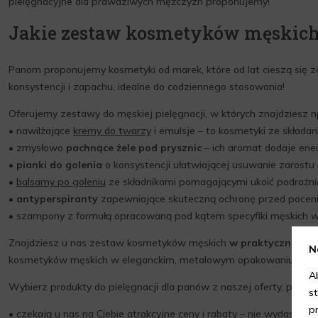
pielęgnacyjne dla prawdziwych mężczyzn proponujemy!
Jakie zestaw kosmetyków męskich
Panom proponujemy kosmetyki od marek, które od lat cieszą się za
konsystencji i zapachu, idealne do codziennego stosowania!
Oferujemy zestawy do męskiej pielęgnacji, w których znajdziesz np
• nawilżające
kremy do twarzy
i emulsje – to kosmetyki ze skład
• zmysłowo
pachnące żele pod prysznic
– ich aromat dodaje ener
•
pianki do golenia
o konsystencji ułatwiającej usuwanie zarostu 
•
balsamy po goleniu
ze składnikami pomagającymi ukoić podrażnion
•
antyperspiranty
zapewniające skuteczną ochronę przed poceni
• szampony z formułą opracowaną pod kątem specyfiki męskich w
Znajdziesz u nas zestaw kosmetyków męskich
w praktycznej ko
N
kosmetyków męskich w eleganckim, metalowym opakowaniu.
A
Wybierz produkty do pielęgnacji dla panów z naszej oferty, ponie
s
p
• czekają u nas na Ciebie atrakcyjne ceny i rabaty – nie wydasz wi