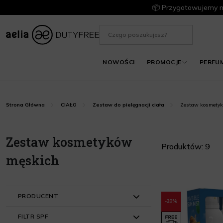
📦 Przygotowujemy m
NOWOŚCI
PROMOCJE
PERFU
Zestaw kosmetyk
Strona Główna
CIAŁO
Zestaw do pielęgnacji ciała
Zestaw kosmetyków
Produktów: 9
męskich
PRODUCENT
-20%
FILTR SPF
L'Occitane (2)