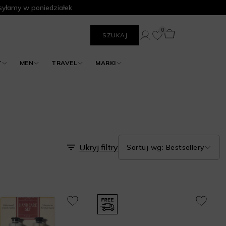
yłamy w poniedziałek
0
SZUKAJ
Y
MEN
TRAVEL
MARKI
Ukryj filtry
Sortuj wg: Bestsellery