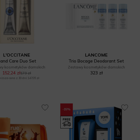
L'OCCITANE
LANCOME
and Care Duo Set
Trio Bocage Deodorant Set
wy kosmetyków damskich
Zestawy kosmetyków damskich
152,24 zł
323 zł
173 zł
iższa cena z 30 dni: 147,05 zł
-15%