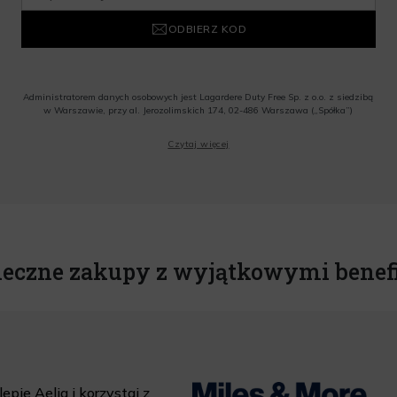
ODBIERZ KOD
Administratorem danych osobowych jest Lagardere Duty Free Sp. z o.o. z siedzibą
w Warszawie, przy al. Jerozolimskich 174, 02-486 Warszawa („Spółka”)
Wyrażam zgodę na przesyłanie przez Administratora tj. Lagardere Duty Free Sp. z
Czytaj więcej
o.o. informacji handlowych, w tym newslettera, informacji o promocjach i
nowościach na podany przeze mnie adres poczty elektronicznej, zgodnie z ustawą
o świadczeniu usług drogą elektroniczną z dnia 18 lipca 2002 r. (tekst jedn.: Dz.
U. z 2020 r., poz. 344) Wszelkie informacje handlowe są całkowicie bezpłatne.
Powyższa zgoda jest dobrowolna i może zostać wycofana w dowolnym momencie.
Rabat nie łączy się z innymi promocjami. W celu skorzystania z rabatu, należy
wprowadzić kod podczas procesu składania zamówienia.
ieczne zakupy z wyjątkowymi benef
epie Aelia i korzystaj z