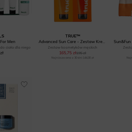
LS
TRUE™
 For Men
Advanced Sun Care - Zestaw Kremów
o ciała dla niego
Zestaw kosmetyków męskich
Zest
zł
165,75 zł
195 zł
Najniższa cena z 30 dni: 144,30 zł
Najn