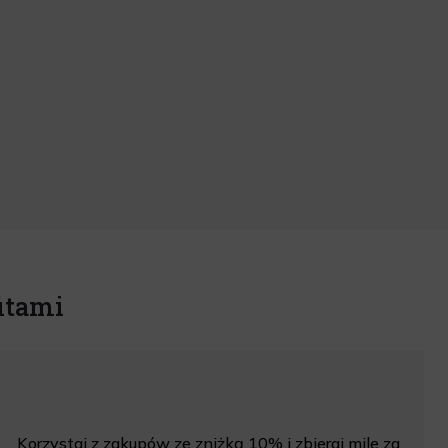
itami
Korzystaj z zakupów ze zniżką 10% i zbieraj mile za