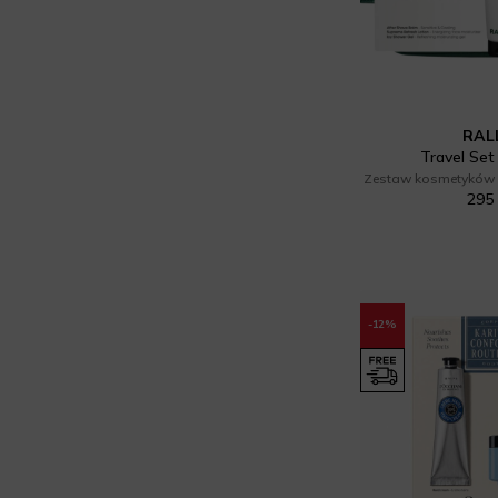
RAL
Travel Set
Zestaw kosmetyków d
295 
-12%