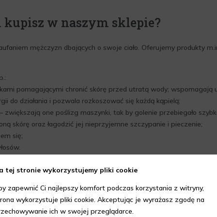
 kupisz w naszym sklepie?
ufaniem mężczyzn dbających o swoje ciało. Oferujemy produkty m.in. 
.:
ankami pomagającymi chronić skórę przed utratą wody; wspomagają u
gii do działania i pozwala rozkoszować się każdą kąpielą;
– zwiększają one poślizg maszynki, tak by golenie przebiegało szybk
ą skórę oraz łagodzić jej nieprzyjemne szczypanie i pieczenie;
em się;
łosów.
smetyczce
– idealny, aby zabrać go w podróż. Oferujemy również pro
a tej stronie wykorzystujemy pliki cookie
by zapewnić Ci najlepszy komfort podczas korzystania z witryny,
waż:
trona wykorzystuje pliki cookie. Akceptując je wyrażasz zgodę na
rzechowywanie ich w swojej przeglądarce.
ele, a kompleksowo o siebie zadbasz,