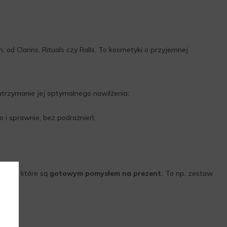
od Clarins, Rituals czy Ralls. To kosmetyki o przyjemnej
trzymanie jej optymalnego nawilżenia;
o i sprawnie, bez podrażnień;
dukty, które są
gotowym pomysłem na prezent.
To np. zestaw