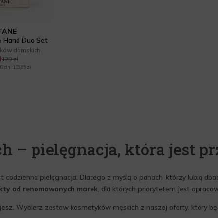
ITANE
& Hand Duo Set
yków damskich
ł
129 zł
 dni: 109,65 zł
– pielęgnacja, która jest p
odzienna pielęgnacja. Dlatego z myślą o panach, którzy lubią dbać 
ukty od renomowanych marek
, dla których priorytetem jest opra
ugujesz. Wybierz zestaw kosmetyków męskich z naszej oferty, który bę