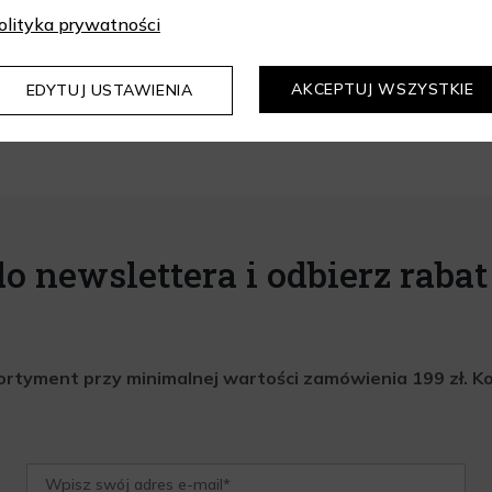
olityka prywatności
od najlepszych marek.
oim ciele? Sprawdź produkty, które pomogą Ci zadbać o siebie na n
AKCEPTUJ WSZYSTKIE
EDYTUJ USTAWIENIA
enki.
do newslettera i odbierz rabat 
rtyment przy minimalnej wartości zamówienia 199 zł. Kod 