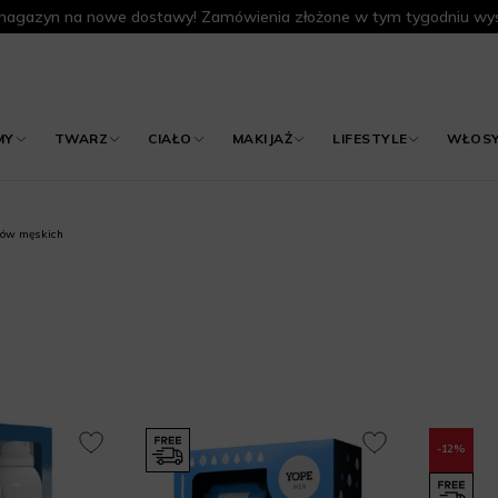
agazyn na nowe dostawy! Zamówienia złożone w tym tygodniu wys
MY
TWARZ
CIAŁO
MAKIJAŻ
LIFESTYLE
WŁOS
ów męskich
-12%