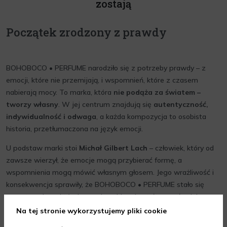
zostają
Początek zrodzony z prawdy
BOHOBOCO • PERFUME narodziło się z potrzeby prawdy – z
emocji, które nie przemijają, i wspomnień, które z czasem
nabierają mocy. To marka, która
nie podąża za światem –
tworzy własny
. W jej centrum znajdują się
autentyczność,
indywidualność i odwaga
, a każda kompozycja to osobista
historia, przetłumaczona na język emocji.
U podstaw marki stoi
Michał Gilbert Lach
– człowiek, który od
zawsze wierzył, że emocje mogą przybierać formę, a
wspomnienia mogą mówić własnym głosem. Jego wrażliwość i
konsekwencja sprawiły, że BOHOBOCO • PERFUME stało się
przestrzenią, w której prawda nabiera kształtu, a człowiek –
znaczenia.
Na tej stronie wykorzystujemy pliki cookie