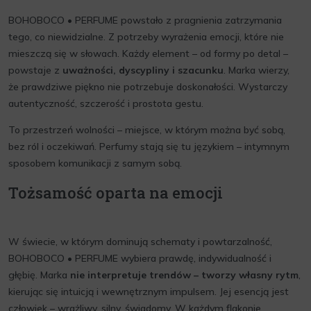
BOHOBOCO • PERFUME powstało z pragnienia zatrzymania
tego, co niewidzialne. Z potrzeby wyrażenia emocji, które nie
mieszczą się w słowach. Każdy element – od formy po detal –
powstaje z
uważności, dyscypliny i szacunku
. Marka wierzy,
że prawdziwe piękno nie potrzebuje doskonałości. Wystarczy
autentyczność, szczerość i prostota gestu.
To przestrzeń wolności – miejsce, w którym można być sobą,
bez ról i oczekiwań. Perfumy stają się tu językiem – intymnym
sposobem komunikacji z samym sobą.
Tożsamość oparta na emocji
W świecie, w którym dominują schematy i powtarzalność,
BOHOBOCO • PERFUME wybiera prawdę, indywidualność i
głębię. Marka
nie interpretuje trendów – tworzy własny rytm
,
kierując się intuicją i wewnętrznym impulsem. Jej esencją jest
człowiek – wrażliwy, silny, świadomy. W każdym flakonie