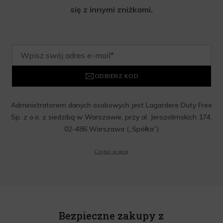
się z innymi zniżkami.
ODBIERZ KOD
Administratorem danych osobowych jest Lagardere Duty Free
Sp. z o.o. z siedzibą w Warszawie, przy al. Jerozolimskich 174,
02-486 Warszawa („Spółka”)
Wyrażam zgodę na przesyłanie przez Administratora tj.
Czytaj więcej
Lagardere Duty Free Sp. z o.o. informacji handlowych, w tym
newslettera, informacji o promocjach i nowościach na podany
przeze mnie adres poczty elektronicznej, zgodnie z ustawą o
świadczeniu usług drogą elektroniczną z dnia 18 lipca 2002 r.
(tekst jedn.: Dz. U. z 2020 r., poz. 344) Wszelkie informacje
handlowe są całkowicie bezpłatne. Powyższa zgoda jest
Bezpieczne zakupy z
dobrowolna i może zostać wycofana w dowolnym momencie.