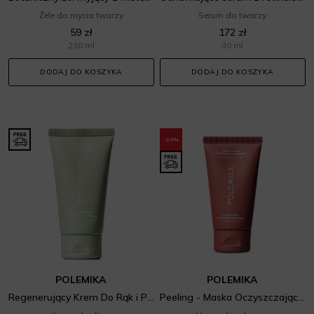
Żele do mycia twarzy
Serum do twarzy
59 zł
172 zł
230 ml
30 ml
DODAJ DO KOSZYKA
DODAJ DO KOSZYKA
-20%
POLEMIKA
POLEMIKA
Regenerujący Krem Do Rąk i Paznokci
Peeling - Maska Oczyszczająco-Rozświetlajaca