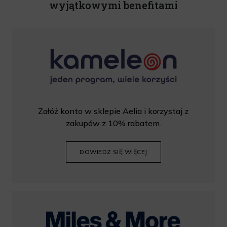
wyjątkowymi benefitami
Rabat nie łączy się z innymi promocjami. W celu skorzystania z
rabatu, należy wprowadzić kod podczas procesu składania
zamówienia.
Załóż konto w sklepie Aelia i korzystaj z
zakupów z 10% rabatem.
DOWIEDZ SIĘ WIĘCEJ