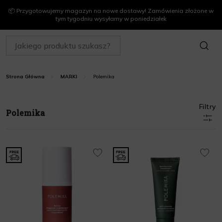
📦 Przygotowujemy magazyn na nowe dostawy! Zamówienia złożone w
tym tygodniu wysyłamy w poniedziałek
SZUKAJ
Polemika
Strona Główna
MARKI
Filtry
Polemika