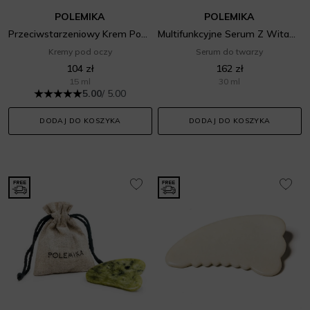
POLEMIKA
POLEMIKA
Przeciwstarzeniowy Krem Pod Oczy Z Efektem Rozświetlenia
Multifunkcyjne Serum Z Witamina C i Niacynamidem
Kremy pod oczy
Serum do twarzy
104 zł
162 zł
15 ml
30 ml
5.00
/ 5.00
DODAJ DO KOSZYKA
DODAJ DO KOSZYKA