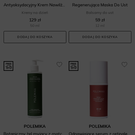
Antyoksydacyjny Krem Nawilżający
Regenerująca Maska Do Ust
Kremy na dzień
Balsamy do ust
129 zł
59 zł
50 ml
12 ml
DODAJ DO KOSZYKA
DODAJ DO KOSZYKA
POLEMIKA
POLEMIKA
Botaniczny żel myjący z matchą i prebiotykami
Odnawiające serum z retinalem (0,06%) i ceramidami