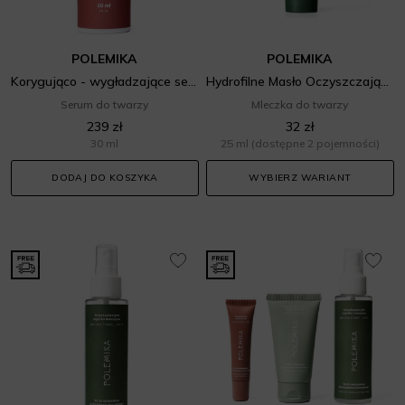
POLEMIKA
POLEMIKA
Korygująco - wygładzające serum z retinalem (0,1%) i ceramidami
Hydrofilne Masło Oczyszczające
Serum do twarzy
Mleczka do twarzy
239 zł
32 zł
30 ml
25 ml
(dostępne 2 pojemności)
DODAJ DO KOSZYKA
WYBIERZ WARIANT