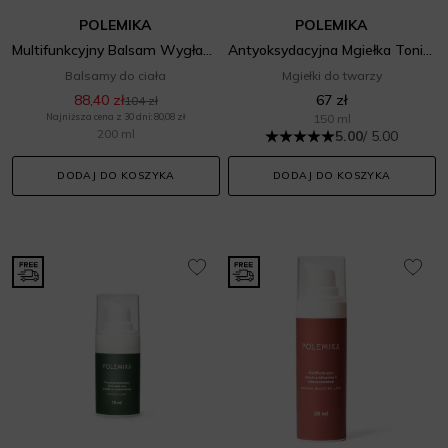
POLEMIKA
POLEMIKA
Multifunkcyjny Balsam Wygładzajaco-Kojacy
Antyoksydacyjna Mgiełka Tonizująca
Balsamy do ciała
Mgiełki do twarzy
88,40 zł
67 zł
104 zł
Najniższa cena z 30 dni: 80,08 zł
150 ml
200 ml
5.00
/ 5.00
DODAJ DO KOSZYKA
DODAJ DO KOSZYKA