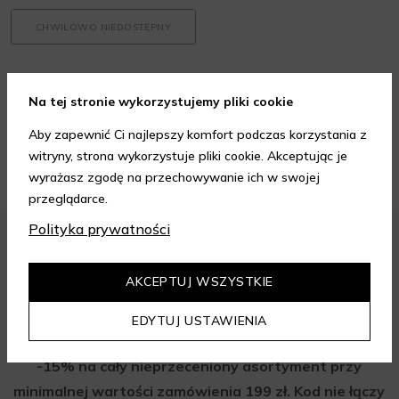
CHWILOWO NIEDOSTĘPNY
17 produktów
Na tej stronie wykorzystujemy pliki cookie
Aby zapewnić Ci najlepszy komfort podczas korzystania z
witryny, strona wykorzystuje pliki cookie. Akceptując je
wyrażasz zgodę na przechowywanie ich w swojej
przeglądarce.
Polityka prywatności
AKCEPTUJ WSZYSTKIE
Zapisz się do newslettera i odbierz
rabat na aelia.pl:
EDYTUJ USTAWIENIA
-15% na cały nieprzeceniony asortyment przy
minimalnej wartości zamówienia 199 zł. Kod nie łączy