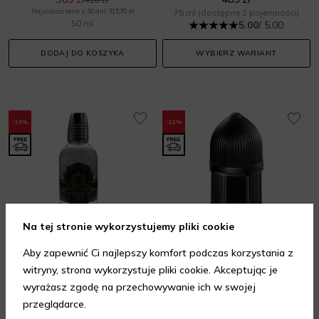
Najniższa cena z 30 dni: 315,70 zł
75 ml
(dostępne 2 pojemności)
50 ml
5.00
/ 5.00
DODAJ DO KOSZYKA
WYBIERZ WARIANT
-20%
-12%
Na tej stronie wykorzystujemy pliki cookie
Aby zapewnić Ci najlepszy komfort podczas korzystania z
MAN MADE
CARTIER
witryny, strona wykorzystuje pliki cookie. Akceptując je
18.21 Noble Oud Spirits
Pasha de Cartier Noir Absolu
wyrażasz zgodę na przechowywanie ich w swojej
Perfumy dla mężczyzn
Perfumy dla mężczyzn
przeglądarce.
302,40 zł
453,20 zł
378 zł
515 zł