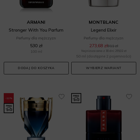
ARMANI
MONTBLANC
Stronger With You Parfum
Legend Elixir
Perfumy dla mężczyzn
Perfumy dla mężczyzn
530 zł
273,68 zł
311 zł
100 ml
Najniższa cena z 30 dni: 255,02 zł
50 ml
(dostępne 2 pojemności)
DODAJ DO KOSZYKA
WYBIERZ WARIANT
-12%