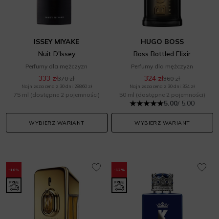
ISSEY MIYAKE
HUGO BOSS
Nuit D'Issey
Boss Bottled Elixir
Perfumy dla mężczyzn
Perfumy dla mężczyzn
333 zł
324 zł
370 zł
360 zł
Najniższa cena z 30 dni: 288,60 zł
Najniższa cena z 30 dni: 324 zł
75 ml
(dostępne 2 pojemności)
50 ml
(dostępne 2 pojemności)
5.00
/ 5.00
WYBIERZ WARIANT
WYBIERZ WARIANT
-10%
-12%