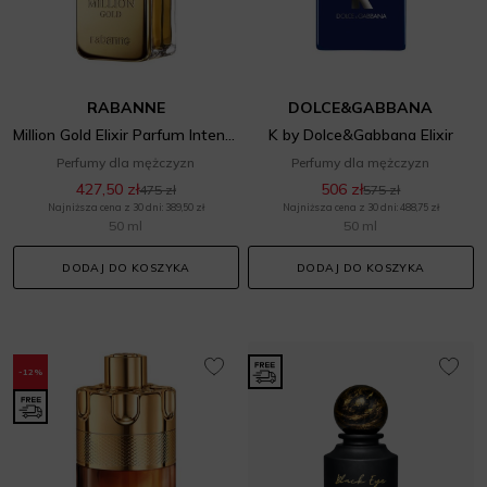
RABANNE
DOLCE&GABBANA
Million Gold Elixir Parfum Intense
K by Dolce&Gabbana Elixir
Perfumy dla mężczyzn
Perfumy dla mężczyzn
427,50 zł
506 zł
475 zł
575 zł
Najniższa cena z 30 dni: 389,50 zł
Najniższa cena z 30 dni: 488,75 zł
50 ml
50 ml
DODAJ DO KOSZYKA
DODAJ DO KOSZYKA
-12%