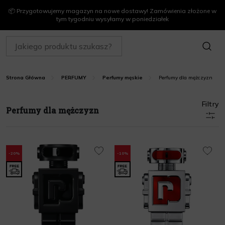
📦 Przygotowujemy magazyn na nowe dostawy! Zamówienia złożone w
tym tygodniu wysyłamy w poniedziałek
SZUKAJ
Perfumy dla mężczyzn
Strona Główna
PERFUMY
Perfumy męskie
Filtry
Perfumy dla mężczyzn
-20%
-10%