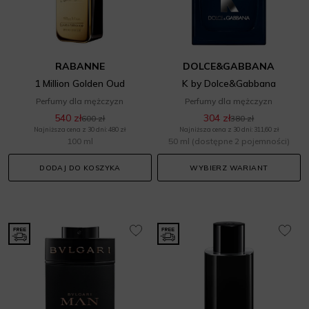
RABANNE
DOLCE&GABBANA
1 Million Golden Oud
K by Dolce&Gabbana
Perfumy dla mężczyzn
Perfumy dla mężczyzn
540 zł
304 zł
600 zł
380 zł
Najniższa cena z 30 dni: 480 zł
Najniższa cena z 30 dni: 311,60 zł
100 ml
50 ml
(dostępne 2 pojemności)
DODAJ DO KOSZYKA
WYBIERZ WARIANT