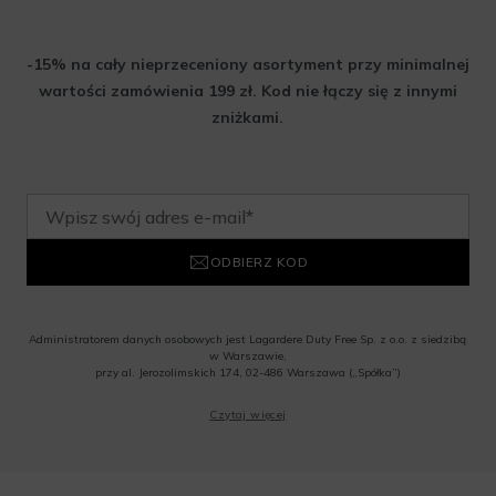
-15% na cały nieprzeceniony asortyment przy minimalnej
wartości zamówienia 199 zł. Kod nie łączy się z innymi
zniżkami.
ODBIERZ KOD
Administratorem danych osobowych jest Lagardere Duty Free Sp. z o.o. z siedzibą
w Warszawie,
przy al. Jerozolimskich 174, 02-486 Warszawa („Spółka”)
Wyrażam zgodę na przesyłanie przez Administratora tj. Lagardere Duty Free Sp. z
Czytaj więcej
o.o. informacji handlowych, w tym newslettera, informacji o promocjach i
nowościach na podany przeze mnie adres poczty elektronicznej, zgodnie z ustawą
o świadczeniu usług drogą elektroniczną z dnia 18 lipca 2002 r. (tekst jedn.: Dz.
U. z 2020 r., poz. 344) Wszelkie informacje handlowe są całkowicie bezpłatne.
Powyższa zgoda jest dobrowolna i może zostać wycofana w dowolnym momencie.