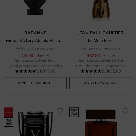
RABANNE
JEAN PAUL GAULTIER
Invictus Victory Absolu Parfum Intense
Le Male Elixir
Perfumy dla mężczyzn
Perfumy dla mężczyzn
435,60 zł
382,80 zł
495 zł
435 zł
Najniższa cena z 30 dni: 396 zł
Najniższa cena z 30 dni: 356,70 zł
50 ml
(dostępne 2 pojemności)
75 ml
(dostępne 2 pojemności)
5.00
/ 5.00
5.00
/ 5.00
WYBIERZ WARIANT
WYBIERZ WARIANT
-20%