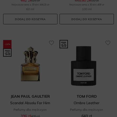
462 zł
448,80 zł
525 zł
510 zł
Najniższa cena z 30 dni: 446,25 zł
Najniższa cena z 30 dni: 408 zł
60 ml
100 ml
DODAJ DO KOSZYKA
DODAJ DO KOSZYKA
-20%
JEAN PAUL GAULTIER
TOM FORD
Scandal Absolu For Him
Ombre Leather
Perfumy dla mężczyzn
Perfumy dla mężczyzn
396 zł
640 zł
495 zł