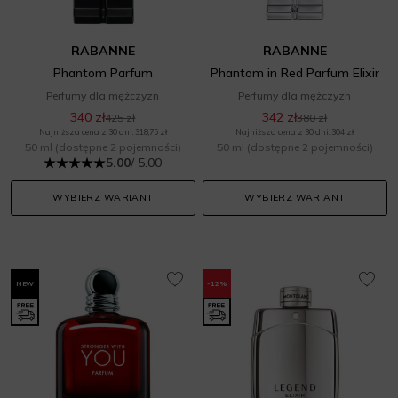
RABANNE
RABANNE
Phantom Parfum
Phantom in Red Parfum Elixir
Perfumy dla mężczyzn
Perfumy dla mężczyzn
340 zł
342 zł
425 zł
380 zł
Najniższa cena z 30 dni: 318,75 zł
Najniższa cena z 30 dni: 304 zł
50 ml
(dostępne 2 pojemności)
50 ml
(dostępne 2 pojemności)
5.00
/ 5.00
WYBIERZ WARIANT
WYBIERZ WARIANT
NEW
-12%