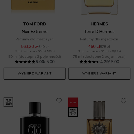
TOM FORD
HERMES
Noir Extreme
Terre D'Hermes
Perfumy dla mężczyzn
Perfumy dla mężczyzn
563,20 zł
460 zł
640 zł
575 zł
Najniższa cena z 30 dni: 576 zł
Najniższa cena z 30 dni: 488,75 zł
50 ml
(dostępne 2 pojemności)
75 ml
(dostępne 2 pojemności)
5.00
/ 5.00
4.29
/ 5.00
WYBIERZ WARIANT
WYBIERZ WARIANT
-20%