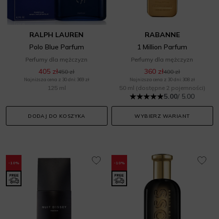
RALPH LAUREN
RABANNE
Polo Blue Parfum
1 Million Parfum
Perfumy dla mężczyzn
Perfumy dla mężczyzn
405 zł
360 zł
450 zł
400 zł
Najniższa cena z 30 dni: 369 zł
Najniższa cena z 30 dni: 308 zł
125 ml
50 ml
(dostępne 2 pojemności)
5.00
/ 5.00
DODAJ DO KOSZYKA
WYBIERZ WARIANT
-10%
-10%