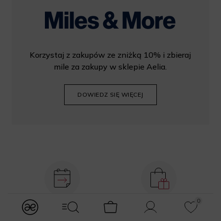
Korzystaj z zakupów ze zniżką 10% i zbieraj
mile za zakupy w sklepie Aelia.
DOWIEDZ SIĘ WIĘCEJ
0
Dostawa nawet na
Gratis 2 próbki do
modules.Navbar.menuLabels.logo
modules.Navbar.menuLabels.menuWithSearch
Koszyk
Konto
Ulubione
drugi dzień
każdego
zamówienia