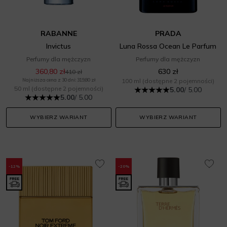
RABANNE
PRADA
Invictus
Luna Rossa Ocean Le Parfum
Perfumy dla mężczyzn
Perfumy dla mężczyzn
360,80 zł
630 zł
410 zł
Najniższa cena z 30 dni: 319,80 zł
100 ml
(dostępne 2 pojemności)
50 ml
(dostępne 2 pojemności)
5.00
/ 5.00
5.00
/ 5.00
WYBIERZ WARIANT
WYBIERZ WARIANT
-12%
-20%