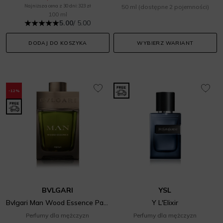
Najniższa cena z 30 dni: 323 zł
50 ml
(dostępne 2 pojemności)
100 ml
5.00
/ 5.00
DODAJ DO KOSZYKA
WYBIERZ WARIANT
-12%
BVLGARI
YSL
Bvlgari Man Wood Essence Parfum
Y L'Elixir
Perfumy dla mężczyzn
Perfumy dla mężczyzn