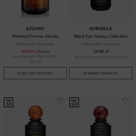
AZZARO
SORVELLA
Wanted Forever Absolu
Black Eye Galaxy Collection
Perfumy dla mężczyzn
Perfumy dla mężczyzn
448,80 zł
24,90 zł
510 zł
Najniższa cena z 30 dni: 433,50 zł
10 ml
(dostępne 2 pojemności)
100 ml
DODAJ DO KOSZYKA
WYBIERZ WARIANT