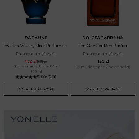
RABANNE
DOLCE&GABBANA
Invictus Victory Elixir Parfum Intense
The One For Men Parfum
Perfumy dla mężczyzn
Perfumy dla mężczyzn
452 zł
425 zł
565 zł
Najniższa cena z 30 dni: 480,25 zł
50 ml
(dostępne 2 pojemności)
100 ml
5.00
/ 5.00
DODAJ DO KOSZYKA
WYBIERZ WARIANT