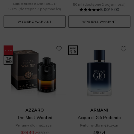
Najniższa cena z 30 dni: 386,10 zł
50 ml
(dostępne 2 pojemności)
50 ml
(dostępne 2 pojemności)
5.00
/ 5.00
WYBIERZ WARIANT
WYBIERZ WARIANT
-12%
AZZARO
ARMANI
The Most Wanted
Acqua di Giò Profondo
Perfumy dla mężczyzn
Perfumy dla mężczyzn
334,40 zł
490 zł
380 zł