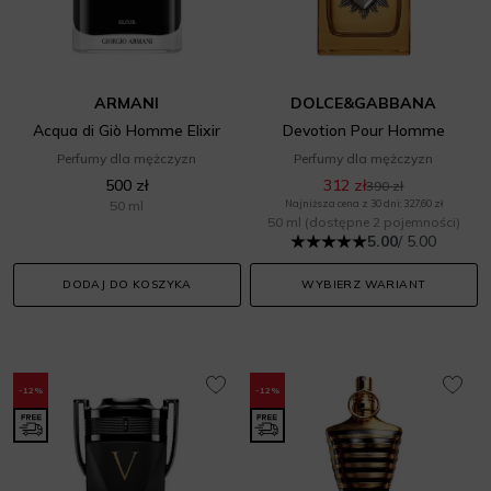
ARMANI
DOLCE&GABBANA
Acqua di Giò Homme Elixir
Devotion Pour Homme
Perfumy dla mężczyzn
Perfumy dla mężczyzn
500 zł
312 zł
390 zł
50 ml
Najniższa cena z 30 dni: 327,60 zł
50 ml
(dostępne 2 pojemności)
5.00
/ 5.00
DODAJ DO KOSZYKA
WYBIERZ WARIANT
-12%
-12%