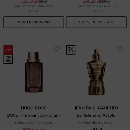
382,50 zł
295,20 zł
425 zł
328 zł
Najniższa cena z 30 dni: 340 zł
Najniższa cena z 30 dni: 249,28 zł
100 ml
50 ml
DODAJ DO KOSZYKA
DODAJ DO KOSZYKA
-10%
HUGO BOSS
JEAN PAUL GAULTIER
BOSS The Scent Le Parfum
Le Male Elixir Absolu
Perfumy dla mężczyzn
Perfumy dla mężczyzn
369 zł
485 zł
410 zł