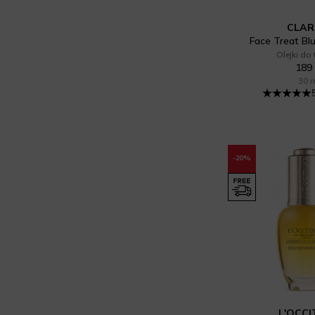
CLAR
Face Treat Blu
Olejki do
189 
30 
-20%
L'OCC