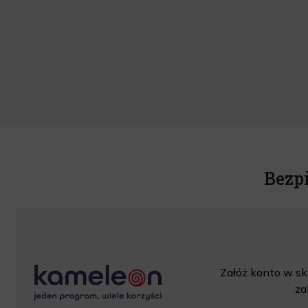
Bezp
Załóż konto w skl
za