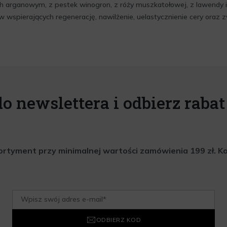
ach arganowym, z pestek winogron, z róży muszkatołowej, z lawendy
ków wspierających regenerację, nawilżenie, uelastycznienie cery ora
do newslettera i odbierz rabat 
rtyment przy minimalnej wartości zamówienia 199 zł. Kod 
ODBIERZ KOD