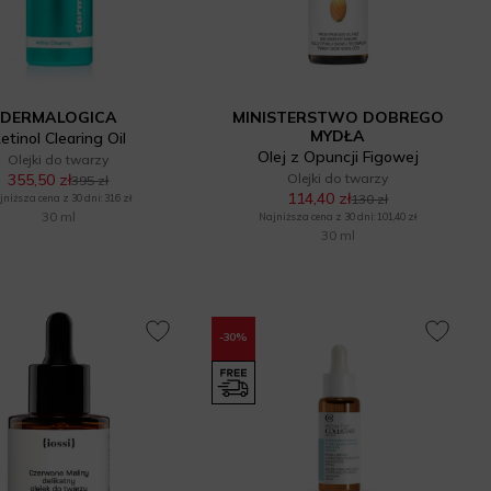
DERMALOGICA
MINISTERSTWO DOBREGO
MYDŁA
etinol Clearing Oil
Olej z Opuncji Figowej
Olejki do twarzy
355,50 zł
Olejki do twarzy
395 zł
114,40 zł
130 zł
niższa cena z 30 dni: 316 zł
30 ml
Najniższa cena z 30 dni: 101,40 zł
30 ml
-30%