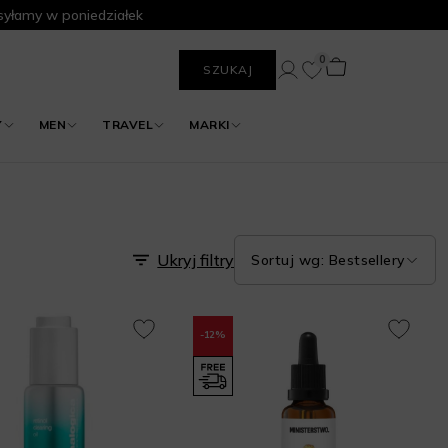
yłamy w poniedziałek
0
SZUKAJ
Y
MEN
TRAVEL
MARKI
Ukryj filtry
Sortuj wg: Bestsellery
-12%