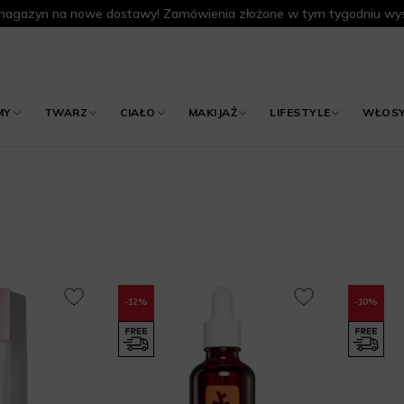
agazyn na nowe dostawy! Zamówienia złożone w tym tygodniu wys
MY
TWARZ
CIAŁO
MAKIJAŻ
LIFESTYLE
WŁOS
-12%
-10%