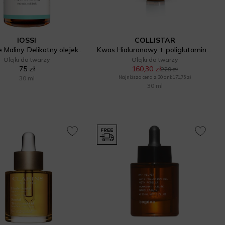
IOSSI
COLLISTAR
Czerwone Maliny. Delikatny olejek do twarzy
Kwas Hialuronowy + poliglutaminowy
Olejki do twarzy
Olejki do twarzy
75 zł
160,30 zł
229 zł
30 ml
Najniższa cena z 30 dni: 171,75 zł
30 ml