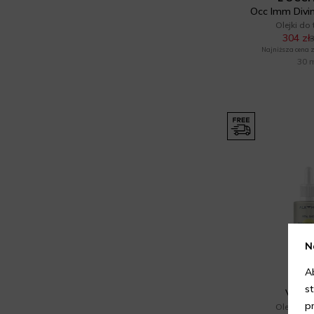
Occ Imm Divin
Olejki do
304 zł
3
Najniższa cena z 
30 
N
A
ALK
s
Vital 
p
Olejki do