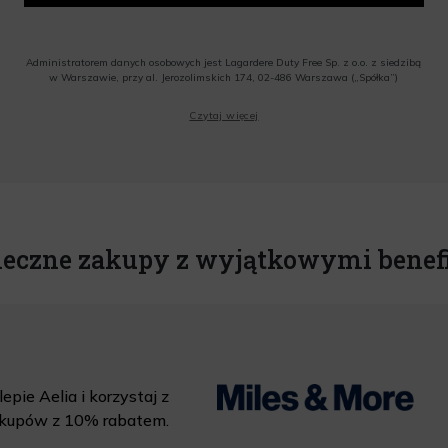
Administratorem danych osobowych jest Lagardere Duty Free Sp. z o.o. z siedzibą
w Warszawie, przy al. Jerozolimskich 174, 02-486 Warszawa („Spółka”)
Wyrażam zgodę na przesyłanie przez Administratora tj. Lagardere Duty Free Sp. z
Czytaj więcej
o.o. informacji handlowych, w tym newslettera, informacji o promocjach i
nowościach na podany przeze mnie adres poczty elektronicznej, zgodnie z ustawą
o świadczeniu usług drogą elektroniczną z dnia 18 lipca 2002 r. (tekst jedn.: Dz.
U. z 2020 r., poz. 344) Wszelkie informacje handlowe są całkowicie bezpłatne.
Powyższa zgoda jest dobrowolna i może zostać wycofana w dowolnym momencie.
Rabat nie łączy się z innymi promocjami. W celu skorzystania z rabatu, należy
wprowadzić kod podczas procesu składania zamówienia.
ieczne zakupy z wyjątkowymi benef
epie Aelia i korzystaj z
kupów z 10% rabatem.