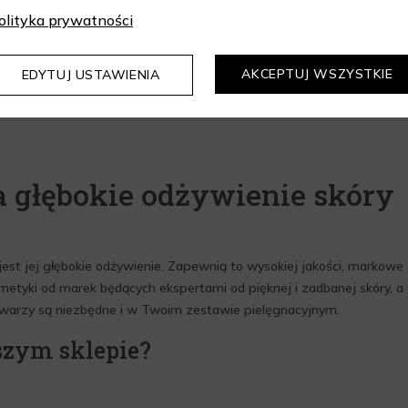
ostępny
Wkrótce dostępny
olityka prywatności
AKCEPTUJ WSZYSTKIE
EDYTUJ USTAWIENIA
a głębokie odżywienie skóry
est jej głębokie odżywienie. Zapewnią to wysokiej jakości, markowe 
metyki od marek będących ekspertami od pięknej i zadbanej skóry, a w 
o twarzy są niezbędne i w Twoim zestawie pielęgnacyjnym.
szym sklepie?