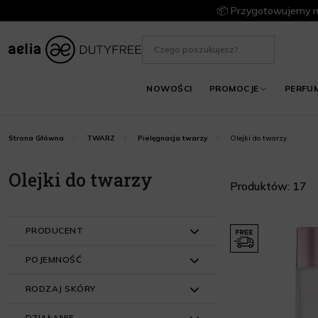
📦 Przygotowujemy m
NOWOŚCI
PROMOCJE
PERFU
Olejki do twarzy
Strona Główna
TWARZ
Pielęgnacja twarzy
Olejki do twarzy
Produktów: 17
PRODUCENT
POJEMNOŚĆ
Alkmie (1)
RODZAJ SKÓRY
Bogdao (1)
do 50 ml (12)
DZIAŁANIE