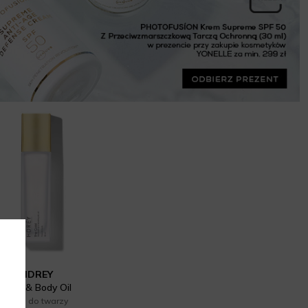
HDREY
Face & Body Oil
Olejki do twarzy