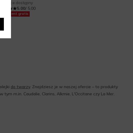
Wkrótce dostępny
5.00
/ 5.00
Prezent gratis
olejki
do twarzy
. Znajdziesz je w naszej ofercie – to produkty
tym m.in. Caudalie, Clarins, Alkmie, L'Occitane czy La Mer.