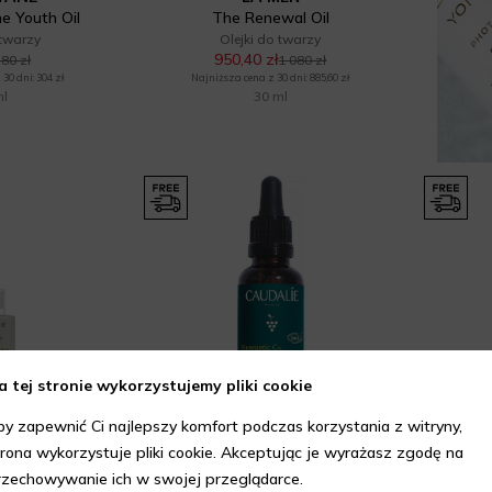
e Youth Oil
The Renewal Oil
 twarzy
Olejki do twarzy
950,40 zł
80 zł
1 080 zł
30 dni: 304 zł
Najniższa cena z 30 dni: 885,60 zł
ml
30 ml
a tej stronie wykorzystujemy pliki cookie
by zapewnić Ci najlepszy komfort podczas korzystania z witryny,
MIE
CAUDALIE
trona wykorzystuje pliki cookie. Akceptując je wyrażasz zgodę na
Shot
Overnight Detox Oil
rzechowywanie ich w swojej przeglądarce.
 twarzy
Olejki do twarzy