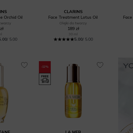
INS
CLARINS
e Orchid Oil
Face Treatment Lotus Oil
Face
 twarzy
Olejki do twarzy
zł
189 zł
ml
30 ml
5.00
/ 5.00
5.00
/ 5.00
-12%
ITANE
LA MER