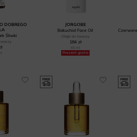
WO DOBREGO
JORGOBE
ŁA
Bakuchiol Face Oil
ek Śliwki
Olejki do twarzy
 twarzy
184 zł
zł
65 ml
Prezent gratis
ml