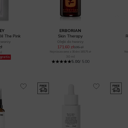
EY
ERBORIAN
il The Pink
Skin Therapy
R
 twarzy
Olejki do twarzy
zł
171,60 zł
195 zł
ml
Najniższa cena z 30 dni: 165,75 zł
Naj
30 ml
gratis
5.00
/ 5.00