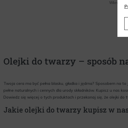
Wkrótce d
P
Olejki do twarzy – sposób n
Twoja cera ma być pełna blasku, gładka i jędrna? Sposobem na to j
pełne naturalnych i cennych dla urody składników. Kupisz u nas kos
Dowiedz się więcej o tych produktach i przekonaj się, że olejki d
Jakie olejki do twarzy kupisz w na