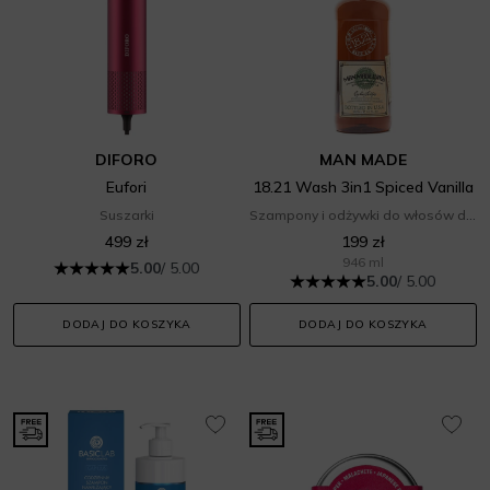
DIFORO
MAN MADE
Eufori
18.21 Wash 3in1 Spiced Vanilla
Suszarki
Szampony i odżywki do włosów dla mężczyzn
499 zł
199 zł
946 ml
5.00
/ 5.00
5.00
/ 5.00
DODAJ DO KOSZYKA
DODAJ DO KOSZYKA