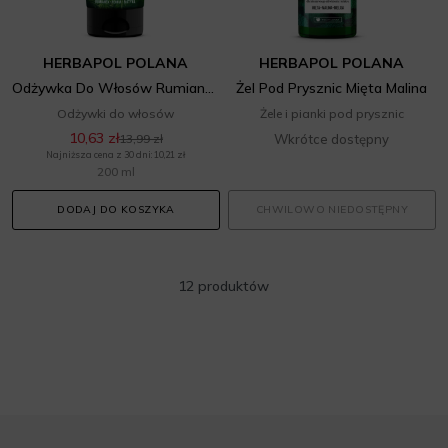
HERBAPOL POLANA
HERBAPOL POLANA
Odżywka Do Włosów Rumianek Peonia
Żel Pod Prysznic Mięta Malina
Odżywki do włosów
Żele i pianki pod prysznic
10,63 zł
13,99 zł
Wkrótce dostępny
Najniższa cena z 30 dni: 10,21 zł
200 ml
DODAJ DO KOSZYKA
CHWILOWO NIEDOSTĘPNY
12 produktów