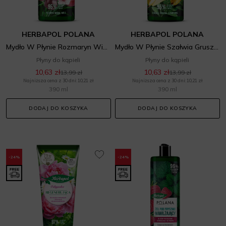
HERBAPOL POLANA
HERBAPOL POLANA
Mydło W Płynie Rozmaryn Wiśnia
Mydło W Płynie Szałwia Gruszka
Płyny do kąpieli
Płyny do kąpieli
10,63 zł
10,63 zł
13,99 zł
13,99 zł
Najniższa cena z 30 dni: 10,21 zł
Najniższa cena z 30 dni: 10,21 zł
390 ml
390 ml
DODAJ DO KOSZYKA
DODAJ DO KOSZYKA
-24%
-24%