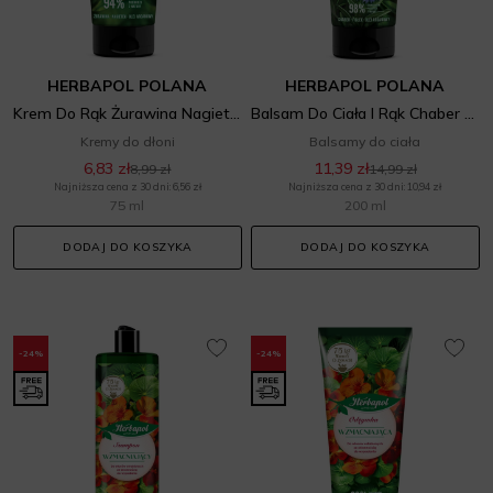
HERBAPOL POLANA
HERBAPOL POLANA
Krem Do Rąk Żurawina Nagietek
Balsam Do Ciała I Rąk Chaber Fiołek
Kremy do dłoni
Balsamy do ciała
6,83 zł
11,39 zł
8,99 zł
14,99 zł
Najniższa cena z 30 dni: 6,56 zł
Najniższa cena z 30 dni: 10,94 zł
75 ml
200 ml
DODAJ DO KOSZYKA
DODAJ DO KOSZYKA
-24%
-24%