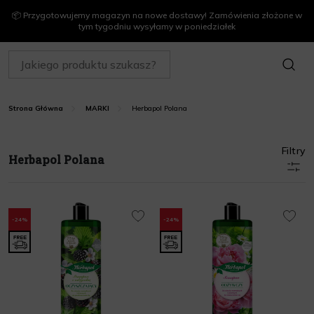
📦 Przygotowujemy magazyn na nowe dostawy! Zamówienia złożone w
tym tygodniu wysyłamy w poniedziałek
SZUKAJ
Herbapol Polana
Strona Główna
MARKI
Filtry
Herbapol Polana
-24%
-24%