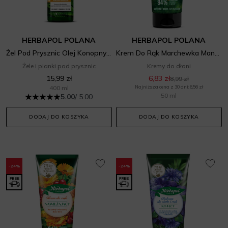
HERBAPOL POLANA
HERBAPOL POLANA
Żel Pod Prysznic Olej Konopny Pomarańcza
Krem Do Rąk Marchewka Mango
Żele i pianki pod prysznic
Kremy do dłoni
15,99 zł
6,83 zł
8,99 zł
400 ml
Najniższa cena z 30 dni: 6,56 zł
50 ml
5.00
/ 5.00
DODAJ DO KOSZYKA
DODAJ DO KOSZYKA
-24%
-24%