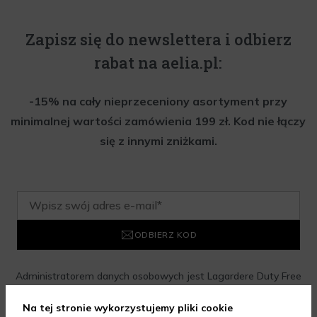
Zapisz się do newslettera i odbierz
rabat na aelia.pl:
-15% na cały nieprzeceniony asortyment przy
minimalnej wartości zamówienia 199 zł. Kod nie łączy
się z innymi zniżkami.
ODBIERZ KOD
Administratorem danych osobowych jest Lagardere Duty Free
Sp. z o.o. z siedzibą w Warszawie, przy al. Jerozolimskich 174,
Na tej stronie wykorzystujemy pliki cookie
02-486 Warszawa („Spółka”)