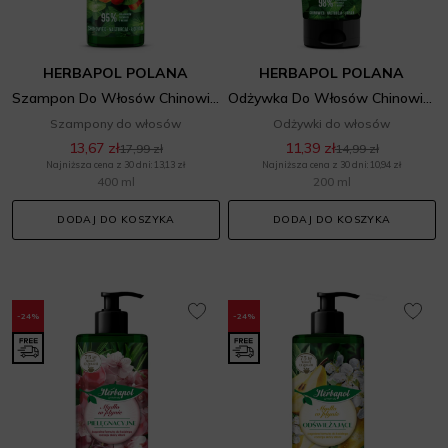
HERBAPOL POLANA
HERBAPOL POLANA
Szampon Do Włosów Chinowiec Nasturcja
Odżywka Do Włosów Chinowiec Nasturcja
Szampony do włosów
Odżywki do włosów
13,67 zł
11,39 zł
17,99 zł
14,99 zł
Najniższa cena z 30 dni: 13,13 zł
Najniższa cena z 30 dni: 10,94 zł
400 ml
200 ml
DODAJ DO KOSZYKA
DODAJ DO KOSZYKA
-24%
-24%