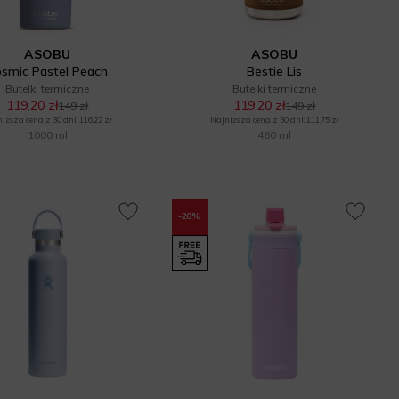
ASOBU
ASOBU
smic Pastel Peach
Bestie Lis
Butelki termiczne
Butelki termiczne
119,20 zł
119,20 zł
149 zł
149 zł
iższa cena z 30 dni: 116,22 zł
Najniższa cena z 30 dni: 111,75 zł
1000 ml
460 ml
-20%