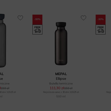
-30%
-30%
AL
MEPAL
pse
Ellipse
rmiczne
Butelki termiczne
ł
111,30 zł
159 zł
159 zł
 dni: 119,25 zł
Najniższa cena z 30 dni: 119,25 zł
Najn
ml
500 ml