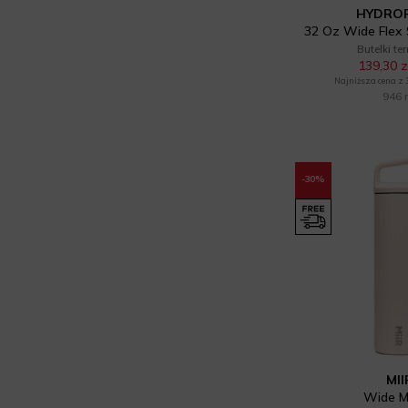
HYDRO
32 Oz Wide Flex
Butelki te
139,30 z
Najniższa cena z 30
946 
-30%
MII
Wide M