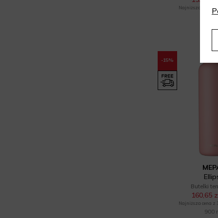
Najniższa cena z 30
P
1000
-15%
MEP
Elli
Butelki te
160,65 z
Najniższa cena z 30
900 