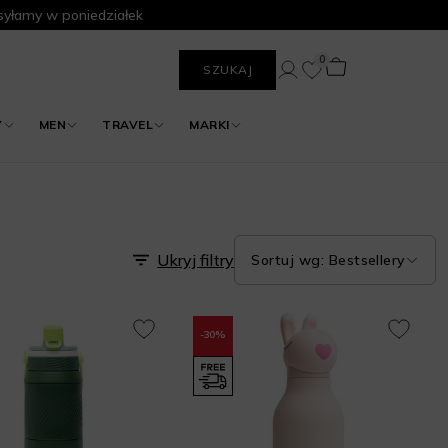
yłamy w poniedziałek
0
SZUKAJ
Y
MEN
TRAVEL
MARKI
Ukryj filtry
Sortuj wg: Bestsellery
-30%