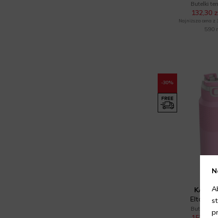
Butelki te
132,30 z
Najniższa cena z 30
590 
-30%
N
A
KAMB
Elton In
s
Butelki te
p
153,30 z