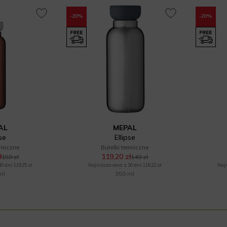
-20%
-20%
AL
MEPAL
pse
Ellipse
rmiczne
Butelki termiczne
ł
119,20 zł
159 zł
149 zł
 dni: 119,25 zł
Najniższa cena z 30 dni: 116,22 zł
Najn
ml
350 ml