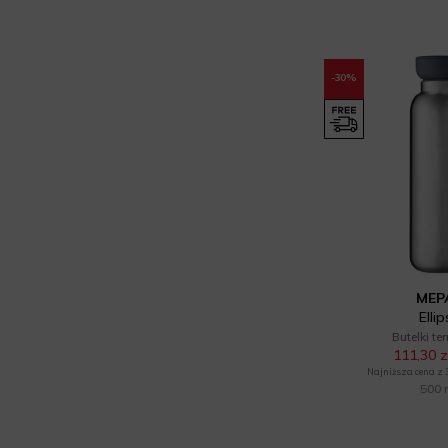
-30%
MEP
Elli
Butelki te
111,30 z
Najniższa cena z 30
500 