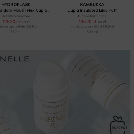
HYDROFLASK
KAMBUKKA
24 Oz Standard Mouth Flex Cap Surf
Dupla Insulated Lilac Puff
Butelki termiczne
Butelki termiczne
125,30 zł
135,20 zł
179 zł
169 zł
iższa cena z 30 dni: 125,30 zł
Najniższa cena z 30 dni: 135,20 zł
710 ml
600 ml