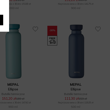
iższa cena z 30 dni: 153,30 zł
Najniższa cena z 30 dni: 141,75 zł
1000 ml
900 ml
-30%
MEPAL
MEPAL
Ellipse
Ellipse
Butelki termiczne
Butelki termiczne
151,20 zł
111,30 zł
189 zł
159 zł
iższa cena z 30 dni: 147,42 zł
Najniższa cena z 30 dni: 119,25 zł
900 ml
500 ml