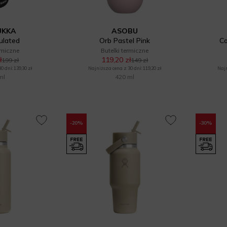
UKKA
ASOBU
sulated
Orb Pastel Pink
Co
rmiczne
Butelki termiczne
ł
119,20 zł
199 zł
149 zł
 dni: 139,30 zł
Najniższa cena z 30 dni: 119,20 zł
Najn
ml
420 ml
-20%
-30%