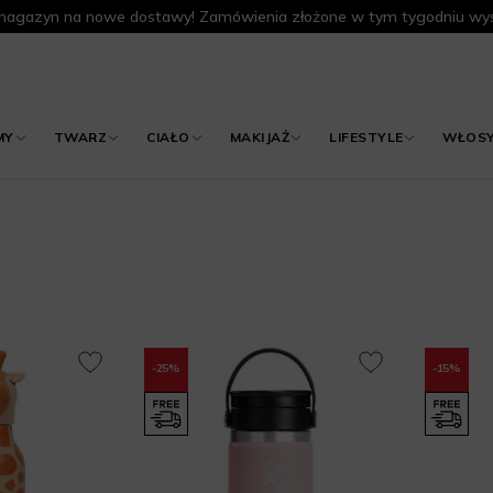
agazyn na nowe dostawy! Zamówienia złożone w tym tygodniu wys
MY
TWARZ
CIAŁO
MAKIJAŻ
LIFESTYLE
WŁOS
-25%
-15%