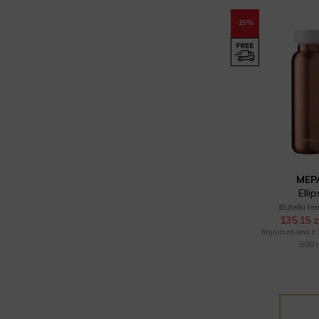
-15%
MEP
Elli
Butelki te
135,15 z
Najniższa cena z 30
500 