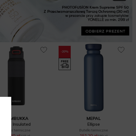
-20%
KAMBUKKA
MEPAL
Elton Insulated
Ellipse
Butelki termiczne
Butelki termiczne
153,30 zł
151,20 zł
219 zł
189 zł