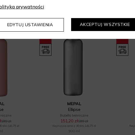
 dni: 164,25 zł
Najniższa cena z 30 dni: 132,30 zł
Najn
olityka prywatności
 ml
600 ml
AKCEPTUJ WSZYSTKIE
EDYTUJ USTAWIENIA
-20%
-20%
AL
MEPAL
pse
Ellipse
rmiczne
Butelki termiczne
ł
151,20 zł
189 zł
189 zł
 dni: 141,75 zł
Najniższa cena z 30 dni: 141,75 zł
Najn
ml
900 ml