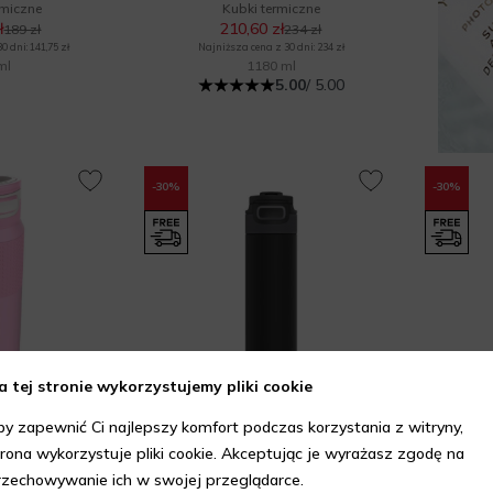
rmiczne
Kubki termiczne
ł
210,60 zł
189 zł
234 zł
 dni: 141,75 zł
Najniższa cena z 30 dni: 234 zł
ml
1180 ml
5.00
/ 5.00
-30%
-30%
a tej stronie wykorzystujemy pliki cookie
by zapewnić Ci najlepszy komfort podczas korzystania z witryny,
UKKA
KAMBUKKA
sulated
Elton Insulated
trona wykorzystuje pliki cookie. Akceptując je wyrażasz zgodę na
rmiczne
Butelki termiczne
rzechowywanie ich w swojej przeglądarce.
ł
132,30 zł
219 zł
189 zł