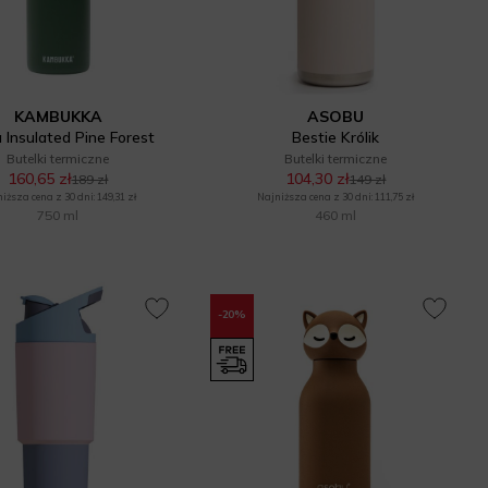
KAMBUKKA
ASOBU
 Insulated Pine Forest
Bestie Królik
Butelki termiczne
Butelki termiczne
160,65 zł
104,30 zł
189 zł
149 zł
iższa cena z 30 dni: 149,31 zł
Najniższa cena z 30 dni: 111,75 zł
750 ml
460 ml
-20%