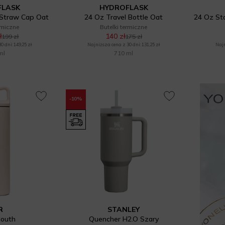
FLASK
HYDROFLASK
 Straw Cap Oat
24 Oz Travel Bottle Oat
rmiczne
Butelki termiczne
ł
140 zł
199 zł
175 zł
 dni: 149,25 zł
Najniższa cena z 30 dni: 131,25 zł
Najn
ml
710 ml
-10%
R
STANLEY
outh
Quencher H2.O Szary