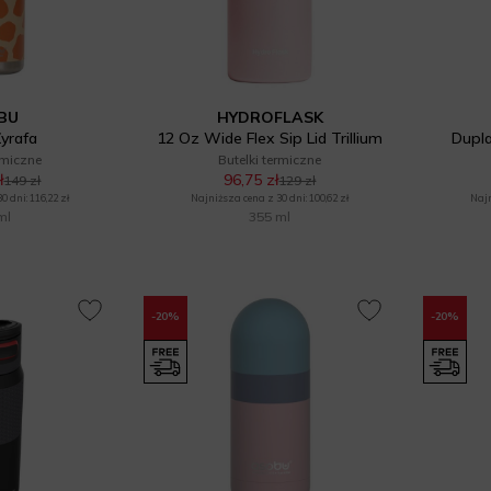
BU
HYDROFLASK
Żyrafa
12 Oz Wide Flex Sip Lid Trillium
Dupla
rmiczne
Butelki termiczne
ł
96,75 zł
149 zł
129 zł
 dni: 116,22 zł
Najniższa cena z 30 dni: 100,62 zł
Najn
ml
355 ml
-20%
-20%