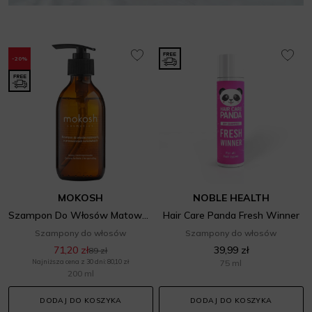
-20%
MOKOSH
NOBLE HEALTH
Szampon Do Włosów Matowych, O Przesuszonych Końcówkach - Zielona Herbata Z Bergamotką
Hair Care Panda Fresh Winner
Szampony do włosów
Szampony do włosów
71,20 zł
39,99 zł
89 zł
Najniższa cena z 30 dni: 80,10 zł
75 ml
200 ml
DODAJ DO KOSZYKA
DODAJ DO KOSZYKA