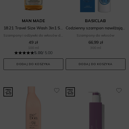
MAN MADE
BASICLAB
18.21 Travel Size Wash 3in1 Sweet Tobacco
Codzienny szampon nawilżający
Szampony i odżywki do włosów dla mężczyzn
Szampony do włosów
49 zł
66,99 zł
100 ml
300 ml
5.00
/ 5.00
DODAJ DO KOSZYKA
DODAJ DO KOSZYKA