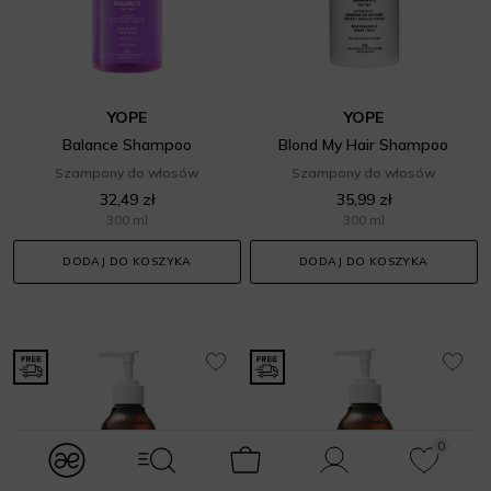
YOPE
YOPE
Balance Shampoo
Blond My Hair Shampoo
Szampony do włosów
Szampony do włosów
32,49 zł
35,99 zł
300 ml
300 ml
DODAJ DO KOSZYKA
DODAJ DO KOSZYKA
0
modules.Navbar.menuLabels.logo
modules.Navbar.menuLabels.menuWithSearch
Koszyk
Konto
Ulubione