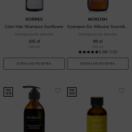
KORRES
MOKOSH
Color Hair Shampoo Sunflower
Szampon Do Włosów Szorstkich, Łamliwych I Puszących Się - Czereśnia Z Bursztynem
Szampony do włosów
Szampony do włosów
105 zł
89 zł
250 ml
200 ml
5.00
/ 5.00
DODAJ DO KOSZYKA
DODAJ DO KOSZYKA