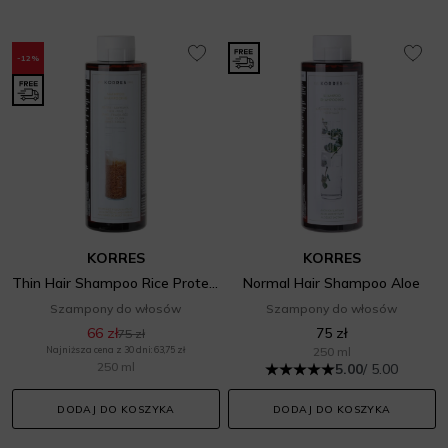
-12%
KORRES
KORRES
Thin Hair Shampoo Rice Proteins wzmacniający
Normal Hair Shampoo Aloe
Szampony do włosów
Szampony do włosów
66 zł
75 zł
75 zł
Najniższa cena z 30 dni: 63,75 zł
250 ml
250 ml
5.00
/ 5.00
DODAJ DO KOSZYKA
DODAJ DO KOSZYKA