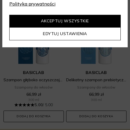
Polityka prywatności
AKCEPTUJ WSZYSTKIE
EDYTUJ USTAWIENIA
BASICLAB
BASICLAB
Szampon głęboko oczyszczający
Delikatny szampon prebiotyczny
Szampony do włosów
Szampony do włosów
66,99 zł
66,99 zł
300 ml
300 ml
5.00
/ 5.00
DODAJ DO KOSZYKA
DODAJ DO KOSZYKA