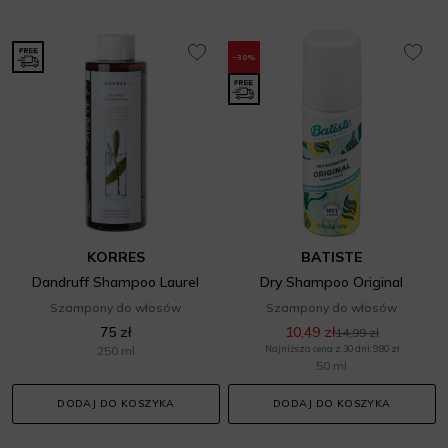
-30%
KORRES
BATISTE
Dandruff Shampoo Laurel
Dry Shampoo Original
Szampony do włosów
Szampony do włosów
75 zł
10,49 zł
14,99 zł
250 ml
Najniższa cena z 30 dni: 9,80 zł
50 ml
DODAJ DO KOSZYKA
DODAJ DO KOSZYKA