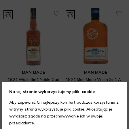
MAN MADE
MAN MADE
18.21 Wash 3in1 Noble Oud
18.21 Man Made Wash 3in1 Absolute Mahogany
Żele i pianki pod prysznic
Szampony i odżywki do włosów dla mężczyzn
Na tej stronie wykorzystujemy pliki cookie
199 zł
119 zł
946 ml
(dostępne 2 pojemności)
532 ml
(dostępne 2 pojemności)
Aby zapewnić Ci najlepszy komfort podczas korzystania z
4.00
/ 5.00
witryny, strona wykorzystuje pliki cookie. Akceptując je
wyrażasz zgodę na przechowywanie ich w swojej
WYBIERZ WARIANT
WYBIERZ WARIANT
przeglądarce.