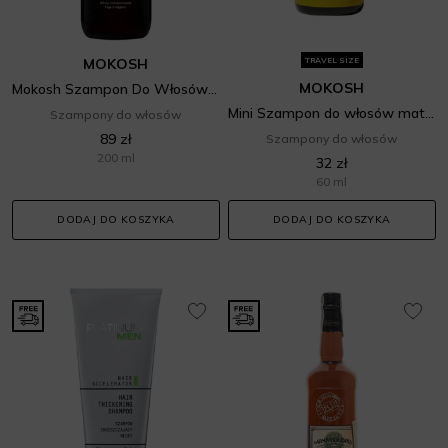
MOKOSH
TRAVEL SIZE
MOKOSH
Mokosh Szampon Do Włosów Cienkich, Przetłuszczających Się I Pozbawionych Objętości - Figa
Mini Szampon do włosów matowych Zielona herbata z bergamotką
Szampony do włosów
89 zł
Szampony do włosów
200 ml
32 zł
60 ml
DODAJ DO KOSZYKA
DODAJ DO KOSZYKA