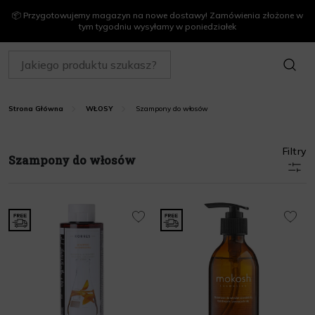
📦 Przygotowujemy magazyn na nowe dostawy! Zamówienia złożone w
tym tygodniu wysyłamy w poniedziałek
SZUKAJ
Szampony do włosów
Strona Główna
WŁOSY
Filtry
Szampony do włosów