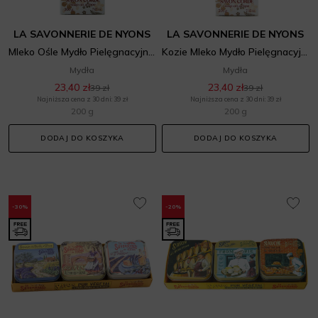
LA SAVONNERIE DE NYONS
LA SAVONNERIE DE NYONS
Mleko Ośle Mydło Pielęgnacyjne Na Sznurku
Kozie Mleko Mydło Pielęgnacyjne Na Sznurku
Mydła
Mydła
23,40 zł
23,40 zł
39 zł
39 zł
Najniższa cena z 30 dni: 39 zł
Najniższa cena z 30 dni: 39 zł
200 g
200 g
DODAJ DO KOSZYKA
DODAJ DO KOSZYKA
-30%
-20%