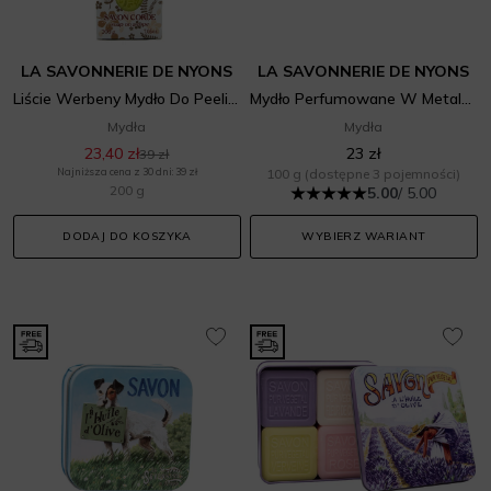
LA SAVONNERIE DE NYONS
LA SAVONNERIE DE NYONS
Liście Werbeny Mydło Do Peelingu Na Sznurku
Mydło Perfumowane W Metalowej Puszce Metiers Kwiat Bawełny
Mydła
Mydła
23,40 zł
23 zł
39 zł
Najniższa cena z 30 dni: 39 zł
100 g
(dostępne 3 pojemności)
200 g
5.00
/ 5.00
DODAJ DO KOSZYKA
WYBIERZ WARIANT