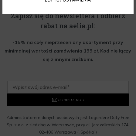
Zapisz się do newslettera i odbierz
rabat na aelia.pl:
-15% na cały nieprzeceniony asortyment przy
minimalnej wartości zamówienia 199 zł. Kod nie łączy
się z innymi zniżkami.
ODBIERZ KOD
Administratorem danych osobowych jest Lagardere Duty Free
Sp. z o.o. z siedzibą w Warszawie, przy al. Jerozolimskich 174,
02-486 Warszawa („Spółka”)