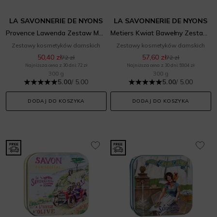
LA SAVONNERIE DE NYONS
LA SAVONNERIE DE NYONS
Provence Lawenda Zestaw Mydeł
Metiers Kwiat Bawełny Zestaw Mydeł
Zestawy kosmetyków damskich
Zestawy kosmetyków damskich
50,40 zł
57,60 zł
72 zł
72 zł
Najniższa cena z 30 dni: 72 zł
Najniższa cena z 30 dni: 59,04 zł
300 g
300 g
5.00
/ 5.00
5.00
/ 5.00
DODAJ DO KOSZYKA
DODAJ DO KOSZYKA