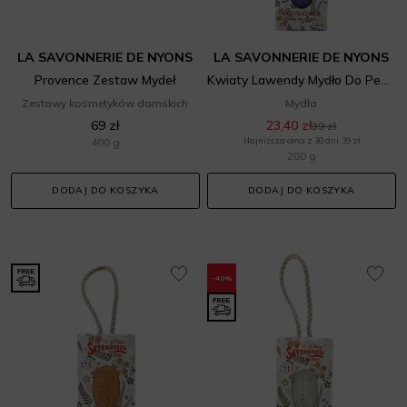
LA SAVONNERIE DE NYONS
LA SAVONNERIE DE NYONS
Provence Zestaw Mydeł
Kwiaty Lawendy Mydło Do Peelingu Na Sznurku
Zestawy kosmetyków damskich
Mydła
69 zł
23,40 zł
39 zł
400 g
Najniższa cena z 30 dni: 39 zł
200 g
DODAJ DO KOSZYKA
DODAJ DO KOSZYKA
-40%