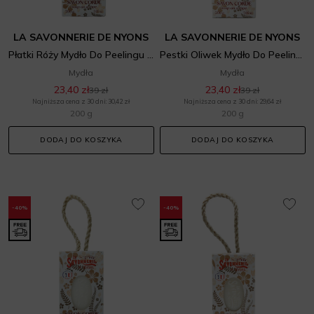
LA SAVONNERIE DE NYONS
LA SAVONNERIE DE NYONS
Płatki Róży Mydło Do Peelingu Na Sznurku
Pestki Oliwek Mydło Do Peelingu Na Sznurku
Mydła
Mydła
23,40 zł
23,40 zł
39 zł
39 zł
Najniższa cena z 30 dni: 30,42 zł
Najniższa cena z 30 dni: 29,64 zł
200 g
200 g
DODAJ DO KOSZYKA
DODAJ DO KOSZYKA
-40%
-40%