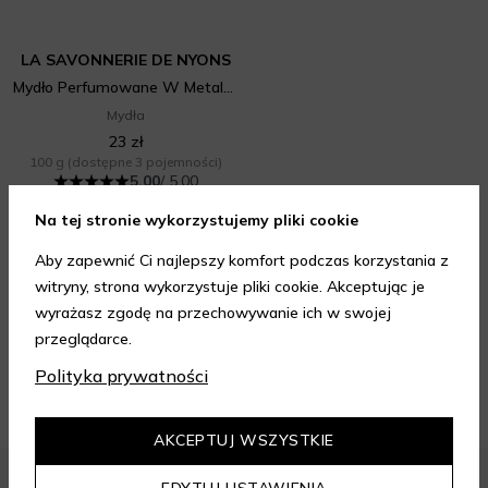
LA SAVONNERIE DE NYONS
Mydło Perfumowane W Metalowej Puszce Provence 2 Lawenda
Mydła
23 zł
100 g
(dostępne 3 pojemności)
5.00
/ 5.00
Na tej stronie wykorzystujemy pliki cookie
WYBIERZ WARIANT
Aby zapewnić Ci najlepszy komfort podczas korzystania z
witryny, strona wykorzystuje pliki cookie. Akceptując je
17 produktów
wyrażasz zgodę na przechowywanie ich w swojej
przeglądarce.
Polityka prywatności
AKCEPTUJ WSZYSTKIE
EDYTUJ USTAWIENIA