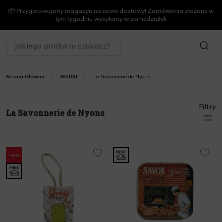
📦 Przygotowujemy magazyn na nowe dostawy! Zamówienia złożone w
tym tygodniu wysyłamy w poniedziałek
SZUKAJ
La Savonnerie de Nyons
Strona Główna
MARKI
Filtry
La Savonnerie de Nyons
-40%