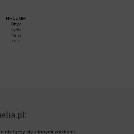
HHUUMM
Onyx
Mydła
49 zł
110 g
elia.pl:
nie łączy się z innymi zniżkami.