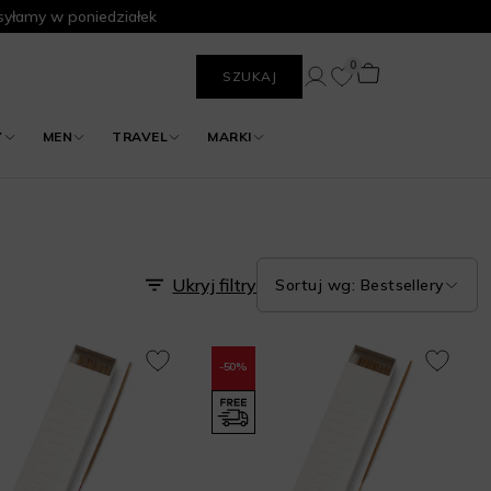
yłamy w poniedziałek
0
SZUKAJ
Y
MEN
TRAVEL
MARKI
Ukryj filtry
Sortuj wg: Bestsellery
-50%