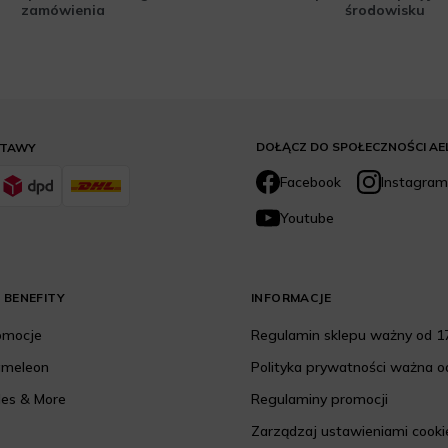
zamówienia
środowisku
DOŁĄCZ DO SPOŁECZNOŚCI AE
STAWY
Facebook
Instagram
Youtube
 BENEFITY
INFORMACJE
romocje
Regulamin sklepu ważny od 17
ameleon
Polityka prywatności ważna od
les & More
Regulaminy promocji
Zarządzaj ustawieniami cooki