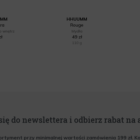
UMM
HHUUMM
ra
Rouge
o wnętrz
Mydła
zł
49 zł
110 g
się do newslettera i odbierz rabat na a
rtyment przy minimalnej wartości zamówienia 199 zł. Kod 