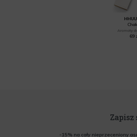
HHU
Chak
Aromaty d
69 
Zapisz 
-15% na cały nieprzeceniony aso