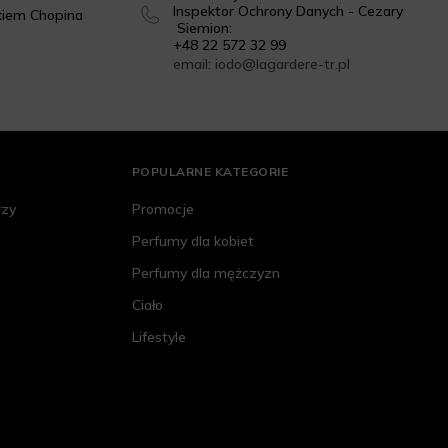
Inspektor Ochrony Danych - Cezary
kiem Chopina
Siemion:
+48 22 572 32 99
email: iodo@lagardere-tr.pl
POPULARNE KATEGORIE
rzy
Promocje
Perfumy dla kobiet
Perfumy dla mężczyzn
Ciało
Lifestyle