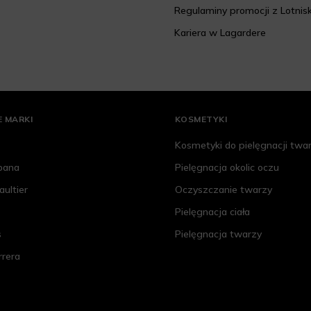
Regulaminy promocji z Lotnis
Kariera w Lagardere
 MARKI
KOSMETYKI
Kosmetyki do pielęgnacji twa
bana
Pielęgnacja okolic oczu
aultier
Oczyszczanie twarzy
Pielęgnacja ciała
s
Pielęgnacja twarzy
rrera