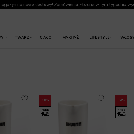
agazyn na nowe dostawy! Zamówienia złożone w tym tygodniu wys
MY
TWARZ
CIAŁO
MAKIJAŻ
LIFESTYLE
WŁOS
-50%
-50%