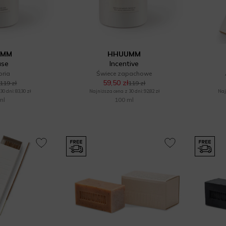
UMM
HHUUMM
ase
Incentive
oria
Świece zapachowe
59,50 zł
119 zł
119 zł
0 dni: 83,30 zł
Najniższa cena z 30 dni: 92,82 zł
Naj
ml
100 ml