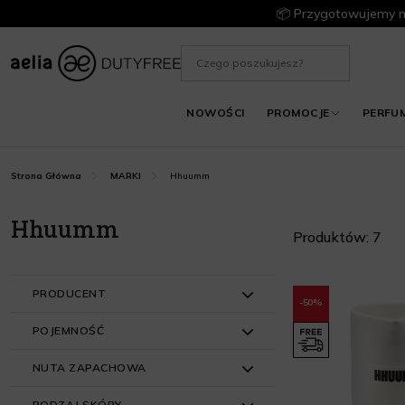
📦 Przygotowujemy m
NOWOŚCI
PROMOCJE
PERFU
Hhuumm
Strona Główna
MARKI
Hhuumm
Produktów: 7
PRODUCENT
-50%
POJEMNOŚĆ
HHUUMM (7)
NUTA ZAPACHOWA
51 ml - 100 ml (2)
RODZAJ SKÓRY