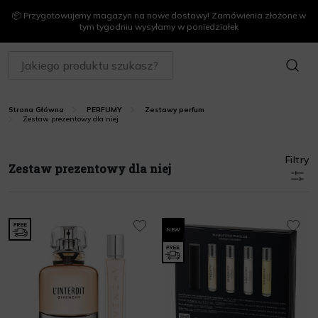
📦 Przygotowujemy magazyn na nowe dostawy! Zamówienia złożone w
tym tygodniu wysyłamy w poniedziałek
SZUKAJ
Strona Główna
PERFUMY
Zestawy perfum
Zestaw prezentowy dla niej
Filtry
Zestaw prezentowy dla niej
NEW