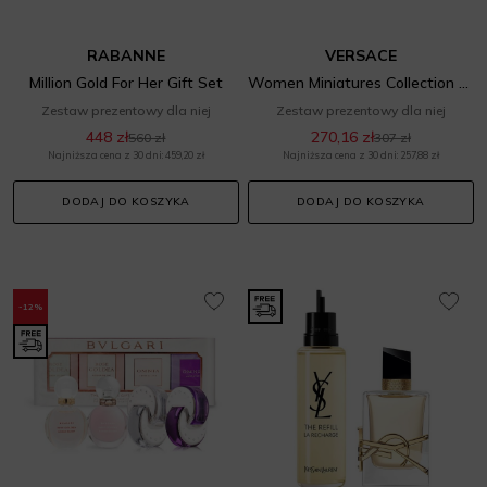
RABANNE
VERSACE
Million Gold For Her Gift Set
Women Miniatures Collection Set
Zestaw prezentowy dla niej
Zestaw prezentowy dla niej
448 zł
270,16 zł
560 zł
307 zł
Najniższa cena z 30 dni: 459,20 zł
Najniższa cena z 30 dni: 257,88 zł
DODAJ DO KOSZYKA
DODAJ DO KOSZYKA
-12%