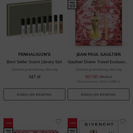
PENHALIGON'S
JEAN PAUL GAULTIER
Best Seller Scent Library Set
Gaultier Divine Travel Exclusive Set
Zestaw prezentowy dla niej
Zestaw prezentowy dla niej
147 zł
567,60 zł
645 zł
Najniższa cena z 30 dni: 528,90 zł
DODAJ DO KOSZYKA
DODAJ DO KOSZYKA
-12%
-20%