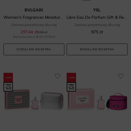
BVLGARI
YSL
Women's Fragrances Miniatures Gift Set
Libre Eau De Parfum Gift & Refill Set
Zestaw prezentowy dla niej
Zestaw prezentowy dla niej
297,44 zł
875 zł
338 zł
Najniższa cena z 30 dni: 277,16 zł
DODAJ DO KOSZYKA
DODAJ DO KOSZYKA
-12%
-10%