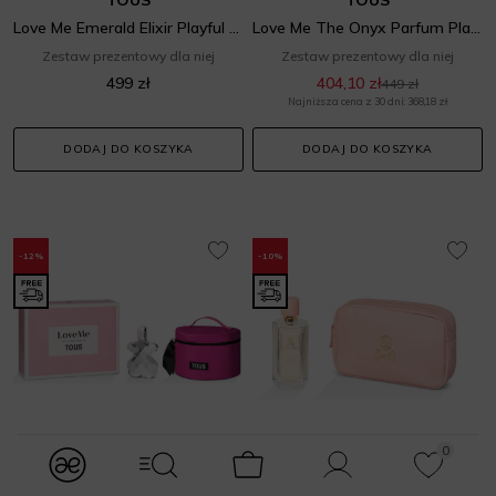
Love Me Emerald Elixir Playful Set
Love Me The Onyx Parfum Playful Set
Zestaw prezentowy dla niej
Zestaw prezentowy dla niej
499 zł
404,10 zł
449 zł
Najniższa cena z 30 dni: 368,18 zł
DODAJ DO KOSZYKA
DODAJ DO KOSZYKA
-12%
-10%
0
modules.Navbar.menuLabels.logo
modules.Navbar.menuLabels.menuWithSearch
Koszyk
Konto
Ulubione
TOUS
SCALPERS