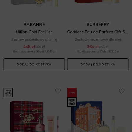
RABANNE
BURBERRY
Million Gold For Her
Goddess Eau de Parfum Gift Set
Zestaw prezentowy dla niej
Zestaw prezentowy dla niej
448 zł
364 zł
560 zł
455 zł
Najniższa cena z 30 dni: 436,80 zł
Najniższa cena z 30 dni: 373,10 zł
DODAJ DO KOSZYKA
DODAJ DO KOSZYKA
-20%