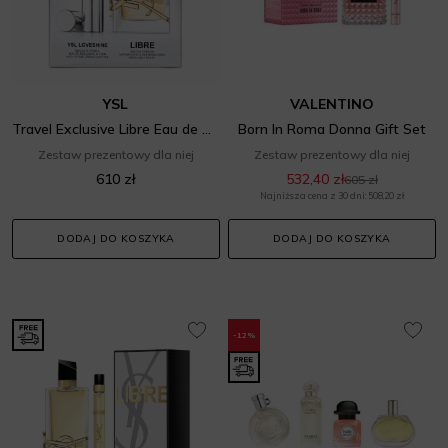
YSL
VALENTINO
Travel Exclusive Libre Eau de Parfum & Love Shine Lipstick Set
Born In Roma Donna Gift Set
Zestaw prezentowy dla niej
Zestaw prezentowy dla niej
610 zł
532,40 zł
605 zł
Najniższa cena z 30 dni: 508,20 zł
DODAJ DO KOSZYKA
DODAJ DO KOSZYKA
-12%