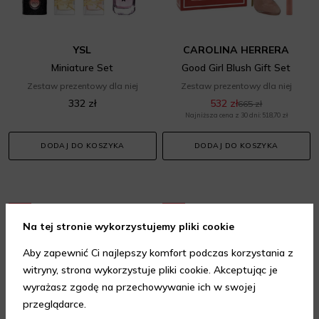
YSL
CAROLINA HERRERA
Miniature Set
Good Girl Blush Gift Set
Zestaw prezentowy dla niej
Zestaw prezentowy dla niej
332 zł
532 zł
665 zł
Najniższa cena z 30 dni: 518,70 zł
DODAJ DO KOSZYKA
DODAJ DO KOSZYKA
-20%
-10%
Na tej stronie wykorzystujemy pliki cookie
Aby zapewnić Ci najlepszy komfort podczas korzystania z
witryny, strona wykorzystuje pliki cookie. Akceptując je
wyrażasz zgodę na przechowywanie ich w swojej
przeglądarce.