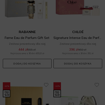
RABANNE
CHLOÉ
Fame Eau de Parfum Gift Set
Signature Intense Eau de Parfum Gift Set
Zestaw prezentowy dla niej
Zestaw prezentowy dla niej
444 zł
396 zł
555 zł
450 zł
Najniższa cena z 30 dni: 455,10 zł
Najniższa cena z 30 dni: 351 zł
DODAJ DO KOSZYKA
DODAJ DO KOSZYKA
-12%
-12%