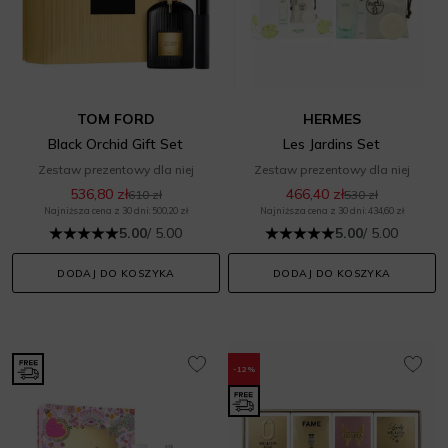
TOM FORD
HERMES
Black Orchid Gift Set
Les Jardins Set
Zestaw prezentowy dla niej
Zestaw prezentowy dla niej
536,80 zł
466,40 zł
610 zł
530 zł
Najniższa cena z 30 dni: 500,20 zł
Najniższa cena z 30 dni: 434,60 zł
5.00
/ 5.00
5.00
/ 5.00
DODAJ DO KOSZYKA
DODAJ DO KOSZYKA
-12%