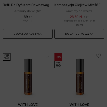
Refill Do Dyfuzora Równowaga Energia Ziemi
Kompozycja Olejków Miłość Energia Wody
Aromaty do wnętrz
Aromaty do wnętrz
39 zł
23,80 zł
34 zł
200 ml
Najniższa cena z 30 dni: 34 zł
10 ml
DODAJ DO KOSZYKA
DODAJ DO KOSZYKA
-30%
WITH LOVE
WITH LOVE