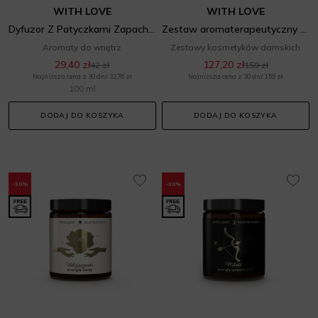
WITH LOVE
WITH LOVE
Dyfuzor Z Patyczkami Zapachowymi Dobry Sen Energia Przestrzeni
Zestaw aromaterapeutyczny dla zodiakalnego Lwa
Aromaty do wnętrz
Zestawy kosmetyków damskich
29,40 zł
127,20 zł
42 zł
159 zł
Najniższa cena z 30 dni: 32,76 zł
Najniższa cena z 30 dni: 159 zł
100 ml
DODAJ DO KOSZYKA
DODAJ DO KOSZYKA
-30%
-30%