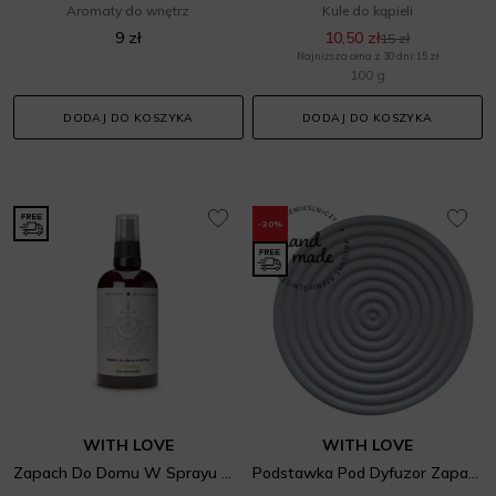
Aromaty do wnętrz
Kule do kąpieli
9 zł
10,50 zł
15 zł
Najniższa cena z 30 dni: 15 zł
100 g
DODAJ DO KOSZYKA
DODAJ DO KOSZYKA
-30%
WITH LOVE
WITH LOVE
Zapach Do Domu W Sprayu Ochrona Energia Wody
Podstawka Pod Dyfuzor Zapachowy