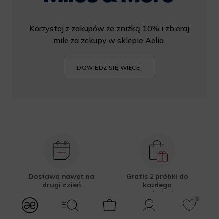
Korzystaj z zakupów ze zniżką 10% i zbieraj
mile za zakupy w sklepie Aelia.
DOWIEDZ SIĘ WIĘCEJ
Dostawa nawet na
Gratis 2 próbki do
drugi dzień
każdego
zamówienia
0
modules.Navbar.menuLabels.logo
modules.Navbar.menuLabels.menuWithSearch
Koszyk
Konto
Ulubione