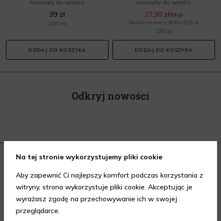
Aromaty do wnętrz
Aromaty do wnętrz
39 zł
27,30 zł
39 zł
100 ml
Najniższa cena z 30 dni: 29,25 zł
190 g
DODAJ DO KOSZYKA
DODAJ DO KOSZYKA
Odkryj nowości
Na tej stronie wykorzystujemy pliki cookie
-30%
Aby zapewnić Ci najlepszy komfort podczas korzystania z
witryny, strona wykorzystuje pliki cookie. Akceptując je
wyrażasz zgodę na przechowywanie ich w swojej
przeglądarce.