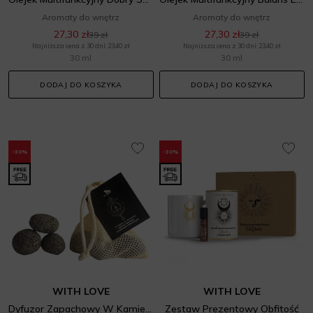
Aromaty do wnętrz
Aromaty do wnętrz
27,30 zł
27,30 zł
39 zł
39 zł
Najniższa cena z 30 dni: 23,40 zł
Najniższa cena z 30 dni: 23,40 zł
30 ml
30 ml
DODAJ DO KOSZYKA
DODAJ DO KOSZYKA
-30%
-30%
WITH LOVE
WITH LOVE
Dyfuzor Zapachowy W Kamieniach Wulkanicznych
Zestaw Prezentowy Obfitość