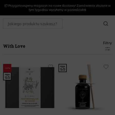
📦 Przygotowujemy magazyn na nowe dostawy! Zamówienia złożone w
tym tygodniu wysyłamy w poniedziałek
SZUKAJ
With Love
Strona Główna
MARKI
Filtry
With Love
-12%