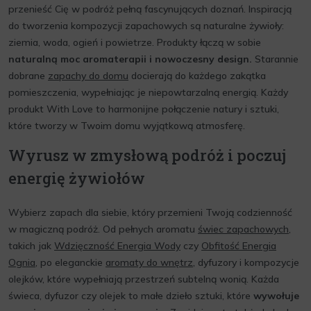
przenieść Cię w podróż pełną fascynujących doznań. Inspiracją
do tworzenia kompozycji zapachowych są naturalne żywioły:
ziemia, woda, ogień i powietrze. Produkty łączą w sobie
naturalną moc aromaterapii i nowoczesny design.
Starannie
dobrane
zapachy do domu
docierają do każdego zakątka
pomieszczenia, wypełniając je niepowtarzalną energią. Każdy
produkt With Love to harmonijne połączenie natury i sztuki,
które tworzy w Twoim domu wyjątkową atmosferę.
Wyrusz w zmysłową podróż i poczuj
energię żywiołów
Wybierz zapach dla siebie, który przemieni Twoją codzienność
w magiczną podróż. Od pełnych aromatu
świec zapachowych
,
takich jak
Wdzięczność Energia Wody
czy
Obfitość Energia
Ognia
, po eleganckie
aromaty do wnętrz
, dyfuzory i kompozycje
olejków, które wypełniają przestrzeń subtelną wonią. Każda
świeca, dyfuzor czy olejek to małe dzieło sztuki, które
wywołuje