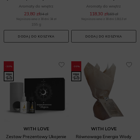
Aromaty do wnętrz
Aromaty do wnętrz
23,80 zł
118,30 zł
34 zł
169 zł
Najniższa cena z 30 dni: 34 zł
Najniższa cena z 30 dni: 130,13 zł
155 g
DODAJ DO KOSZYKA
DODAJ DO KOSZYKA
-30%
-30%
WITH LOVE
WITH LOVE
Zestaw Prezentowy Ukojenie
Równowaga Energia Wody