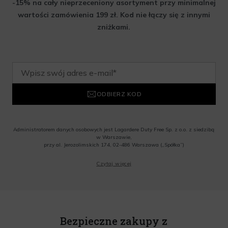
-15% na cały nieprzeceniony asortyment przy minimalnej
wartości zamówienia 199 zł. Kod nie łączy się z innymi
zniżkami.
ODBIERZ KOD
Administratorem danych osobowych jest Lagardere Duty Free Sp. z o.o. z siedzibą
w Warszawie,
przy al. Jerozolimskich 174, 02-486 Warszawa („Spółka”)
Wyrażam zgodę na przesyłanie przez Administratora tj. Lagardere Duty Free Sp. z
Czytaj więcej
o.o. informacji handlowych, w tym newslettera, informacji o promocjach i
nowościach na podany przeze mnie adres poczty elektronicznej, zgodnie z ustawą
o świadczeniu usług drogą elektroniczną z dnia 18 lipca 2002 r. (tekst jedn.: Dz.
U. z 2020 r., poz. 344) Wszelkie informacje handlowe są całkowicie bezpłatne.
Powyższa zgoda jest dobrowolna i może zostać wycofana w dowolnym momencie.
Rabat nie łączy się z innymi promocjami. W celu skorzystania z rabatu, należy
wprowadzić kod podczas procesu składania zamówienia.
Bezpieczne zakupy z