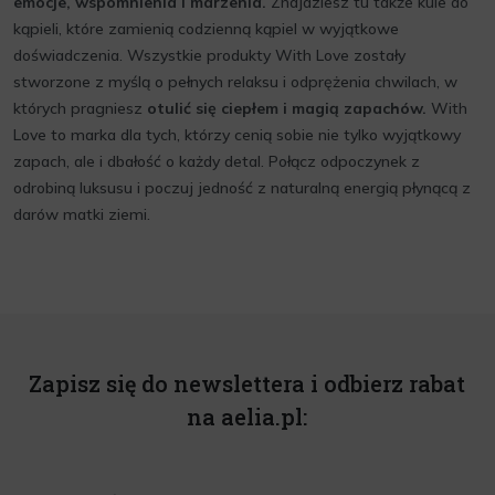
emocje, wspomnienia i marzenia.
Znajdziesz tu także kule do
kąpieli, które zamienią codzienną kąpiel w wyjątkowe
doświadczenia. Wszystkie produkty With Love zostały
stworzone z myślą o pełnych relaksu i odprężenia chwilach, w
których pragniesz
otulić się ciepłem i magią zapachów.
With
Love to marka dla tych, którzy cenią sobie nie tylko wyjątkowy
zapach, ale i dbałość o każdy detal. Połącz odpoczynek z
odrobiną luksusu i poczuj jedność z naturalną energią płynącą z
darów matki ziemi.
Zapisz się do newslettera i odbierz rabat
na aelia.pl: