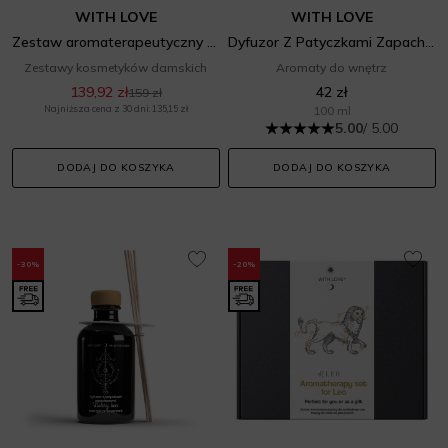
WITH LOVE
WITH LOVE
Zestaw aromaterapeutyczny dla zodiakalnych Bliźniąt
Dyfuzor Z Patyczkami Zapachowymi Równowaga Energia Ziemi
Zestawy kosmetyków damskich
Aromaty do wnętrz
139,92 zł
42 zł
159 zł
Najniższa cena z 30 dni: 135,15 zł
100 ml
5.00
/ 5.00
DODAJ DO KOSZYKA
DODAJ DO KOSZYKA
-30%
-20%