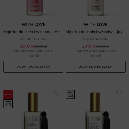
WITH LOVE
WITH LOVE
Mgiełka do ciała i włosów - Miłość i Energia słońca
Mgiełka do ciała i włosów - Joy Vibrant i Energia słońca
Mgiełki do ciała
Mgiełki do ciała
20,99 zł
20,99 zł
29,99 zł
29,99 zł
Najniższa cena z 30 dni: 29,99 zł
Najniższa cena z 30 dni: 29,99 zł
100 ml
100 ml
DODAJ DO KOSZYKA
DODAJ DO KOSZYKA
-30%