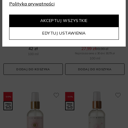
Polityka prywatności
AKCEPTUJ WSZYSTKIE
WITH LOVE
WITH LOVE
EDYTUJ USTAWIENIA
Dyfuzor Z Patyczkami Zapachowymi Ochrona Energia Wody
Olejek do ciała - Obfitość i Energia słońca
Aromaty do wnętrz
Olejki do ciała
42 zł
27,99 zł
39,99 zł
100 ml
Najniższa cena z 30 dni: 30,79 zł
100 ml
DODAJ DO KOSZYKA
DODAJ DO KOSZYKA
-30%
-30%