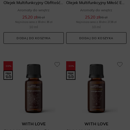
Olejek Multifunkcyjny Obfitość Energia Ognia
Olejek Multifunkcyjny Miłość Energia Wody
Aromaty do wnętrz
Aromaty do wnętrz
25,20 zł
25,20 zł
36 zł
36 zł
Najniższa cena z 30 dni: 36 zł
Najniższa cena z 30 dni: 27,36 zł
10 ml
10 ml
DODAJ DO KOSZYKA
DODAJ DO KOSZYKA
-30%
-30%
WITH LOVE
WITH LOVE