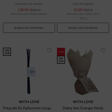
Aromaty do wnętrz
Kule do kąpieli
118,30 zł
10,50 zł
169 zł
15 zł
Najniższa cena z 30 dni: 101,40 zł
Najniższa cena z 30 dni: 15 zł
100 g
DODAJ DO KOSZYKA
DODAJ DO KOSZYKA
-30%
WITH LOVE
WITH LOVE
Patyczki Do Dyfuzorów Uzupełniające
Dobry Sen Energia Wody