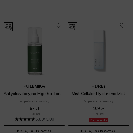
POLEMIKA
HDREY
Antyoksydacyjna Mgiełka Tonizująca
Mist Cellular Hyaluronic Mist
Mgiełki do twarzy
Mgiełki do twarzy
67 zł
109 zł
150 ml
120 ml
5.00
/ 5.00
Prezent gratis
DODAJ DO KOSZYKA
DODAJ DO KOSZYKA