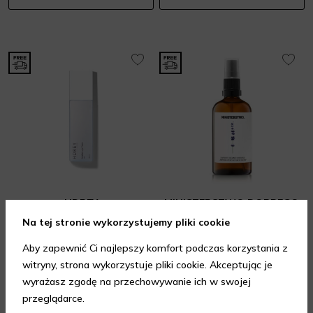
HDREY
MINISTERSTWO DOBREGO
MYDŁA
Mist Make-up Fixer
Na tej stronie wykorzystujemy pliki cookie
Lawenda Hydrolat
Mgiełki do twarzy
Aby zapewnić Ci najlepszy komfort podczas korzystania z
Mgiełki do twarzy
105 zł
witryny, strona wykorzystuje pliki cookie. Akceptując je
39 zł
120 ml
100 ml
wyrażasz zgodę na przechowywanie ich w swojej
Prezent gratis
przeglądarce.
DODAJ DO KOSZYKA
DODAJ DO KOSZYKA