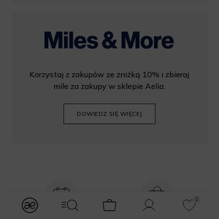
Korzystaj z zakupów ze zniżką 10% i zbieraj
mile za zakupy w sklepie Aelia.
DOWIEDZ SIĘ WIĘCEJ
0
modules.Navbar.menuLabels.logo
modules.Navbar.menuLabels.menuWithSearch
Koszyk
Konto
Ulubione