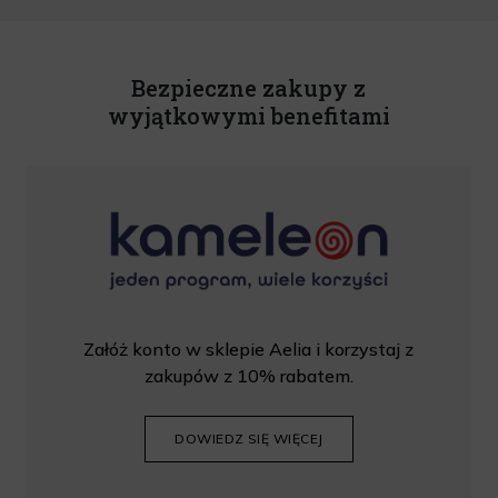
U. z 2020 r., poz. 344) Wszelkie informacje handlowe są całkowicie bezpłatne.
Powyższa zgoda jest dobrowolna i może zostać wycofana w dowolnym momencie.
Rabat nie łączy się z innymi promocjami. W celu skorzystania z rabatu, należy
wprowadzić kod podczas procesu składania zamówienia.
Bezpieczne zakupy z
wyjątkowymi benefitami
Załóż konto w sklepie Aelia i korzystaj z
zakupów z 10% rabatem.
DOWIEDZ SIĘ WIĘCEJ