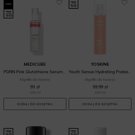
NEW
MEDICUBE
YOSKINE
PDRN Pink Glutathione Serum Mist
Youth Sensei Hydrating Prebiotic Mist
Mgiełki do twarzy
Mgiełki do twarzy
93 zł
59,99 zł
100 ml
150 ml
DODAJ DO KOSZYKA
DODAJ DO KOSZYKA