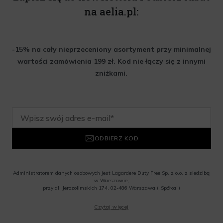
na aelia.pl:
-15% na cały nieprzeceniony asortyment przy minimalnej
wartości zamówienia 199 zł. Kod nie łączy się z innymi
zniżkami.
ODBIERZ KOD
Administratorem danych osobowych jest Lagardere Duty Free Sp. z o.o. z siedzibą
w Warszawie,
przy al. Jerozolimskich 174, 02-486 Warszawa („Spółka”)
Wyrażam zgodę na przesyłanie przez Administratora tj. Lagardere Duty Free Sp. z
Czytaj więcej
o.o. informacji handlowych, w tym newslettera, informacji o promocjach i
nowościach na podany przeze mnie adres poczty elektronicznej, zgodnie z ustawą
o świadczeniu usług drogą elektroniczną z dnia 18 lipca 2002 r. (tekst jedn.: Dz.