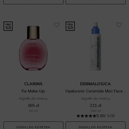
CLARINS
DERMALOGICA
Fix Make-Up
Hyaluronic Ceramide Mist Face Mist
Mgiełki do twarzy
Mgiełki do twarzy
165 zł
211 zł
50 ml
150 ml
5.00
/ 5.00
DODAJ DO KOSZYKA
DODAJ DO KOSZYKA