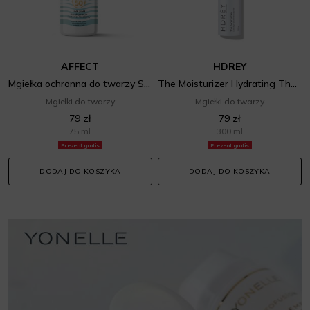
AFFECT
HDREY
Mgiełka ochronna do twarzy SunDay SPF 50+
The Moisturizer Hydrating Thermal Water
Mgiełki do twarzy
Mgiełki do twarzy
79 zł
79 zł
75 ml
300 ml
Prezent gratis
Prezent gratis
DODAJ DO KOSZYKA
DODAJ DO KOSZYKA