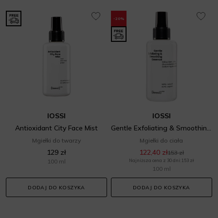
-20%
IOSSI
IOSSI
Antioxidant City Face Mist
Gentle Exfoliating & Smoothing Essence
Mgiełki do twarzy
Mgiełki do ciała
129 zł
122,40 zł
153 zł
100 ml
Najniższa cena z 30 dni: 153 zł
100 ml
DODAJ DO KOSZYKA
DODAJ DO KOSZYKA