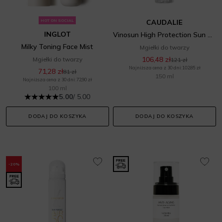
HOT ON SOCIAL
CAUDALIE
INGLOT
Vinosun High Protection Sun Water SPF 50+
Milky Toning Face Mist
Mgiełki do twarzy
106,48 zł
Mgiełki do twarzy
121 zł
Najniższa cena z 30 dni: 102,85 zł
71,28 zł
81 zł
150 ml
Najniższa cena z 30 dni: 72,90 zł
100 ml
5.00
/ 5.00
DODAJ DO KOSZYKA
DODAJ DO KOSZYKA
-20%