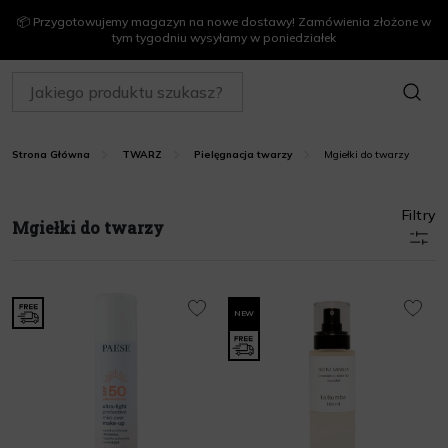
📦 Przygotowujemy magazyn na nowe dostawy! Zamówienia złożone w
tym tygodniu wysyłamy w poniedziałek
SZUKAJ
Mgiełki do twarzy
Strona Główna
TWARZ
Pielęgnacja twarzy
Filtry
Mgiełki do twarzy
NEW