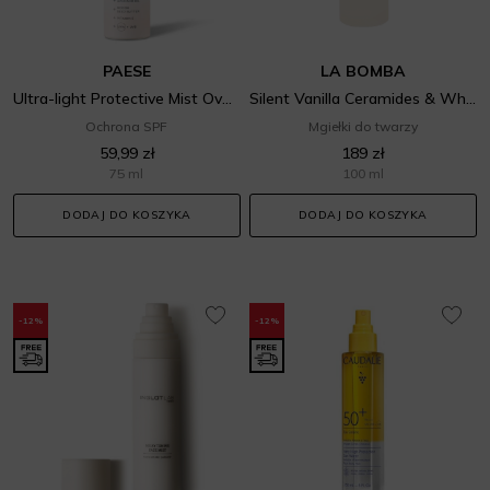
PAESE
LA BOMBA
Ultra-light Protective Mist Over Make-Up SPF 50
Silent Vanilla Ceramides & White Tea Face Mist
Ochrona SPF
Mgiełki do twarzy
59,99 zł
189 zł
75 ml
100 ml
DODAJ DO KOSZYKA
DODAJ DO KOSZYKA
-12%
-12%