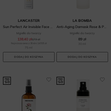
LANCASTER
LA BOMBA
Sun Perfect Air Invisible Face Mist SPF 50
Anti-Aging Damask Rose & Postbiotic Face Mist
Mgiełki do twarzy
Mgiełki do twarzy
138,40 zł
89 zł
173 zł
Najniższa cena z 30 dni: 147,05 zł
30 ml
75 ml
DODAJ DO KOSZYKA
DODAJ DO KOSZYKA