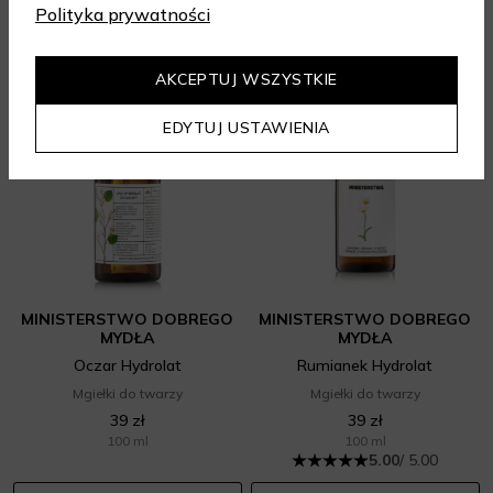
Polityka prywatności
AKCEPTUJ WSZYSTKIE
EDYTUJ USTAWIENIA
MINISTERSTWO DOBREGO
MINISTERSTWO DOBREGO
MYDŁA
MYDŁA
Oczar Hydrolat
Rumianek Hydrolat
Mgiełki do twarzy
Mgiełki do twarzy
39 zł
39 zł
100 ml
100 ml
5.00
/ 5.00