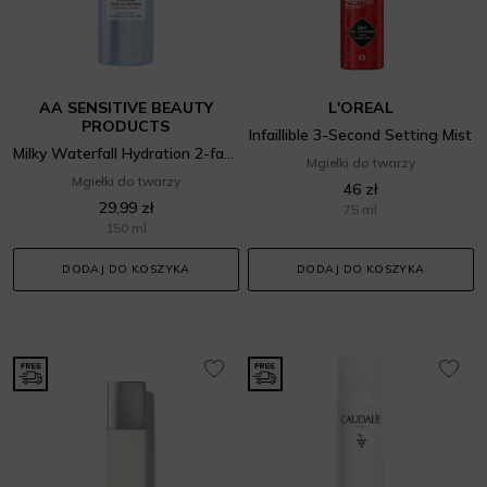
AA SENSITIVE BEAUTY
L'OREAL
PRODUCTS
Infaillible 3-Second Setting Mist
Milky Waterfall Hydration 2-fazowa esencja-mgiełka multinawilżająca
Mgiełki do twarzy
Mgiełki do twarzy
46 zł
29,99 zł
75 ml
150 ml
DODAJ DO KOSZYKA
DODAJ DO KOSZYKA