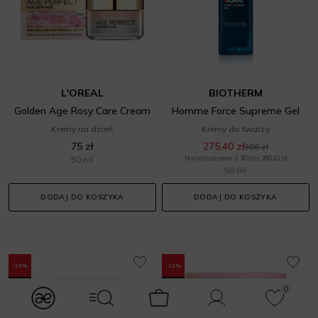
L'OREAL
BIOTHERM
Golden Age Rosy Care Cream
Homme Force Supreme Gel
Kremy na dzień
Kremy do twarzy
75 zł
275,40 zł
306 zł
50 ml
Najniższa cena z 30 dni: 260,10 zł
50 ml
DODAJ DO KOSZYKA
DODAJ DO KOSZYKA
-20%
-12%
0
modules.Navbar.menuLabels.logo
modules.Navbar.menuLabels.menuWithSearch
Koszyk
Konto
Ulubione