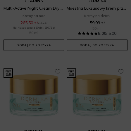
CLARINS
DERMIKA
Multi-Active Night Cream Dry Skin
Maestria Luksusowy krem przeciwzmarszczkowy 60+
Kremy na noc
Kremy na dzień
265,50 zł
59,99 zł
295 zł
Najniższa cena z 30 dni: 250,75 zł
50 ml
50 ml
5.00
/ 5.00
DODAJ DO KOSZYKA
DODAJ DO KOSZYKA