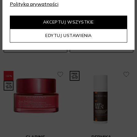
Polityka prywatności
DR IRENA ERIS
Perfect Cell Renewal Midnight Cream
Ceramide Recovery Anti-Wrinkle
Kremy na noc
105 zł
AKCEPTUJ WSZYSTKIE
Kremy przeciwzmarszczkowe
50 ml
299 zł
50 ml
EDYTUJ USTAWIENIA
DODAJ DO KOSZYKA
DODAJ DO KOSZYKA
-12%
CLARINS
DERMIKA