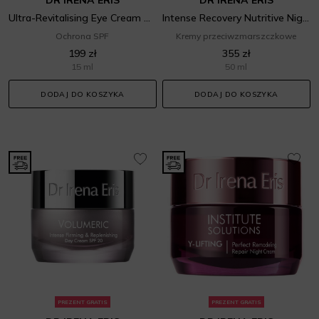
DR IRENA ERIS
DR IRENA ERIS
Ultra-Revitalising Eye Cream SPF 20
Intense Recovery Nutritive Night Cream
Ochrona SPF
Kremy przeciwzmarszczkowe
199 zł
355 zł
15 ml
50 ml
DODAJ DO KOSZYKA
DODAJ DO KOSZYKA
PREZENT GRATIS
PREZENT GRATIS