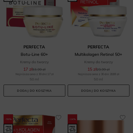
PERFECTA
PERFECTA
Botu-Line 60+
Multikolagen Retinol 50+
Kremy do twarzy
Kremy do twarzy
17 zł
15 zł
33,99 zł
29,99 zł
Najniższa cena z 30 dni: 17 zł
Najniższa cena z 30 dni: 20,69 zł
50 ml
50 ml
DODAJ DO KOSZYKA
DODAJ DO KOSZYKA
-50%
-24%