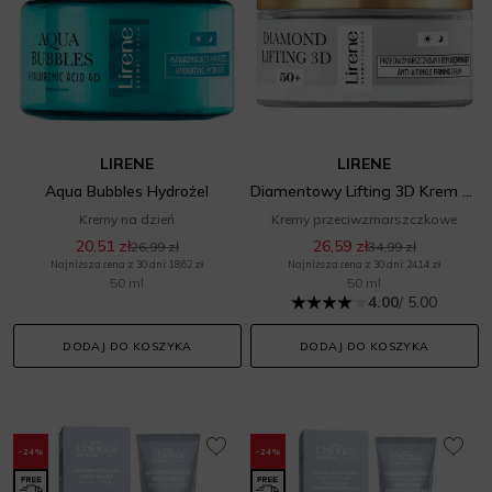
LIRENE
LIRENE
Aqua Bubbles Hydrożel
Diamentowy Lifting 3D Krem Ujędrniający 50+
Kremy na dzień
Kremy przeciwzmarszczkowe
20,51 zł
26,59 zł
26,99 zł
34,99 zł
Najniższa cena z 30 dni: 18,62 zł
Najniższa cena z 30 dni: 24,14 zł
50 ml
50 ml
4.00
/ 5.00
DODAJ DO KOSZYKA
DODAJ DO KOSZYKA
-24%
-24%