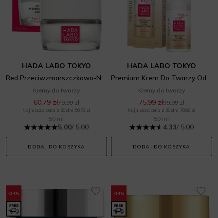
HADA LABO TOKYO
HADA LABO TOKYO
Red Przeciwzmarszczkowo-Nawilżający Krem
Premium Krem Do Twarzy Odmładzająco-Ujędrniający
Kremy do twarzy
Kremy do twarzy
60,79 zł
75,99 zł
79,99 zł
99,99 zł
Najniższa cena z 30 dni: 56,79 zł
Najniższa cena z 30 dni: 70,99 zł
50 ml
50 ml
5.00
/ 5.00
4.33
/ 5.00
DODAJ DO KOSZYKA
DODAJ DO KOSZYKA
-24%
-24%