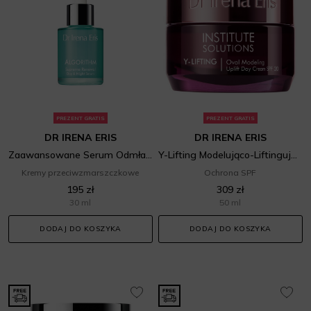
PREZENT GRATIS
PREZENT GRATIS
DR IRENA ERIS
DR IRENA ERIS
Zaawansowane Serum Odmładzające Dzień/Noc
Y-Lifting Modelująco-Liftingujący Krem Na Dzień SPF 20
Kremy przeciwzmarszczkowe
Ochrona SPF
195 zł
309 zł
30 ml
50 ml
DODAJ DO KOSZYKA
DODAJ DO KOSZYKA