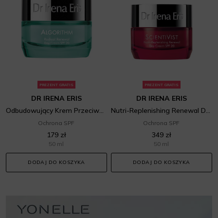
PREZENT GRATIS
PREZENT GRATIS
DR IRENA ERIS
DR IRENA ERIS
Odbudowujący Krem Przeciwzmarszczkowy Na Dzień SPF 20
Nutri-Replenishing Renewal Day Cream SPF 20
Ochrona SPF
Ochrona SPF
179 zł
349 zł
50 ml
50 ml
DODAJ DO KOSZYKA
DODAJ DO KOSZYKA