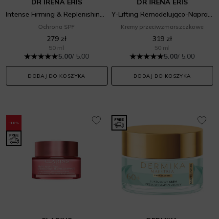
DR IRENA ERIS
DR IRENA ERIS
Intense Firming & Replenishing Day Cream SPF 20
Y-Lifting Remodelująco-Naprawczy Krem Na Noc
Ochrona SPF
Kremy przeciwzmarszczkowe
279 zł
319 zł
50 ml
50 ml
5.00
/ 5.00
5.00
/ 5.00
DODAJ DO KOSZYKA
DODAJ DO KOSZYKA
-10%