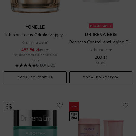
YONELLE
PREZENT GRATIS
DR IRENA ERIS
Trifusion Focus Odmładzający Botulinowy Krem-Booster
Redness Control Anti-Aging Day Cream SPF 20
Kremy na dzień
433,84 zł
Ochrona SPF
493 zł
Najniższa cena z 30 dni: 369,75 zł
289 zł
55 ml
50 ml
5.00
/ 5.00
DODAJ DO KOSZYKA
DODAJ DO KOSZYKA
-12%