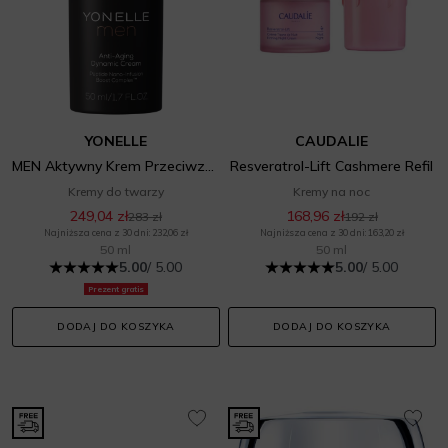
YONELLE
CAUDALIE
MEN Aktywny Krem Przeciwzmarszczkowy
Resveratrol-Lift Cashmere Refil
Kremy do twarzy
Kremy na noc
249,04 zł
168,96 zł
283 zł
192 zł
Najniższa cena z 30 dni: 232,06 zł
Najniższa cena z 30 dni: 163,20 zł
50 ml
50 ml
5.00
/ 5.00
5.00
/ 5.00
Prezent gratis
DODAJ DO KOSZYKA
DODAJ DO KOSZYKA