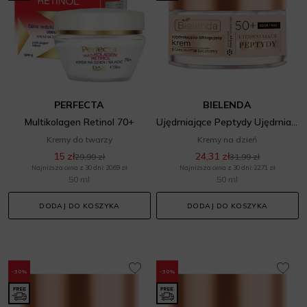
PERFECTA
BIELENDA
Multikolagen Retinol 70+
Ujędrniające Peptydy Ujędrniająco Liftingujący Krem Przeciwzmarszczkowy 50+
Kremy do twarzy
Kremy na dzień
15 zł
24,31 zł
29,99 zł
31,99 zł
Najniższa cena z 30 dni: 20,69 zł
Najniższa cena z 30 dni: 22,71 zł
50 ml
50 ml
DODAJ DO KOSZYKA
DODAJ DO KOSZYKA
-30%
-30%