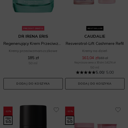
PREZENT GRATIS
BESTSELLER
DR IRENA ERIS
CAUDALIE
Regenerujący Krem Przeciwzmarszczkowy Na Noc
Resveratrol-Lift Cashmere Refil
Kremy przeciwzmarszczkowe
Kremy na dzień
185 zł
161,04 zł
183 zł
50 ml
Najniższa cena z 30 dni: 142,74 zł
50 ml
5.00
/ 5.00
DODAJ DO KOSZYKA
DODAJ DO KOSZYKA
-12%
-12%