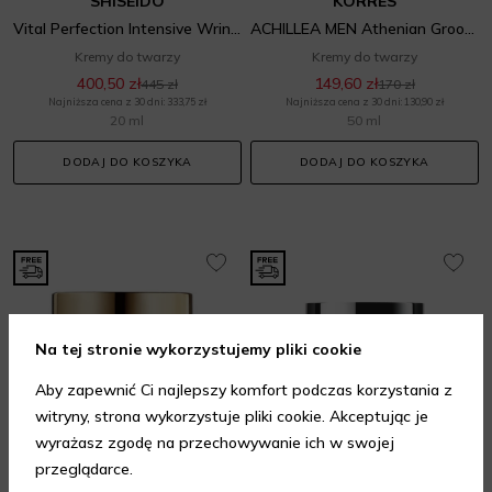
SHISEIDO
KORRES
Vital Perfection Intensive Wrinklespot Treatment
ACHILLEA MEN Athenian Grooming Anti-Aging Face Cream
Kremy do twarzy
Kremy do twarzy
400,50 zł
149,60 zł
445 zł
170 zł
Najniższa cena z 30 dni: 333,75 zł
Najniższa cena z 30 dni: 130,90 zł
20 ml
50 ml
DODAJ DO KOSZYKA
DODAJ DO KOSZYKA
Na tej stronie wykorzystujemy pliki cookie
Aby zapewnić Ci najlepszy komfort podczas korzystania z
witryny, strona wykorzystuje pliki cookie. Akceptując je
wyrażasz zgodę na przechowywanie ich w swojej
przeglądarce.
L'OREAL
PREZENT GRATIS