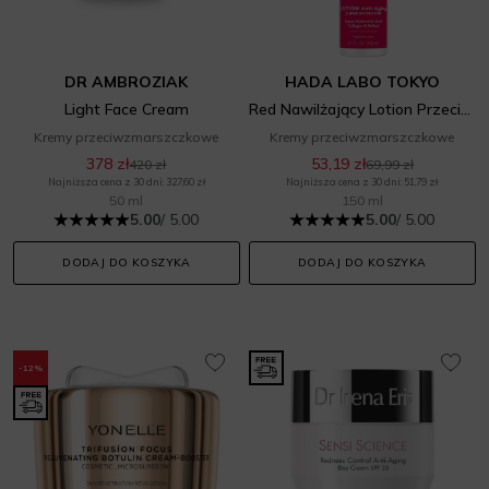
DR AMBROZIAK
HADA LABO TOKYO
Light Face Cream
Red Nawilżający Lotion Przeciwzmarszczkowy Do Twarzy
Kremy przeciwzmarszczkowe
Kremy przeciwzmarszczkowe
378 zł
53,19 zł
420 zł
69,99 zł
Najniższa cena z 30 dni: 327,60 zł
Najniższa cena z 30 dni: 51,79 zł
50 ml
150 ml
5.00
/ 5.00
5.00
/ 5.00
DODAJ DO KOSZYKA
DODAJ DO KOSZYKA
-12%