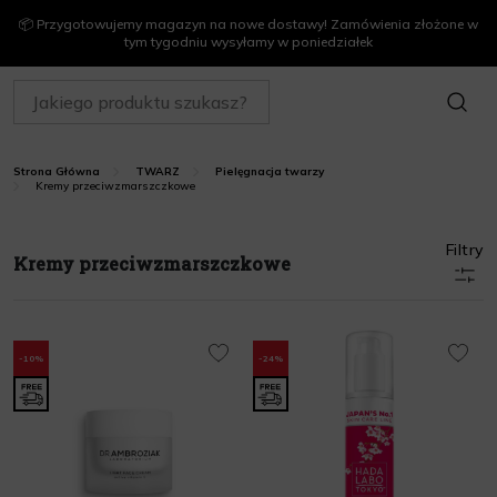
📦 Przygotowujemy magazyn na nowe dostawy! Zamówienia złożone w
tym tygodniu wysyłamy w poniedziałek
SZUKAJ
Strona Główna
TWARZ
Pielęgnacja twarzy
Kremy przeciwzmarszczkowe
Filtry
Kremy przeciwzmarszczkowe
-10%
-24%