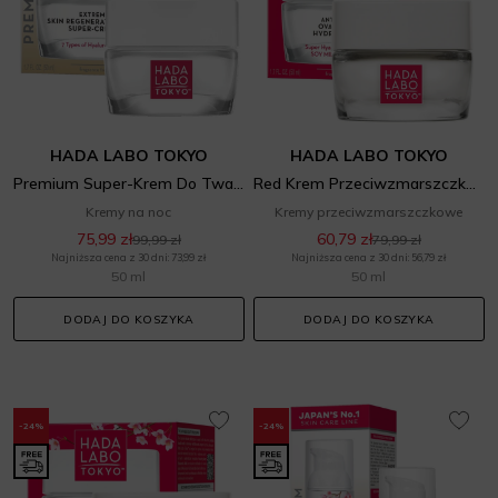
HADA LABO TOKYO
HADA LABO TOKYO
Premium Super-Krem Do Twarzy Na Noc
Red Krem Przeciwzmarszczkowy V-Lifting Owalu Twarzy
Kremy na noc
Kremy przeciwzmarszczkowe
75,99 zł
60,79 zł
99,99 zł
79,99 zł
Najniższa cena z 30 dni: 73,99 zł
Najniższa cena z 30 dni: 56,79 zł
50 ml
50 ml
DODAJ DO KOSZYKA
DODAJ DO KOSZYKA
-24%
-24%