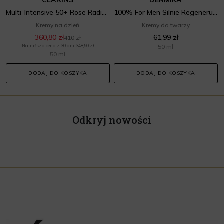
Multi-Intensive 50+ Rose Radiance Super Restorative Cream
100% For Men Silnie Regenerujący Krem Przeciw Zmarszczkom i Głębokim Bruzdom 60+
Kremy na dzień
Kremy do twarzy
360,80 zł
61,99 zł
410 zł
Najniższa cena z 30 dni: 348,50 zł
50 ml
50 ml
DODAJ DO KOSZYKA
DODAJ DO KOSZYKA
Odkryj nowości