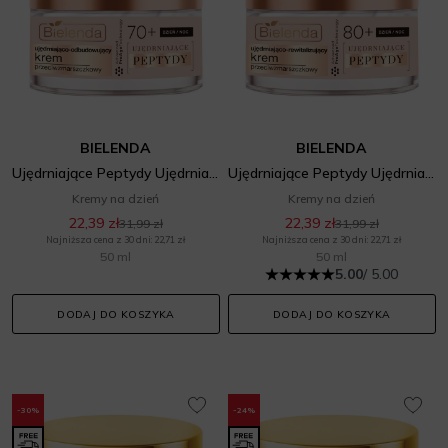
BIELENDA
BIELENDA
Ujędrniające Peptydy Ujędrniająco Odbudowujący Krem Przeciwzmarszczkowy 70+
Ujędrniające Peptydy Ujędrniająco Rewitalizujący Krem Przeciwzmarszczkowy 80+
Kremy na dzień
Kremy na dzień
22,39 zł
22,39 zł
31,99 zł
31,99 zł
Najniższa cena z 30 dni: 22,71 zł
Najniższa cena z 30 dni: 22,71 zł
50 ml
50 ml
5.00
/ 5.00
DODAJ DO KOSZYKA
DODAJ DO KOSZYKA
-30%
-24%