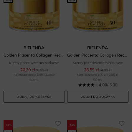
BIELENDA
BIELENDA
Golden Placenta Collagen Reconstructor 40+
Golden Placenta Collagen Reconstructor 50+
Kremy przeciwzmarszczkowe
Kremy przeciwzmarszczkowe
20,29 zł
26,59 zł
28,99 zł
34,99 zł
Najniższa cena z 30 dni: 20,58 zł
Najniższa cena z 30 dni: 22,03 zł
50 ml
50 ml
4.00
/ 5.00
DODAJ DO KOSZYKA
DODAJ DO KOSZYKA
-24%
-30%