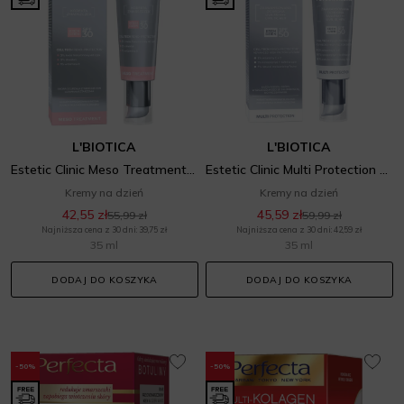
L'BIOTICA
L'BIOTICA
Estetic Clinic Meso Treatment Spf30 Krem Na Dzień
Estetic Clinic Multi Protection Spf50 Krem Na Dzień
Kremy na dzień
Kremy na dzień
42,55 zł
45,59 zł
55,99 zł
59,99 zł
Najniższa cena z 30 dni: 39,75 zł
Najniższa cena z 30 dni: 42,59 zł
35 ml
35 ml
DODAJ DO KOSZYKA
DODAJ DO KOSZYKA
-50%
-50%