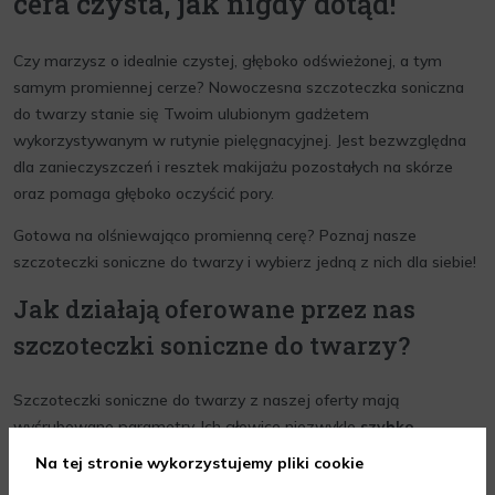
cera czysta, jak nigdy dotąd!
Czy marzysz o idealnie czystej, głęboko odświeżonej, a tym
samym promiennej cerze? Nowoczesna szczoteczka soniczna
do twarzy stanie się Twoim ulubionym gadżetem
wykorzystywanym w rutynie pielęgnacyjnej. Jest bezwzględna
dla zanieczyszczeń i resztek makijażu pozostałych na skórze
oraz pomaga głęboko oczyścić pory.
Gotowa na olśniewająco promienną cerę? Poznaj nasze
szczoteczki soniczne do twarzy i wybierz jedną z nich dla siebie!
Jak działają oferowane przez nas
szczoteczki soniczne do twarzy?
Szczoteczki soniczne do twarzy z naszej oferty mają
wyśrubowane parametry. Ich głowice niezwykle
szybko
wibrują, a mechanizmy wytwarzają fale dźwiękowe
Na tej stronie wykorzystujemy pliki cookie
(soniczne)
, które pomagają pozbyć się zanieczyszczeń z