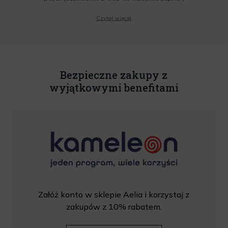
Wyrażam zgodę na przesyłanie przez Administratora tj. Lagardere Duty Free Sp. z
Czytaj więcej
o.o. informacji handlowych, w tym newslettera, informacji o promocjach i
nowościach na podany przeze mnie adres poczty elektronicznej, zgodnie z ustawą
o świadczeniu usług drogą elektroniczną z dnia 18 lipca 2002 r. (tekst jedn.: Dz.
U. z 2020 r., poz. 344) Wszelkie informacje handlowe są całkowicie bezpłatne.
Powyższa zgoda jest dobrowolna i może zostać wycofana w dowolnym momencie.
Rabat nie łączy się z innymi promocjami. W celu skorzystania z rabatu, należy
wprowadzić kod podczas procesu składania zamówienia.
Bezpieczne zakupy z
wyjątkowymi benefitami
Załóż konto w sklepie Aelia i korzystaj z
zakupów z 10% rabatem.