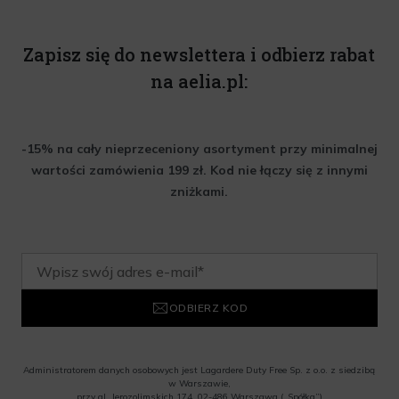
Zapisz się do newslettera i odbierz rabat
na aelia.pl:
-15% na cały nieprzeceniony asortyment przy minimalnej
wartości zamówienia 199 zł. Kod nie łączy się z innymi
zniżkami.
ODBIERZ KOD
Administratorem danych osobowych jest Lagardere Duty Free Sp. z o.o. z siedzibą
w Warszawie,
przy al. Jerozolimskich 174, 02-486 Warszawa („Spółka”)