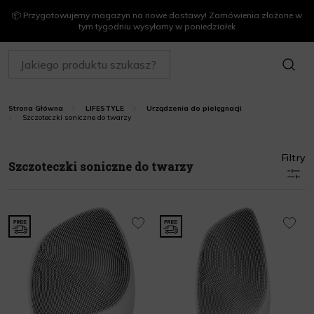
📦 Przygotowujemy magazyn na nowe dostawy! Zamówienia złożone w
tym tygodniu wysyłamy w poniedziałek
SZUKAJ
Strona Główna
LIFESTYLE
Urządzenia do pielęgnacji
Szczoteczki soniczne do twarzy
Filtry
Szczoteczki soniczne do twarzy