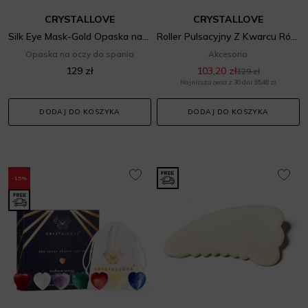
CRYSTALLOVE
CRYSTALLOVE
Silk Eye Mask-Gold Opaska na oczy
Roller Pulsacyjny Z Kwarcu Różowego – Rose Gold
Opaska na oczy do spania
Akcesoria
129 zł
103,20 zł
129 zł
Najniższa cena z 30 dni: 95,46 zł
DODAJ DO KOSZYKA
DODAJ DO KOSZYKA
-15%