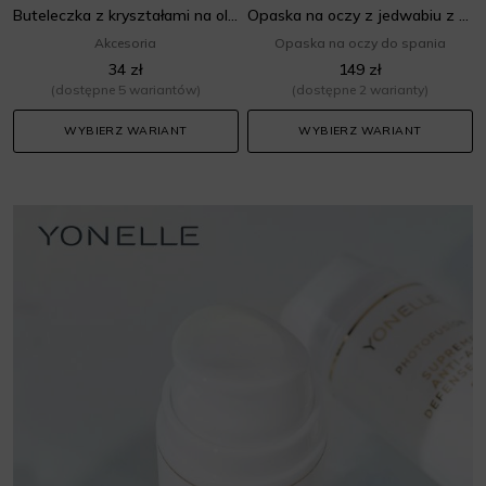
Buteleczka z kryształami na olejek 10ml – kryształ górski
Opaska na oczy z jedwabiu z kryształkami – hot pink
Akcesoria
Opaska na oczy do spania
34 zł
149 zł
(dostępne 5 wariantów)
(dostępne 2 warianty)
WYBIERZ WARIANT
WYBIERZ WARIANT