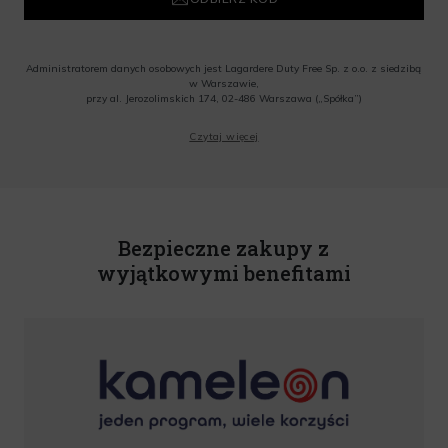
Administratorem danych osobowych jest Lagardere Duty Free Sp. z o.o. z siedzibą
w Warszawie,
przy al. Jerozolimskich 174, 02-486 Warszawa („Spółka”)
Wyrażam zgodę na przesyłanie przez Administratora tj. Lagardere Duty Free Sp. z
Czytaj więcej
o.o. informacji handlowych, w tym newslettera, informacji o promocjach i
nowościach na podany przeze mnie adres poczty elektronicznej, zgodnie z ustawą
o świadczeniu usług drogą elektroniczną z dnia 18 lipca 2002 r. (tekst jedn.: Dz.
U. z 2020 r., poz. 344) Wszelkie informacje handlowe są całkowicie bezpłatne.
Powyższa zgoda jest dobrowolna i może zostać wycofana w dowolnym momencie.
Rabat nie łączy się z innymi promocjami. W celu skorzystania z rabatu, należy
wprowadzić kod podczas procesu składania zamówienia.
Bezpieczne zakupy z
wyjątkowymi benefitami