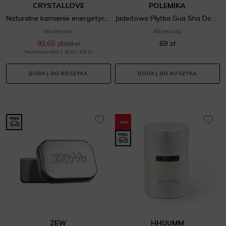
CRYSTALLOVE
POLEMIKA
Naturalne kamienie energetyczne 7 czakr – serca
Jadeitowa Płytka Gua Sha Do Masażu Ciała
Akcesoria
Akcesoria
92,65 zł
69 zł
109 zł
Najniższa cena z 30 dni: 109 zł
DODAJ DO KOSZYKA
DODAJ DO KOSZYKA
-50%
ZEW
HHUUMM