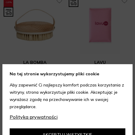
-10%
LA BOMBA
LAVU
La Bomba Szczotka do masażu ciała Antycelulitowa
Jednorazowe nakładki na WC
Na tej stronie wykorzystujemy pliki cookie
Akcesoria
Akcesoria podróżne
Aby zapewnić Ci najlepszy komfort podczas korzystania z
76,50 zł
10 zł
85 zł
Najniższa cena z 30 dni: 85 zł
witryny, strona wykorzystuje pliki cookie. Akceptując je
wyrażasz zgodę na przechowywanie ich w swojej
DODAJ DO KOSZYKA
DODAJ DO KOSZYKA
przeglądarce.
Polityka prywatności
16 produktów
AKCEPTUJ WSZYSTKIE