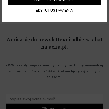
EDYTUJ USTAWIENIA
Zapisz się do newslettera i odbierz rabat
na aelia.pl:
-15% na cały nieprzeceniony asortyment przy minimalnej
wartości zamówienia 199 zł. Kod nie łączy się z innymi
zniżkami.
ODBIERZ KOD