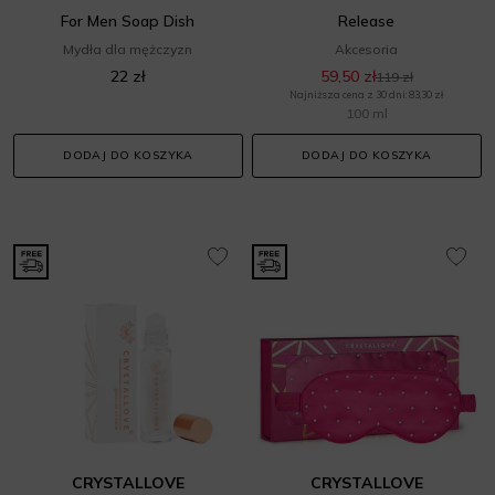
For Men Soap Dish
Release
Mydła dla mężczyzn
Akcesoria
22 zł
59,50 zł
119 zł
Najniższa cena z 30 dni: 83,30 zł
100 ml
DODAJ DO KOSZYKA
DODAJ DO KOSZYKA
CRYSTALLOVE
CRYSTALLOVE