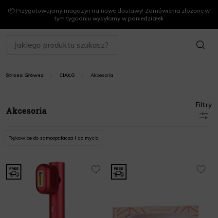
📦 Przygotowujemy magazyn na nowe dostawy! Zamówienia złożone w
tym tygodniu wysyłamy w poniedziałek
SZUKAJ
Akcesoria
Strona Główna
CIAŁO
Filtry
Akcesoria
Rękawice do samoopalacza i do mycia