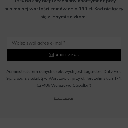
-15% na cały nieprzeceniony asortyment przy
minimalnej wartości zamówienia 199 zł. Kod nie łączy
się z innymi zniżkami.
ODBIERZ KOD
Administratorem danych osobowych jest Lagardere Duty Free
Sp. z o.o. z siedzibą w Warszawie, przy al. Jerozolimskich 174,
02-486 Warszawa („Spółka”)
Wyrażam zgodę na przesyłanie przez Administratora tj.
Czytaj więcej
Lagardere Duty Free Sp. z o.o. informacji handlowych, w tym
newslettera, informacji o promocjach i nowościach na podany
przeze mnie adres poczty elektronicznej, zgodnie z ustawą o
świadczeniu usług drogą elektroniczną z dnia 18 lipca 2002 r.
(tekst jedn.: Dz. U. z 2020 r., poz. 344) Wszelkie informacje