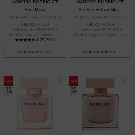
NARCISO RODRIGUEZ
NARCISO RODRIGUEZ
Pure Musc
For Him Vetiver Musc
Wody perfumowane dla kobiet
Wody toaletowe dla mężczyzn
360,80 zł
290,70 zł
410 zł
323 zł
Najniższa cena z 30 dni: 348,50 zł
Najniższa cena z 30 dni: 258,40 zł
50 ml
(dostępne 2 pojemności)
50 ml
(dostępne 2 pojemności)
4.75
/ 5.00
WYBIERZ WARIANT
WYBIERZ WARIANT
-10%
-12%