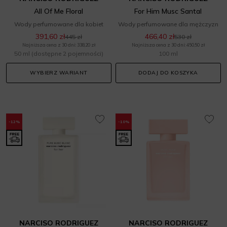
All Of Me Floral
For Him Musc Santal
Wody perfumowane dla kobiet
Wody perfumowane dla mężczyzn
391,60 zł
466,40 zł
445 zł
530 zł
Najniższa cena z 30 dni: 338,20 zł
Najniższa cena z 30 dni: 450,50 zł
50 ml
(dostępne 2 pojemności)
100 ml
WYBIERZ WARIANT
DODAJ DO KOSZYKA
-12%
-10%
NARCISO RODRIGUEZ
NARCISO RODRIGUEZ