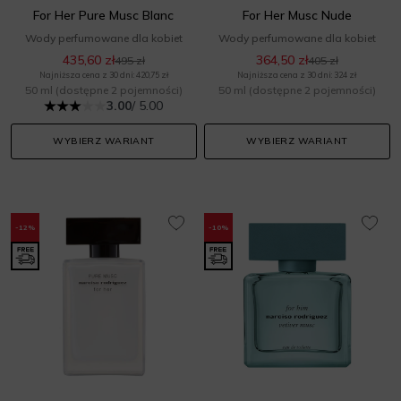
For Her Pure Musc Blanc
For Her Musc Nude
Wody perfumowane dla kobiet
Wody perfumowane dla kobiet
435,60 zł
364,50 zł
495 zł
405 zł
Najniższa cena z 30 dni: 420,75 zł
Najniższa cena z 30 dni: 324 zł
50 ml
(dostępne 2 pojemności)
50 ml
(dostępne 2 pojemności)
3.00
/ 5.00
WYBIERZ WARIANT
WYBIERZ WARIANT
-12%
-10%