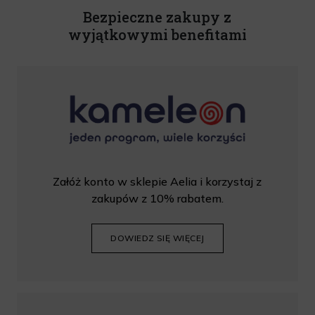
handlowe są całkowicie bezpłatne. Powyższa zgoda jest
Bezpieczne zakupy z
dobrowolna i może zostać wycofana w dowolnym momencie.
wyjątkowymi benefitami
Rabat nie łączy się z innymi promocjami. W celu skorzystania z
rabatu, należy wprowadzić kod podczas procesu składania
zamówienia.
Załóż konto w sklepie Aelia i korzystaj z
zakupów z 10% rabatem.
DOWIEDZ SIĘ WIĘCEJ