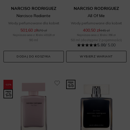
NARCISO RODRIGUEZ
NARCISO RODRIGUEZ
Narcisco Radiante
All Of Me
Wody perfumowane dla kobiet
Wody perfumowane dla kobiet
501,60 zł
400,50 zł
570 zł
445 zł
Najniższa cena z 30 dni: 433,20 zł
Najniższa cena z 30 dni: 356 zł
90 ml
50 ml
(dostępne 2 pojemności)
5.00
/ 5.00
DODAJ DO KOSZYKA
WYBIERZ WARIANT
-12%