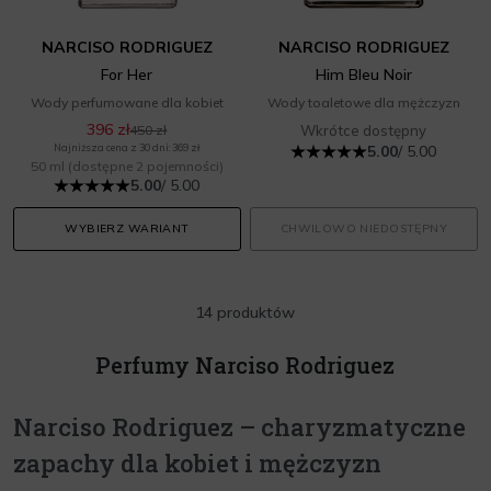
NARCISO RODRIGUEZ
NARCISO RODRIGUEZ
For Her
Him Bleu Noir
Wody perfumowane dla kobiet
Wody toaletowe dla mężczyzn
396 zł
450 zł
Wkrótce dostępny
Najniższa cena z 30 dni: 369 zł
5.00
/ 5.00
50 ml
(dostępne 2 pojemności)
5.00
/ 5.00
WYBIERZ WARIANT
CHWILOWO NIEDOSTĘPNY
14 produktów
Perfumy Narciso Rodriguez
Narciso Rodriguez – charyzmatyczne
zapachy dla kobiet i mężczyzn