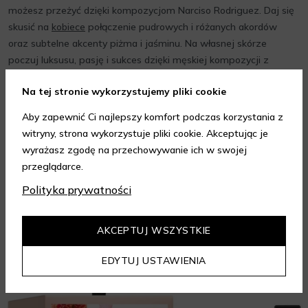
możesz przeżyć dzięki kompozycjom Narciso Rodriguez. Daj się
skusić na
kobiece
połączenie pudrowych i różanych akordów
oraz subtelne akcenty piżma i jaśminu. Na własnej skórze
poczuj luksusu, pasję i sukces dzięki męskiej kompozycji z
nutami drzewa hebanowego i kardamon w roli głównej.
Na tej stronie wykorzystujemy pliki cookie
Zachwyć się tymi zapachami i otulaj się nimi zawsze, gdy tylko
tego chcesz.
Aby zapewnić Ci najlepszy komfort podczas korzystania z
witryny, strona wykorzystuje pliki cookie. Akceptując je
wyrażasz zgodę na przechowywanie ich w swojej
przeglądarce.
Polityka prywatności
AKCEPTUJ WSZYSTKIE
EDYTUJ USTAWIENIA