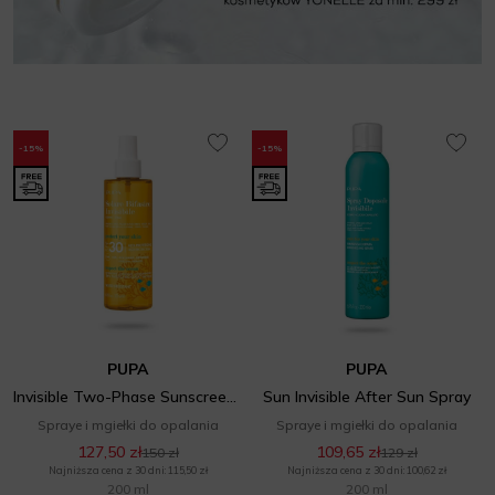
-15%
-15%
PUPA
PUPA
Invisible Two-Phase Sunscreen SPF 30
Sun Invisible After Sun Spray
Spraye i mgiełki do opalania
Spraye i mgiełki do opalania
127,50 zł
109,65 zł
150 zł
129 zł
Najniższa cena z 30 dni: 115,50 zł
Najniższa cena z 30 dni: 100,62 zł
200 ml
200 ml