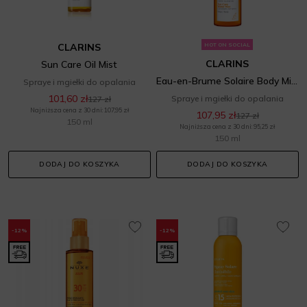
CLARINS
HOT ON SOCIAL
CLARINS
Sun Care Oil Mist
Eau-en-Brume Solaire Body Mist SPF 50+
Spraye i mgiełki do opalania
101,60 zł
Spraye i mgiełki do opalania
127 zł
Najniższa cena z 30 dni: 107,95 zł
107,95 zł
127 zł
150 ml
Najniższa cena z 30 dni: 95,25 zł
150 ml
DODAJ DO KOSZYKA
DODAJ DO KOSZYKA
-12%
-12%