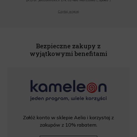
przy al. Jerozolimskich 174, 02-486 Warszawa („Spółka”)
Wyrażam zgodę na przesyłanie przez Administratora tj. Lagardere Duty Free Sp. z
Czytaj więcej
o.o. informacji handlowych, w tym newslettera, informacji o promocjach i
nowościach na podany przeze mnie adres poczty elektronicznej, zgodnie z ustawą
o świadczeniu usług drogą elektroniczną z dnia 18 lipca 2002 r. (tekst jedn.: Dz.
U. z 2020 r., poz. 344) Wszelkie informacje handlowe są całkowicie bezpłatne.
Powyższa zgoda jest dobrowolna i może zostać wycofana w dowolnym momencie.
Rabat nie łączy się z innymi promocjami. W celu skorzystania z rabatu, należy
wprowadzić kod podczas procesu składania zamówienia.
Bezpieczne zakupy z
wyjątkowymi benefitami
Załóż konto w sklepie Aelia i korzystaj z
zakupów z 10% rabatem.