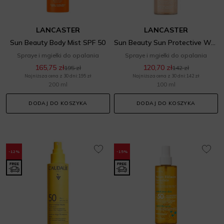
LANCASTER
LANCASTER
Sun Beauty Body Mist SPF 50
Sun Beauty Sun Protective Water SPF 50
Spraye i mgiełki do opalania
Spraye i mgiełki do opalania
165,75 zł
120,70 zł
195 zł
142 zł
Najniższa cena z 30 dni: 195 zł
Najniższa cena z 30 dni: 142 zł
200 ml
100 ml
DODAJ DO KOSZYKA
DODAJ DO KOSZYKA
-12%
-15%