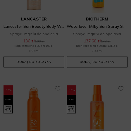
LANCASTER
BIOTHERM
Lancaster Sun Beauty Body Water SPF 50
Waterlover Milky Sun Spray SPF 50
Spraye i mgiełki do opalania
Spraye i mgiełki do opalania
136 zł
137,60 zł
160 zł
172 zł
Najniższa cena z 30 dni: 160 zł
Najniższa cena z 30 dni: 134,16 zł
150 ml
200 ml
DODAJ DO KOSZYKA
DODAJ DO KOSZYKA
-15%
-15%
NEW
NEW