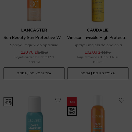
LANCASTER
CAUDALIE
Sun Beauty Sun Protective Water SPF 30
Vinosun Invisible High Protection Spray
Spraye i mgiełki do opalania
Spraye i mgiełki do opalania
120,70 zł
102,08 zł
142 zł
116 zł
Najniższa cena z 30 dni: 142 zł
Najniższa cena z 30 dni: 98,60 zł
100 ml
150 ml
DODAJ DO KOSZYKA
DODAJ DO KOSZYKA
-12%