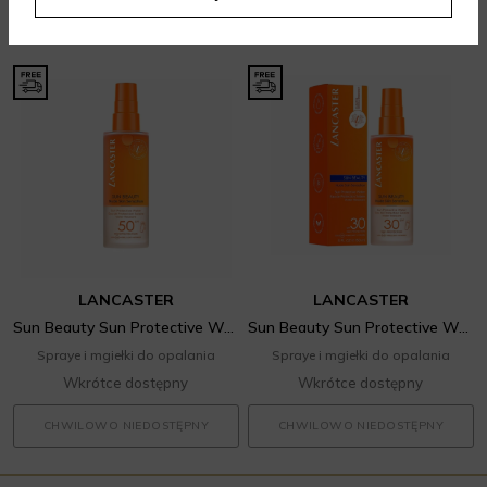
LANCASTER
LANCASTER
Sun Beauty Sun Protective Water Spf50 Spray
Sun Beauty Sun Protective Water Spf30
Spraye i mgiełki do opalania
Spraye i mgiełki do opalania
Wkrótce dostępny
Wkrótce dostępny
CHWILOWO NIEDOSTĘPNY
CHWILOWO NIEDOSTĘPNY