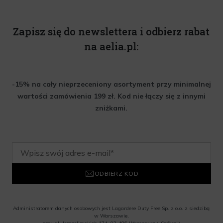
Zapisz się do newslettera i odbierz rabat
na aelia.pl:
-15% na cały nieprzeceniony asortyment przy minimalnej
wartości zamówienia 199 zł. Kod nie łączy się z innymi
zniżkami.
ODBIERZ KOD
Administratorem danych osobowych jest Lagardere Duty Free Sp. z o.o. z siedzibą
w Warszawie,