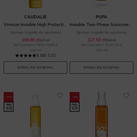
CAUDALIE
PUPA
Vinosun Invisible High Protection Spray SPF 50
Invisible Two-Phase Sunscreen SPF 50
Spraye i mgiełki do opalania
Spraye i mgiełki do opalania
106,48 zł
127,50 zł
121 zł
150 zł
Najniższa cena z 30 dni: 102,85 zł
Najniższa cena z 30 dni: 123 zł
150 ml
200 ml
5.00
/ 5.00
DODAJ DO KOSZYKA
DODAJ DO KOSZYKA
-20%
-15%