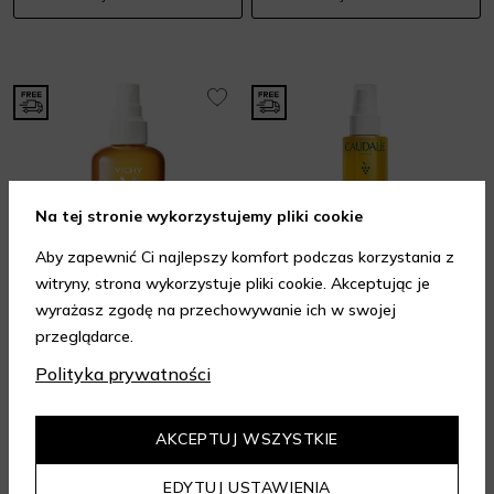
Na tej stronie wykorzystujemy pliki cookie
Aby zapewnić Ci najlepszy komfort podczas korzystania z
witryny, strona wykorzystuje pliki cookie. Akceptując je
wyrażasz zgodę na przechowywanie ich w swojej
VICHY
CAUDALIE
przeglądarce.
Capital Soleil Solar Protective Water SPF 30
Vinosun Protect SPF 50+
Polityka prywatności
Spraye i mgiełki do opalania
Spraye i mgiełki do opalania
108 zł
Wkrótce dostępny
200 ml
5.00
/ 5.00
AKCEPTUJ WSZYSTKIE
DODAJ DO KOSZYKA
CHWILOWO NIEDOSTĘPNY
EDYTUJ USTAWIENIA