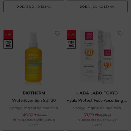
DODAJ DO KOSZYKA
DODAJ DO KOSZYKA
-12%
-10%
BIOTHERM
HADA LABO TOKYO
Waterlover Sun Spf 30
Hyalu Protect Fast-Absorbing Milky Body Spray SPF 50
Spraye i mgiełki do opalania
Spraye i mgiełki do opalania
149,60 zł
53,99 zł
170 zł
59,99 zł
Najniższa cena z 30 dni: 144,50 zł
Najniższa cena z 30 dni: 49,19 zł
200 ml
150 ml