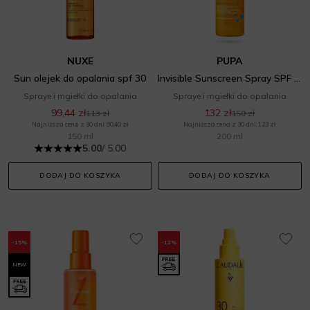
NUXE
PUPA
Sun olejek do opalania spf 30
Invisible Sunscreen Spray SPF 15
Spraye i mgiełki do opalania
Spraye i mgiełki do opalania
99,44 zł
132 zł
113 zł
150 zł
Najniższa cena z 30 dni: 90,40 zł
Najniższa cena z 30 dni: 123 zł
150 ml
200 ml
5.00
/ 5.00
DODAJ DO KOSZYKA
DODAJ DO KOSZYKA
-15%
-12%
NEW