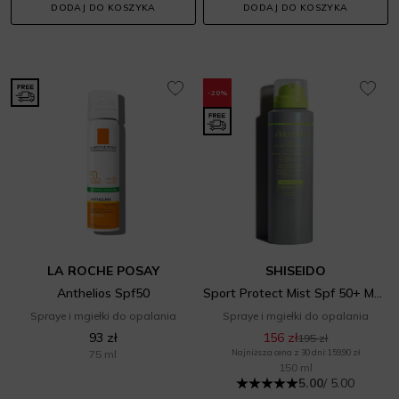
DODAJ DO KOSZYKA
DODAJ DO KOSZYKA
-20%
LA ROCHE POSAY
SHISEIDO
Anthelios Spf50
Sport Protect Mist Spf 50+ Mgiełka do opalania
Spraye i mgiełki do opalania
Spraye i mgiełki do opalania
93 zł
156 zł
195 zł
75 ml
Najniższa cena z 30 dni: 159,90 zł
150 ml
5.00
/ 5.00