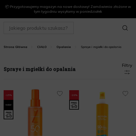
📦 Przygotowujemy magazyn na nowe dostawy! Zamówienia złożone w
tym tygodniu wysyłamy w poniedziałek
SZUKAJ
Spraye i mgiełki do opalania
Strona Główna
CIAŁO
Opalanie
Filtry
Spraye i mgiełki do opalania
-15%
-20%
NEW