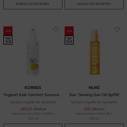
DODAJ DO KOSZYKA
DODAJ DO KOSZYKA
-15%
-15%
KORRES
NUXE
Yoghurt Kids Comfort Sunscreen Spray Body + Face SPF 50
Sun Tanning Sun Oil Spf50
Spraye i mgiełki do opalania
Spraye i mgiełki do opalania
140,25 zł
102 zł
165 zł
120 zł
Najniższa cena z 30 dni: 135,30 zł
Najniższa cena z 30 dni: 96 zł
150 ml
150 ml