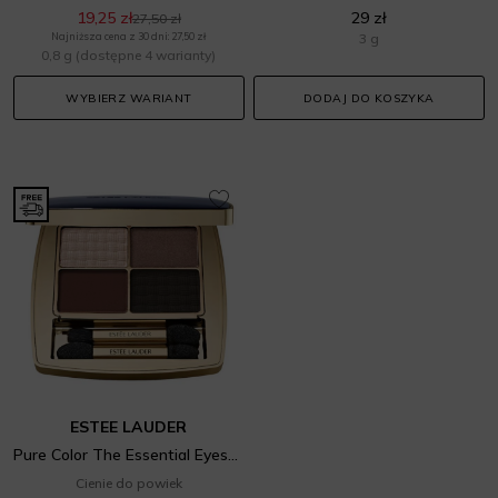
19,25 zł
29 zł
27,50 zł
Najniższa cena z 30 dni: 27,50 zł
3 g
0,8 g
(dostępne 4 warianty)
WYBIERZ WARIANT
DODAJ DO KOSZYKA
ESTEE LAUDER
Pure Color The Essential Eyeshadow Quad
Cienie do powiek