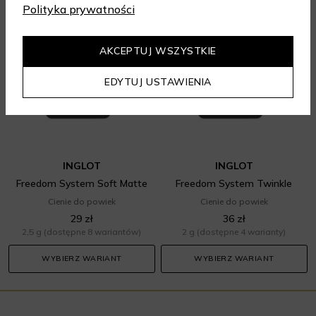
Polityka prywatności
AKCEPTUJ WSZYSTKIE
EDYTUJ USTAWIENIA
INGLOT
INGLOT
Freedom System Soft Matte
Freedom System Twinkle
Cienie do powiek
Cienie do powiek
29 zł
36 zł
2,5 g
(dostępne 8 wariantów)
2 g
(dostępne 4 warianty)
WYBIERZ WARIANT
WYBIERZ WARIANT