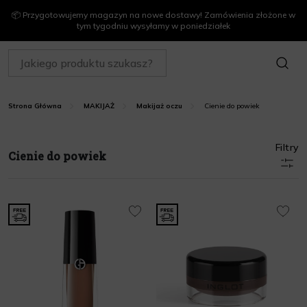
📦 Przygotowujemy magazyn na nowe dostawy! Zamówienia złożone w
tym tygodniu wysyłamy w poniedziałek
SZUKAJ
Cienie do powiek
Strona Główna
MAKIJAŻ
Makijaż oczu
Filtry
Cienie do powiek