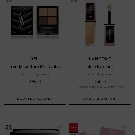
YSL
LANCOME
Trendy Couture Mini Clutch
Idole Eye Tint
Cienie do powiek
Cienie do powiek
299 zł
166 zł
5 g
9 ml
(dostępne 4 warianty)
DODAJ DO KOSZYKA
WYBIERZ WARIANT
-30%