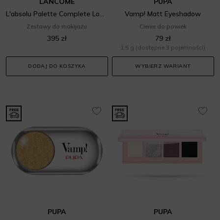
LANCOME
PUPA
L'absolu Palette Complete Look Set
Vamp! Matt Eyeshadow
Zestawy do makijażu
Cienie do powiek
395 zł
79 zł
1,5 g
(dostępne 3 pojemności)
DODAJ DO KOSZYKA
WYBIERZ WARIANT
PUPA
PUPA