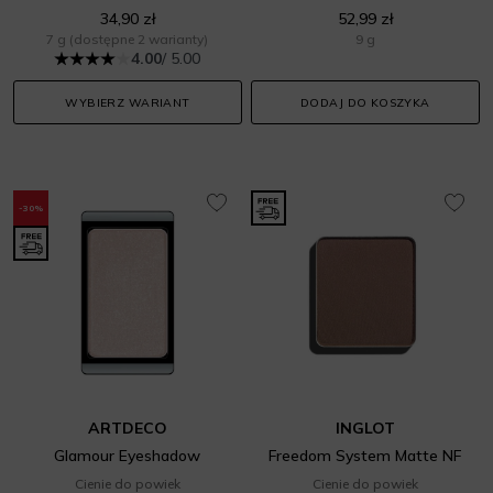
34,90 zł
52,99 zł
7 g
(dostępne 2 warianty)
9 g
4.00
/ 5.00
WYBIERZ WARIANT
DODAJ DO KOSZYKA
-30%
ARTDECO
INGLOT
Glamour Eyeshadow
Freedom System Matte NF
Cienie do powiek
Cienie do powiek