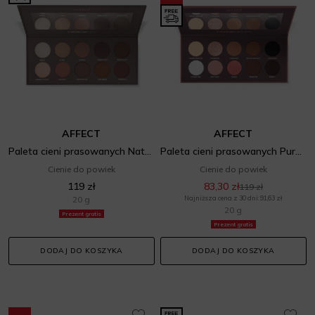
AFFECT
AFFECT
Paleta cieni prasowanych Naturally Matt
Paleta cieni prasowanych Pure Passion
Cienie do powiek
Cienie do powiek
119 zł
83,30 zł
119 zł
20 g
Najniższa cena z 30 dni: 91,63 zł
20 g
Prezent gratis
Prezent gratis
DODAJ DO KOSZYKA
DODAJ DO KOSZYKA