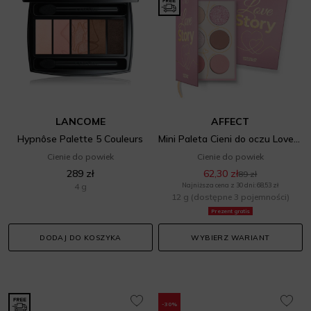
LANCOME
AFFECT
Hypnôse Palette 5 Couleurs
Mini Paleta Cieni do oczu Love Story
Cienie do powiek
Cienie do powiek
289 zł
62,30 zł
89 zł
4 g
Najniższa cena z 30 dni: 68,53 zł
12 g
(dostępne 3 pojemności)
Prezent gratis
DODAJ DO KOSZYKA
WYBIERZ WARIANT
-30%