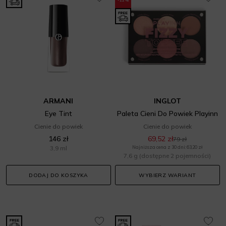
-12%
ARMANI
INGLOT
Eye Tint
Paleta Cieni Do Powiek Playinn
Cienie do powiek
Cienie do powiek
146 zł
69,52 zł
79 zł
3,9 ml
Najniższa cena z 30 dni: 63,20 zł
7,6 g
(dostępne 2 pojemności)
DODAJ DO KOSZYKA
WYBIERZ WARIANT