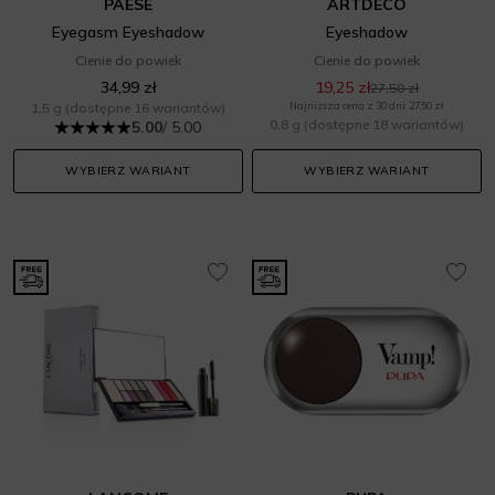
PAESE
ARTDECO
Eyegasm Eyeshadow
Eyeshadow
Cienie do powiek
Cienie do powiek
34,99 zł
19,25 zł
27,50 zł
1,5 g
(dostępne 16 wariantów)
Najniższa cena z 30 dni: 27,50 zł
0,8 g
(dostępne 18 wariantów)
5.00
/ 5.00
WYBIERZ WARIANT
WYBIERZ WARIANT