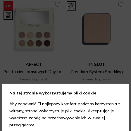
-30%
AFFECT
INGLOT
Paleta cieni prasowych Day to Night
Freedom System Sparkling
Cienie do powiek
Cienie do powiek
68,60 zł
29 zł
98 zł
Najniższa cena z 30 dni: 76,44 zł
2,5 g
(dostępne 6 wariantów)
Na tej stronie wykorzystujemy pliki cookie
16 g
Prezent gratis
Aby zapewnić Ci najlepszy komfort podczas korzystania z
witryny, strona wykorzystuje pliki cookie. Akceptując je
DODAJ DO KOSZYKA
WYBIERZ WARIANT
wyrażasz zgodę na przechowywanie ich w swojej
przeglądarce.