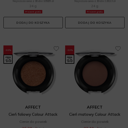
Najniższa cena z 30 dni: 109,85 zł
Najniższa cena z 30 dni: 130,13 zł
24 g
24 g
Prezent gratis
Prezent gratis
DODAJ DO KOSZYKA
DODAJ DO KOSZYKA
-30%
-30%
AFFECT
AFFECT
Cień foliowy Colour Attack
Cień matowy Colour Attack
Cienie do powiek
Cienie do powiek