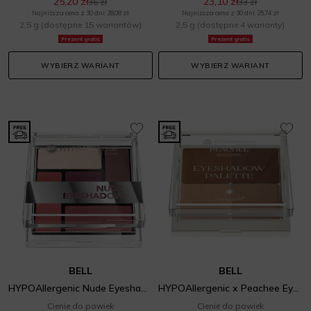
25,20 zł
23,10 zł
36 zł
33 zł
Najniższa cena z 30 dni: 28,08 zł
Najniższa cena z 30 dni: 25,74 zł
2,5 g
(dostępne 15 wariantów)
2,5 g
(dostępne 4 warianty)
Prezent gratis
Prezent gratis
WYBIERZ WARIANT
WYBIERZ WARIANT
BELL
BELL
HYPOAllergenic Nude Eyeshadow
HYPOAllergenic x Peachee Eyeshadow Palette
Cienie do powiek
Cienie do powiek