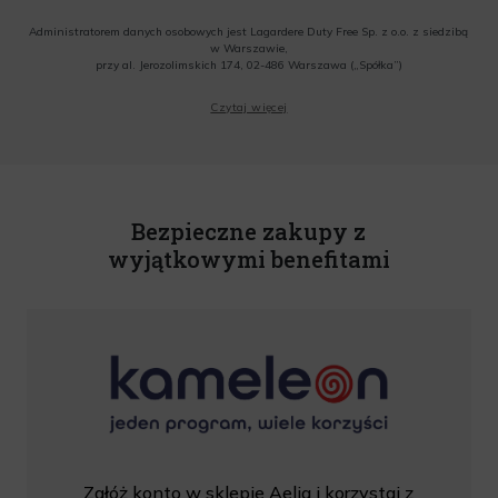
Administratorem danych osobowych jest Lagardere Duty Free Sp. z o.o. z siedzibą
w Warszawie,
przy al. Jerozolimskich 174, 02-486 Warszawa („Spółka”)
Wyrażam zgodę na przesyłanie przez Administratora tj. Lagardere Duty Free Sp. z
Czytaj więcej
o.o. informacji handlowych, w tym newslettera, informacji o promocjach i
nowościach na podany przeze mnie adres poczty elektronicznej, zgodnie z ustawą
o świadczeniu usług drogą elektroniczną z dnia 18 lipca 2002 r. (tekst jedn.: Dz.
U. z 2020 r., poz. 344) Wszelkie informacje handlowe są całkowicie bezpłatne.
Powyższa zgoda jest dobrowolna i może zostać wycofana w dowolnym momencie.
Rabat nie łączy się z innymi promocjami. W celu skorzystania z rabatu, należy
wprowadzić kod podczas procesu składania zamówienia.
Bezpieczne zakupy z
wyjątkowymi benefitami
Załóż konto w sklepie Aelia i korzystaj z