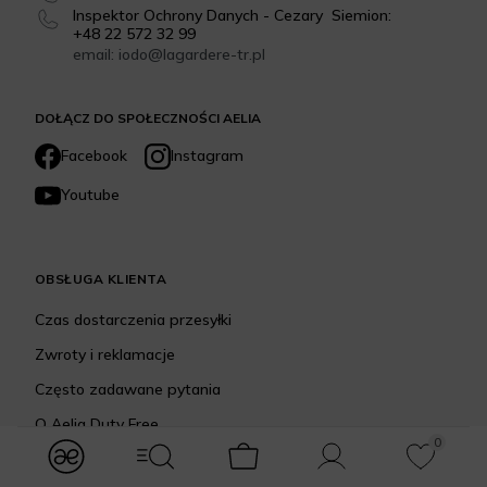
Inspektor Ochrony Danych - Cezary Siemion:
+48 22 572 32 99
email: iodo@lagardere-tr.pl
DOŁĄCZ DO SPOŁECZNOŚCI AELIA
Facebook
Instagram
Youtube
OBSŁUGA KLIENTA
Czas dostarczenia przesyłki
Zwroty i reklamacje
Często zadawane pytania
O Aelia Duty Free
0
Kontakt i dane firmy
modules.Navbar.menuLabels.logo
modules.Navbar.menuLabels.menuWithSearch
Koszyk
Konto
Ulubione