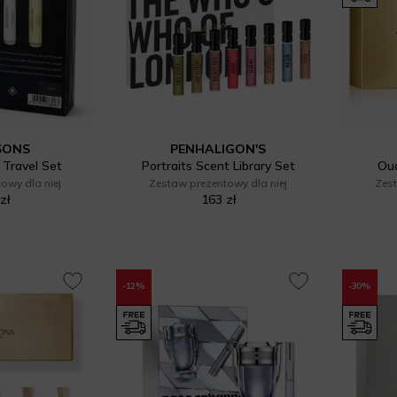
SONS
PENHALIGON'S
 Travel Set
Portraits Scent Library Set
Oud
owy dla niej
Zestaw prezentowy dla niej
Zest
zł
163 zł
-12%
-30%