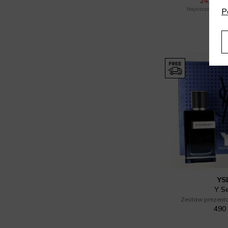
242,88 z
Najniższa cena z 30
P
YS
Y S
Zestaw prezent
490 