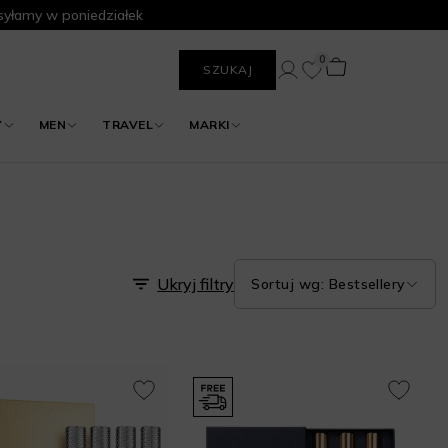
yłamy w poniedziałek
0
SZUKAJ
Y
MEN
TRAVEL
MARKI
Ukryj filtry
Sortuj wg: Bestsellery