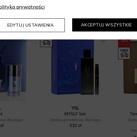
ł
470,80 zł
276 zł
535 zł
 dni: 226,32 zł
Najniższa cena z 30 dni: 454,75 zł
olityka prywatności
5.00
/ 5.00
AKCEPTUJ WSZYSTKIE
EDYTUJ USTAWIENIA
-10%
L
YSL
et
MYSLF Set
Ter
owy dla niego
Zestaw prezentowy dla niego
Zest
zł
510 zł
Najn