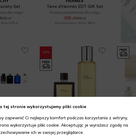
NCHY
HERMES
ociety Set
Terre d’Hermès EDT Gift Set
owy dla niego
Zestaw prezentowy dla niego
ł
388 zł
595 zł
485 zł
30 dni: 476 zł
Najniższa cena z 30 dni: 388 zł
-12%
a tej stronie wykorzystujemy pliki cookie
by zapewnić Ci najlepszy komfort podczas korzystania z witryny,
LANC
HERMES
atures Set
Terre D'Hermes Eau de Parfum Set
trona wykorzystuje pliki cookie. Akceptując je wyrażasz zgodę na
owy dla niego
Zestaw prezentowy dla niego
Zest
rzechowywanie ich w swojej przeglądarce.