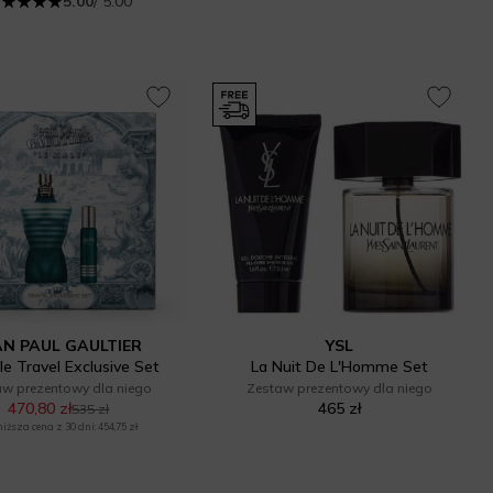
5.00
/ 5.00
AN PAUL GAULTIER
YSL
le Travel Exclusive Set
La Nuit De L'Homme Set
aw prezentowy dla niego
Zestaw prezentowy dla niego
470,80 zł
465 zł
535 zł
iższa cena z 30 dni: 454,75 zł