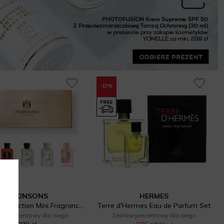
-12%
ATKINSONS
HERMES
The Fresh Addiction Mini Fragrance Set
Terre d'Hermes Eau de Parfum Set
aw prezentowy dla niego
Zestaw prezentowy dla niego