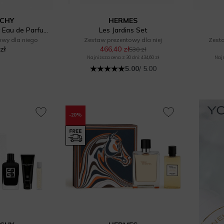
NCHY
HERMES
Gentleman Society Eau de Parfum Set
Les Jardins Set
owy dla niego
Zestaw prezentowy dla niej
Zest
zł
466,40 zł
530 zł
Najniższa cena z 30 dni: 434,60 zł
Najn
5.00
/ 5.00
-20%