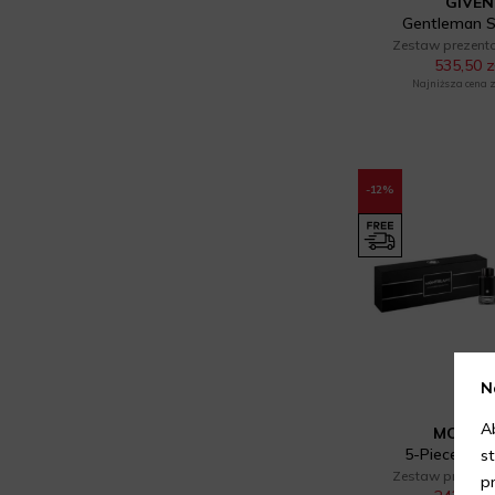
GIVE
Gentleman S
Zestaw prezent
535,50 z
Najniższa cena z 
-12%
N
A
MONTB
5-Piece Mini
s
Zestaw prezent
p