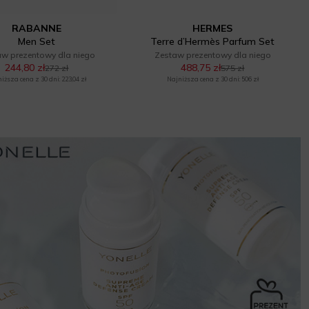
RABANNE
HERMES
Men Set
Terre d’Hermès Parfum Set
aw prezentowy dla niego
Zestaw prezentowy dla niego
244,80 zł
488,75 zł
272 zł
575 zł
iższa cena z 30 dni: 223,04 zł
Najniższa cena z 30 dni: 506 zł