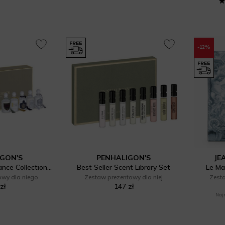
-12%
IGON'S
PENHALIGON'S
JE
Gentlemen's Fragrance Collection Set
Best Seller Scent Library Set
Le Ma
owy dla niego
Zestaw prezentowy dla niej
Zest
zł
147 zł
Najn