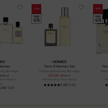
-12%
-20%
MES
HERMES
Hermes
Terre D'Hermes Set
Ter
owy dla niego
Zestaw prezentowy dla niego
Zest
ł
470,80 zł
465 zł
535 zł
 dni: 395,25 zł
Najniższa cena z 30 dni: 454,75 zł
Naj
ml
5.00
/ 5.00
4.00
/ 5.00