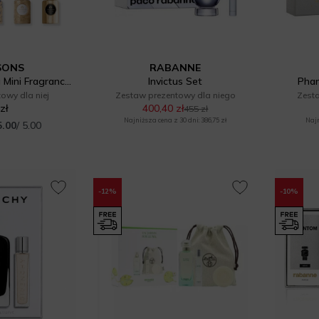
SONS
RABANNE
The Golden Feeling Mini Fragrance Set
Invictus Set
Phan
owy dla niej
Zestaw prezentowy dla niego
Zest
zł
400,40 zł
455 zł
Najniższa cena z 30 dni: 386,75 zł
Najn
5.00
/ 5.00
-12%
-10%