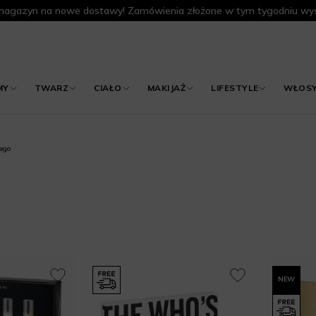
agazyn na nowe dostawy! Zamówienia złożone w tym tygodniu wys
MY
TWARZ
CIAŁO
MAKIJAŻ
LIFESTYLE
WŁOS
ego
NEW