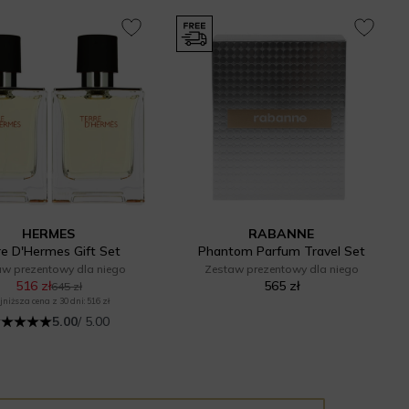
HERMES
RABANNE
re D'Hermes Gift Set
Phantom Parfum Travel Set
aw prezentowy dla niego
Zestaw prezentowy dla niego
516 zł
565 zł
645 zł
niższa cena z 30 dni: 516 zł
5.00
/ 5.00