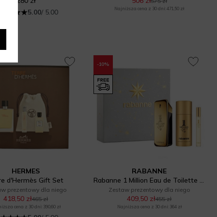
280 zł
506 zł
575 zł
Najniższa cena z 30 dni: 471,50 zł
5.00
/ 5.00
-10%
HERMES
RABANNE
re d'Hermès Gift Set
Rabanne 1 Million Eau de Toilette Gift Set
aw prezentowy dla niego
Zestaw prezentowy dla niego
418,50 zł
409,50 zł
465 zł
455 zł
iższa cena z 30 dni: 390,60 zł
Najniższa cena z 30 dni: 364 zł