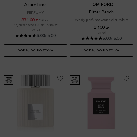
TOM FORD
Azure Lime
Bitter Peach
PERFUMY
831,60 zł
Wody perfumowane dla kobiet
945 zł
Najniższa cena z 30 dni: 774,90 zł
1 400 zł
50 ml
50 ml
5.00
/ 5.00
5.00
/ 5.00
DODAJ DO KOSZYKA
DODAJ DO KOSZYKA