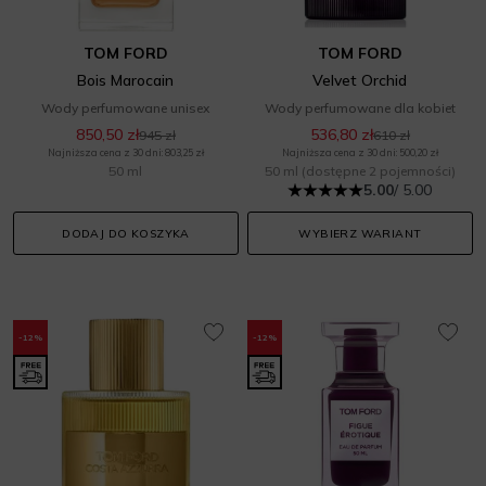
TOM FORD
TOM FORD
Bois Marocain
Velvet Orchid
Wody perfumowane unisex
Wody perfumowane dla kobiet
850,50 zł
536,80 zł
945 zł
610 zł
Najniższa cena z 30 dni: 803,25 zł
Najniższa cena z 30 dni: 500,20 zł
50 ml
50 ml
(dostępne 2 pojemności)
5.00
/ 5.00
DODAJ DO KOSZYKA
WYBIERZ WARIANT
-12%
-12%