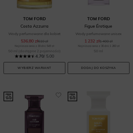
TOM FORD
TOM FORD
Costa Azzurra
Figue Érotique
Wody perfumowane dla kobiet
Wody perfumowane unisex
536,80 zł
1 232 zł
610 zł
1 400 zł
Najniższa cena z 30 dni: 549 zł
Najniższa cena z 30 dni: 1 260 zł
50 ml
(dostępne 2 pojemności)
50 ml
4.70
/ 5.00
WYBIERZ WARIANT
DODAJ DO KOSZYKA