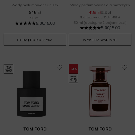
Wody perfumowane unisex
Wody perfumowane dla mężczyzn
945 zł
488 zł
610 zł
50 ml
Najniższa cena z 30 dni: 488 zł
50 ml
(dostępne 2 pojemności)
5.00
/ 5.00
5.00
/ 5.00
DODAJ DO KOSZYKA
WYBIERZ WARIANT
-15%
TOM FORD
TOM FORD