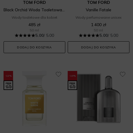
TOM FORD
TOM FORD
Black Orchid Woda Toaletowa Damska
Vanille Fatale
Wody toaletowe dla kobiet
Wody perfumowane unisex
485 zł
1 400 zł
50 ml
50 ml
5.00
/ 5.00
5.00
/ 5.00
DODAJ DO KOSZYKA
DODAJ DO KOSZYKA
-12%
-10%