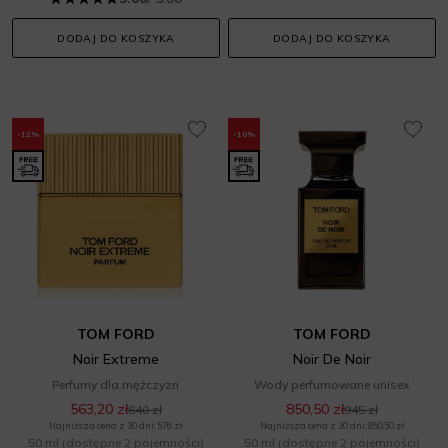
DODAJ DO KOSZYKA
DODAJ DO KOSZYKA
-12%
-10%
TOM FORD
TOM FORD
Noir Extreme
Noir De Noir
Perfumy dla mężczyzn
Wody perfumowane unisex
563,20 zł
850,50 zł
640 zł
945 zł
Najniższa cena z 30 dni: 576 zł
Najniższa cena z 30 dni: 850,50 zł
50 ml
(dostępne 2 pojemności)
50 ml
(dostępne 2 pojemności)