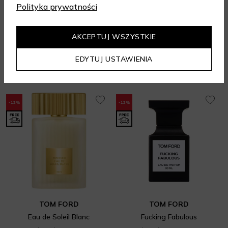
Wody perfumowane unisex
Zestaw prezentowy dla niej
Polityka prywatności
1 400 zł
536,80 zł
610 zł
50 ml
(dostępne 2 pojemności)
Najniższa cena z 30 dni: 500,20 zł
5.00
/ 5.00
5.00
/ 5.00
AKCEPTUJ WSZYSTKIE
WYBIERZ WARIANT
DODAJ DO KOSZYKA
EDYTUJ USTAWIENIA
-12%
-12%
TOM FORD
TOM FORD
Eau de Soleil Blanc
Fucking Fabulous