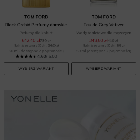
TOM FORD
TOM FORD
Black Orchid Perfumy damskie
Eau de Grey Vetiver
Perfumy dla kobiet
Wody toaletowe dla mężczyzn
642,40 zł
348,50 zł
730 zł
410 zł
Najniższa cena z 30 dni: 598,60 zł
Najniższa cena z 30 dni: 369 zł
50 ml
(dostępne 2 pojemności)
50 ml
(dostępne 2 pojemności)
4.60
/ 5.00
WYBIERZ WARIANT
WYBIERZ WARIANT