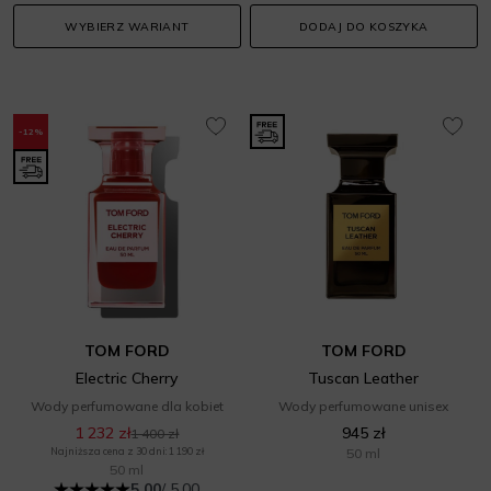
WYBIERZ WARIANT
DODAJ DO KOSZYKA
-12%
TOM FORD
TOM FORD
Electric Cherry
Tuscan Leather
Wody perfumowane dla kobiet
Wody perfumowane unisex
1 232 zł
945 zł
1 400 zł
Najniższa cena z 30 dni: 1 190 zł
50 ml
50 ml
5.00
/ 5.00