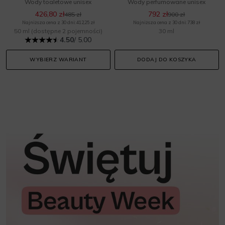
Wody toaletowe unisex
Wody perfumowane unisex
426,80 zł
792 zł
485 zł
900 zł
Najniższa cena z 30 dni: 412,25 zł
Najniższa cena z 30 dni: 738 zł
50 ml
(dostępne 2 pojemności)
30 ml
4.50
/ 5.00
WYBIERZ WARIANT
DODAJ DO KOSZYKA