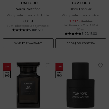
TOM FORD
TOM FORD
Neroli Portofino
Black Lacquer
Wody perfumowane dla kobiet
Wody perfumowane unisex
680 zł
1 232 zł
1 400 zł
30 ml
(dostępne 3 pojemności)
Najniższa cena z 30 dni: 1 148 zł
50 ml
5.00
/ 5.00
5.00
/ 5.00
WYBIERZ WARIANT
DODAJ DO KOSZYKA
-20%
-15%