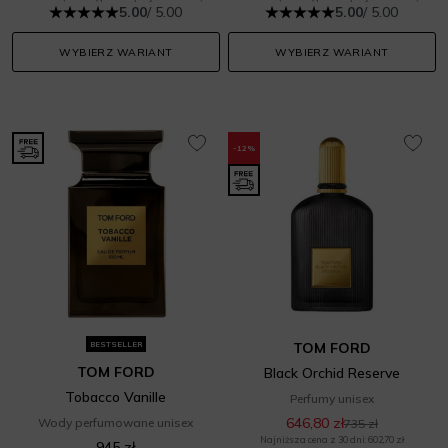
5.00
/ 5.00
5.00
/ 5.00
WYBIERZ WARIANT
WYBIERZ WARIANT
-12%
BESTSELLER
TOM FORD
TOM FORD
Black Orchid Reserve
Tobacco Vanille
Perfumy unisex
646,80 zł
Wody perfumowane unisex
735 zł
Najniższa cena z 30 dni: 602,70 zł
945 zł