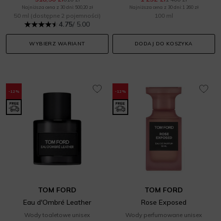
Najniższa cena z 30 dni: 500,20 zł
Najniższa cena z 30 dni: 1 260 zł
50 ml
(dostępne 2 pojemności)
100 ml
4.75
/ 5.00
WYBIERZ WARIANT
DODAJ DO KOSZYKA
-12%
-12%
TOM FORD
TOM FORD
Eau d'Ombré Leather
Rose Exposed
Wody toaletowe unisex
Wody perfumowane unisex