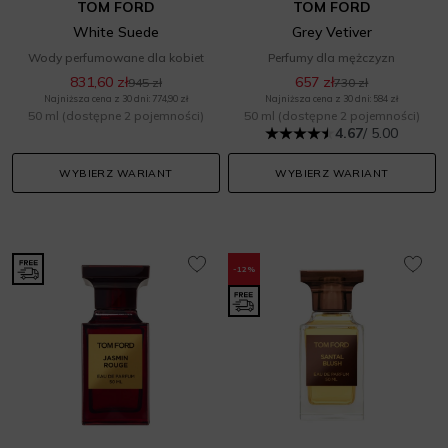
TOM FORD
TOM FORD
White Suede
Grey Vetiver
Wody perfumowane dla kobiet
Perfumy dla mężczyzn
831,60 zł
657 zł
945 zł
730 zł
Najniższa cena z 30 dni: 774,90 zł
Najniższa cena z 30 dni: 584 zł
50 ml
(dostępne 2 pojemności)
50 ml
(dostępne 2 pojemności)
4.67
/ 5.00
WYBIERZ WARIANT
WYBIERZ WARIANT
-12%