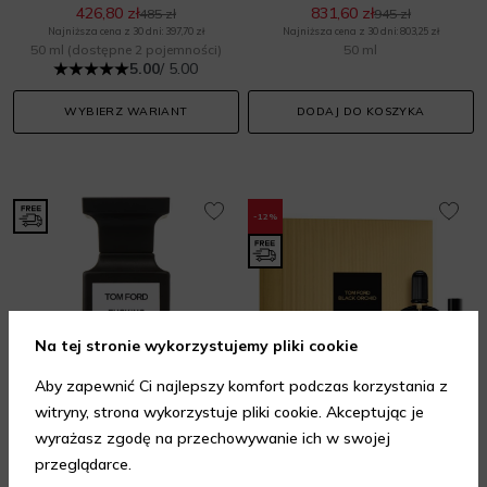
426,80 zł
831,60 zł
485 zł
945 zł
Najniższa cena z 30 dni: 397,70 zł
Najniższa cena z 30 dni: 803,25 zł
50 ml
(dostępne 2 pojemności)
50 ml
5.00
/ 5.00
WYBIERZ WARIANT
DODAJ DO KOSZYKA
-12%
Na tej stronie wykorzystujemy pliki cookie
Aby zapewnić Ci najlepszy komfort podczas korzystania z
witryny, strona wykorzystuje pliki cookie. Akceptując je
TOM FORD
TOM FORD
wyrażasz zgodę na przechowywanie ich w swojej
Fucking Fabulous
Black Orchid Gift Set
przeglądarce.