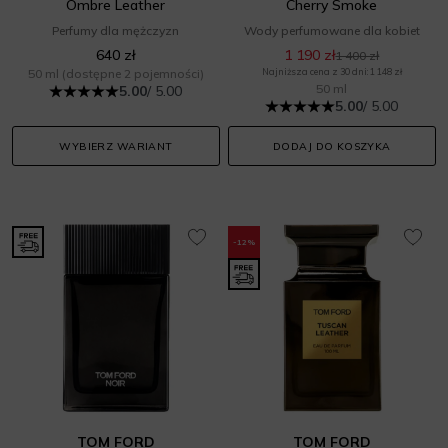
Ombre Leather
Cherry Smoke
Perfumy dla mężczyzn
Wody perfumowane dla kobiet
640 zł
1 190 zł
1 400 zł
50 ml
(dostępne 2 pojemności)
Najniższa cena z 30 dni: 1 148 zł
50 ml
5.00
/ 5.00
5.00
/ 5.00
WYBIERZ WARIANT
DODAJ DO KOSZYKA
-12%
TOM FORD
TOM FORD