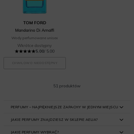
TOM FORD
Mandarino Di Amalfi
Wody perfumowane unisex
Wkrótce dostępny
5.00
/ 5.00
CHWILOWO NIEDOSTĘPNY
51 produktów
PERFUMY – NAJPIĘKNIEJSZE ZAPACHY W JEDNYM MIEJSCU
JAKIE PERFUMY ZNAJDZIESZ W SKLEPIE AELIA?
Najsłynniejsze marki, ulubione klasyki i zupełnie nowe
kompozycje – w Aelia Duty Free każdy na pewno znajdzie
JAKIE PERFUMY WYBRAĆ?