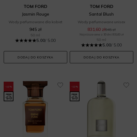
TOM FORD
TOM FORD
Jasmin Rouge
Santal Blush
Wody perfumowane dla kobiet
Wody perfumowane unisex
945 zł
831,60 zł
945 zł
50 ml
Najniższa cena z 30 dni: 831,60 zł
50 ml
5.00
/ 5.00
5.00
/ 5.00
DODAJ DO KOSZYKA
DODAJ DO KOSZYKA
-12%
-12%