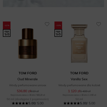
-12%
-20%
TOM FORD
TOM FORD
Oud Minerale
Vanilla Sex
Wody perfumowane unisex
Wody perfumowane dla kobiet
536,80 zł
1 120 zł
610 zł
1 400 zł
Najniższa cena z 30 dni: 500,20 zł
Najniższa cena z 30 dni: 1 190 zł
50 ml
(dostępne 2 pojemności)
50 ml
5.00
/ 5.00
5.00
/ 5.00