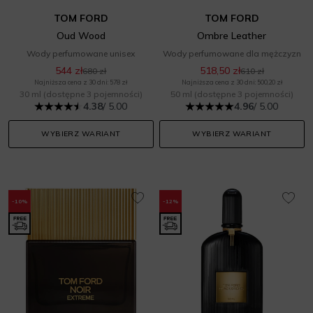
TOM FORD
TOM FORD
Oud Wood
Ombre Leather
Wody perfumowane unisex
Wody perfumowane dla mężczyzn
544 zł
518,50 zł
680 zł
610 zł
Najniższa cena z 30 dni: 578 zł
Najniższa cena z 30 dni: 500,20 zł
30 ml
(dostępne 3 pojemności)
50 ml
(dostępne 3 pojemności)
4.38
/ 5.00
4.96
/ 5.00
WYBIERZ WARIANT
WYBIERZ WARIANT
-10%
-12%