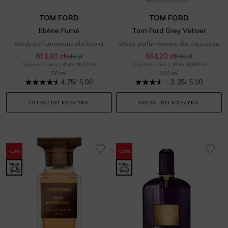
TOM FORD
TOM FORD
Ebène Fumé
Tom Ford Grey Vetiver
Wody perfumowane dla kobiet
Wody perfumowane dla mężczyzn
831,60 zł
651,20 zł
945 zł
740 zł
Najniższa cena z 30 dni: 803,25 zł
Najniższa cena z 30 dni: 606,80 zł
50 ml
100 ml
4.75
/ 5.00
3.25
/ 5.00
DODAJ DO KOSZYKA
DODAJ DO KOSZYKA
-10%
-12%