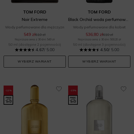
TOM FORD
TOM FORD
Noir Extreme
Black Orchid woda perfumowana damska
Wody perfumowane dla mężczyzn
Wody perfumowane dla kobiet
549 zł
536,80 zł
610 zł
610 zł
Najniższa cena z 30 dni: 549 zł
Najniższa cena z 30 dni: 500,20 zł
50 ml
(dostępne 2 pojemności)
50 ml
(dostępne 3 pojemności)
4.67
/ 5.00
4.50
/ 5.00
WYBIERZ WARIANT
WYBIERZ WARIANT
-12%
-15%