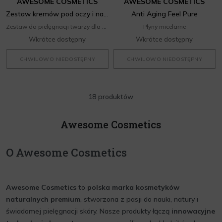
AWESOME COSMETICS
AWESOME COSMETICS
Zestaw kremów pod oczy i na powieki
Anti Aging Feel Pure
Zestaw do pielęgnacji twarzy dla niej
Płyny micelarne
Wkrótce dostępny
Wkrótce dostępny
CHWILOWO NIEDOSTĘPNY
CHWILOWO NIEDOSTĘPNY
18 produktów
Awesome Cosmetics
O Awesome Cosmetics
Awesome Cosmetics
to
polska marka kosmetyków
naturalnych premium
, stworzona z pasji do nauki, natury i
świadomej pielęgnacji skóry. Nasze produkty łączą
innowacyjne