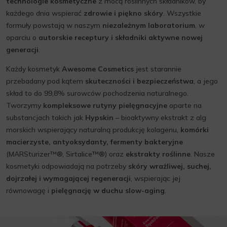
technologie kosmetyczne
z mocą roślinnych składników, by
każdego dnia wspierać
zdrowie i piękno skóry
. Wszystkie
formuły powstają w naszym
niezależnym laboratorium
, w
oparciu o
autorskie receptury i składniki aktywne nowej
generacji
.
Każdy kosmetyk
Awesome Cosmetics
jest starannie
przebadany pod kątem
skuteczności i bezpieczeństwa
, a jego
skład to do 99,8% surowców pochodzenia naturalnego.
Tworzymy
kompleksowe rutyny pielęgnacyjne
oparte na
substancjach takich jak
Hypskin
– bioaktywny ekstrakt z alg
morskich wspierający naturalną produkcję kolagenu,
komórki
macierzyste, antyoksydanty, fermenty bakteryjne
(MARSturizer™®, Sirtalice™®) oraz
ekstrakty roślinne
. Nasze
kosmetyki odpowiadają na potrzeby
skóry wrażliwej, suchej,
dojrzałej i wymagającej regeneracji
, wspierając jej
równowagę i
pielęgnację w duchu slow-aging
.