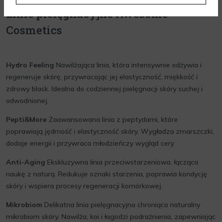
Linie pielęgnacyjne Awesome
Cosmetics
Hydro Feeling
Nawilżająca linia, która intensywnie odżywia i
regeneruje skórę, przywracając jej elastyczność, miękkość i
zdrowy blask. Idealna do codziennej pielęgnacji skóry suchej i
odwodnionej.
Pepti&More
Zaawansowana linia z peptydami, które
poprawiają jędrność i elastyczność skóry. Wygładza zmarszczki,
dodaje energii i przywraca młodzieńczy wygląd cery.
Anti-Aging
Ekskluzywna linia przeciwstarzeniowa, łącząca
naukę z naturą. Redukuje oznaki starzenia, poprawia kondycję
skóry i wspiera procesy regeneracji komórkowej.
Mikrobiom
Delikatna linia pielęgnacyjna chroniąca naturalny
mikrobiom skóry. Nawilża, koi i łagodzi podrażnienia, zapewniając