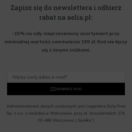
Zapisz się do newslettera i odbierz
rabat na aelia.pl:
-15% na cały nieprzeceniony asortyment przy
minimalnej wartości zamówienia 199 zł. Kod nie łączy
się z innymi zniżkami.
ODBIERZ KOD
Administratorem danych osobowych jest Lagardere Duty Free
Sp. z o.o. z siedzibą w Warszawie, przy al. Jerozolimskich 174,
02-486 Warszawa („Spółka”)
Wyrażam zgodę na przesyłanie przez Administratora tj.