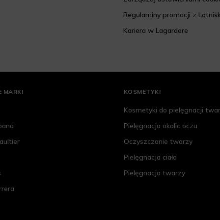
Regulaminy promocji z Lotnis
Kariera w Lagardere
 MARKI
KOSMETYKI
Kosmetyki do pielęgnacji twa
bana
Pielęgnacja okolic oczu
aultier
Oczyszczanie twarzy
Pielęgnacja ciała
s
Pielęgnacja twarzy
rrera