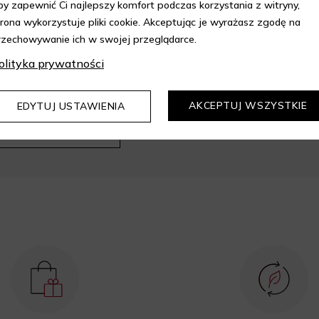
by zapewnić Ci najlepszy komfort podczas korzystania z witryny,
trona wykorzystuje pliki cookie. Akceptując je wyrażasz zgodę na
rzechowywanie ich w swojej przeglądarce.
olityka prywatności
epie Aelia i korzystaj z
kupów z 10% rabatem.
AKCEPTUJ WSZYSTKIE
EDYTUJ USTAWIENIA
DOWIEDZ SIĘ WIĘCEJ