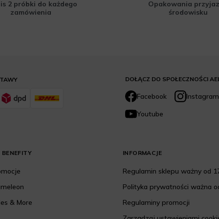
is 2 próbki do każdego
Opakowania przyja
zamówienia
środowisku
DOŁĄCZ DO SPOŁECZNOŚCI AE
STAWY
Facebook
Instagram
Youtube
 BENEFITY
INFORMACJE
romocje
Regulamin sklepu ważny od 17
ameleon
Polityka prywatności ważna od
les & More
Regulaminy promocji
Zarządzaj ustawieniami cooki