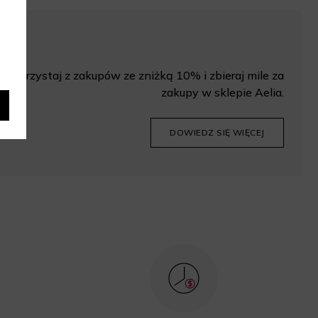
Korzystaj z zakupów ze zniżką 10% i zbieraj mile za
zakupy w sklepie Aelia.
DOWIEDZ SIĘ WIĘCEJ