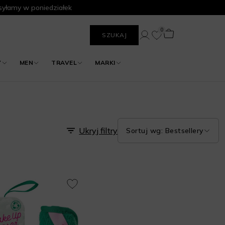
yłamy w poniedziałek
0
SZUKAJ
Y
MEN
TRAVEL
MARKI
Ukryj filtry
Sortuj wg: Bestsellery