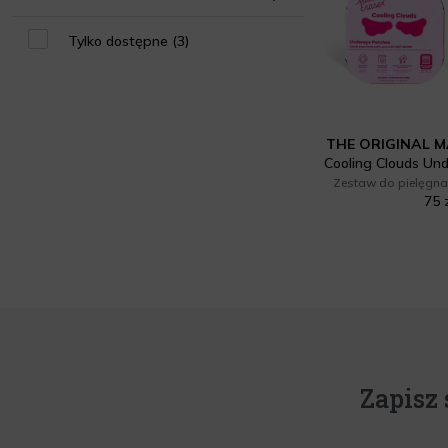
dla niej (1)
Łagodzące (1)
Tylko dostępne (3)
THE ORIGINAL 
Zestaw do pielęgnac
75 
Zapisz 