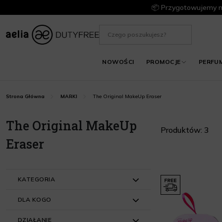
📦 Przygotowujemy m
NOWOŚCI
PROMOCJE
PERFU
The Original MakeUp Eraser
Strona Główna
MARKI
The Original MakeUp
Produktów: 3
Eraser
KATEGORIA
DLA KOGO
Zestaw do pielęgnacji twarzy (1)
DZIAŁANIE
Zestawy do pielęgnacji twarzy
Dla Niej (3)