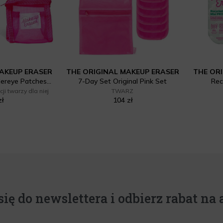
MAKEUP ERASER
THE ORIGINAL MAKEUP ERASER
THE OR
Cooling Clouds Undereye Patches Set
7-Day Set Original Pink Set
Rec
ji twarzy dla niej
TWARZ
zł
104 zł
się do newslettera i odbierz rabat na a