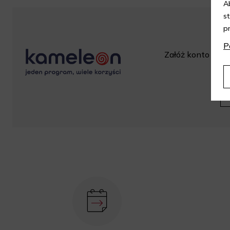
A
s
p
P
Załóż konto w skl
za