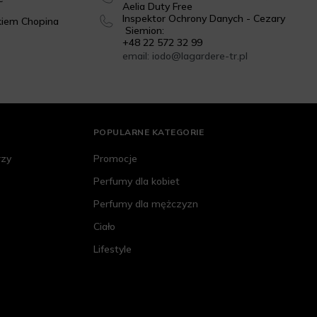
Aelia Duty Free
Inspektor Ochrony Danych - Cezary
kiem Chopina
Siemion:
+48 22 572 32 99
email: iodo@lagardere-tr.pl
POPULARNE KATEGORIE
rzy
Promocje
Perfumy dla kobiet
Perfumy dla mężczyzn
Ciało
Lifestyle