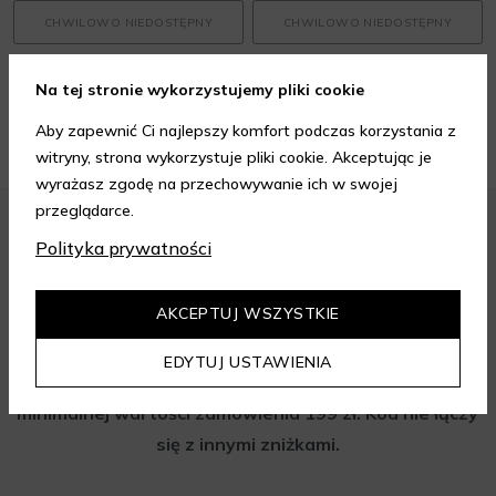
CHWILOWO NIEDOSTĘPNY
CHWILOWO NIEDOSTĘPNY
Na tej stronie wykorzystujemy pliki cookie
18 produktów
Aby zapewnić Ci najlepszy komfort podczas korzystania z
witryny, strona wykorzystuje pliki cookie. Akceptując je
wyrażasz zgodę na przechowywanie ich w swojej
przeglądarce.
Polityka prywatności
Zapisz się do newslettera i odbierz
AKCEPTUJ WSZYSTKIE
rabat na aelia.pl:
EDYTUJ USTAWIENIA
-15% na cały nieprzeceniony asortyment przy
minimalnej wartości zamówienia 199 zł. Kod nie łączy
się z innymi zniżkami.