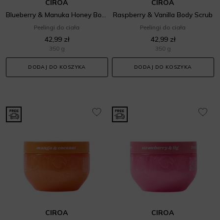
CIROA
CIROA
Blueberry & Manuka Honey Body Scrub
Raspberry & Vanilla Body Scrub
Peelingi do ciała
Peelingi do ciała
42,99 zł
42,99 zł
350 g
350 g
DODAJ DO KOSZYKA
DODAJ DO KOSZYKA
CIROA
CIROA