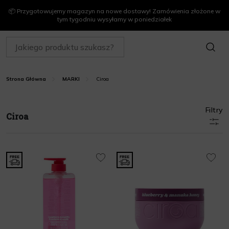
📦 Przygotowujemy magazyn na nowe dostawy! Zamówienia złożone w
tym tygodniu wysyłamy w poniedziałek
SZUKAJ
Ciroa
Strona Główna
MARKI
Filtry
Ciroa