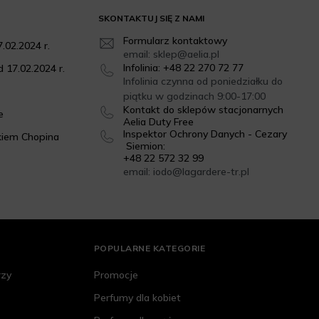
resem.
SKONTAKTUJ SIĘ Z NAMI
dzi dostępnych w ramach poszczególnych serwisów
Formularz kontaktowy
wiadomości w zakładce z prywatnymi wiadomościami.
.02.2024 r.
email: sklep@aelia.pl
w, a ci administratorzy świadczą na Twoją rzecz, w pełni
Infolinia: +48 22 270 72 77
 17.02.2024 r.
Infolinia czynna od poniedziałku do
piątku w godzinach 9:00-17:00
Kontakt do sklepów stacjonarnych
e
Aelia Duty Free
ach narzędzi analitycznych mamy dostęp wyłącznie do
Inspektor Ochrony Danych - Cezary
kiem Chopina
Siemion:
zeglądaniu i analizowaniu statystyk związanych z aktywnością
+48 22 572 32 99
email: iodo@lagardere-tr.pl
dziom.
POPULARNE KATEGORIE
i marketingowych mamy dostęp wyłącznie do Informacji
marketingowych, w tym targetowaniu reklam w ramach
rzy
Promocje
atystyk i informacji nieprzypisanych do konkretnych osób.
dziom.
Perfumy dla kobiet