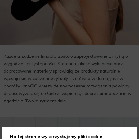
Każde urządzenie InnoGIO zostało zaprojektowane z myślą o
wygodzie i przystępności. Staranna jakość wykonania oraz
dopracowane materiały sprawiają, że produkty naturalnie
wpisują się w codzienne rytuały – zarówno w domu, jak i w
podróży. InnoGIO wierzy, że nowoczesne rozwiązania powinny
dopasowywać się do Ciebie, wspierając dobre samopoczucie w
zgodzie z Twoim rytmem dnia.
Na tej stronie wykorzystujemy pliki cookie