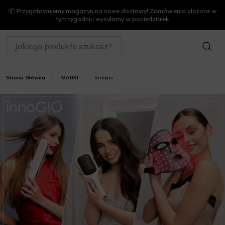
📦 Przygotowujemy magazyn na nowe dostawy! Zamówienia złożone w
tym tygodniu wysyłamy w poniedziałek
SZUKAJ
Innogio
Strona Główna
MARKI