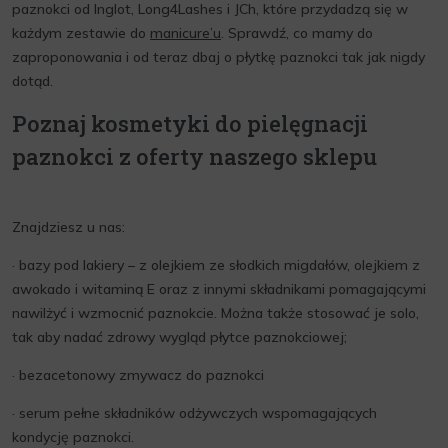
paznokci od Inglot, Long4Lashes i JCh, które przydadzą się w
każdym zestawie do
manicure’u
. Sprawdź, co mamy do
zaproponowania i od teraz dbaj o płytkę paznokci tak jak nigdy
dotąd.
Poznaj kosmetyki do pielęgnacji
paznokci z oferty naszego sklepu
Znajdziesz u nas:
· bazy pod lakiery – z olejkiem ze słodkich migdałów, olejkiem z
awokado i witaminą E oraz z innymi składnikami pomagającymi
nawilżyć i wzmocnić paznokcie. Można także stosować je solo,
tak aby nadać zdrowy wygląd płytce paznokciowej;
· bezacetonowy zmywacz do paznokci
· serum pełne składników odżywczych wspomagających
kondycję paznokci.