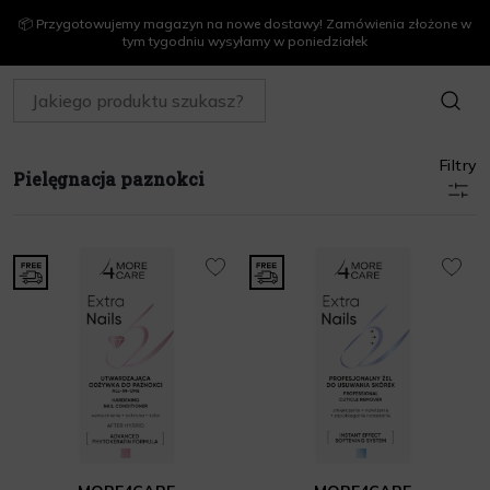
📦 Przygotowujemy magazyn na nowe dostawy! Zamówienia złożone w
tym tygodniu wysyłamy w poniedziałek
SZUKAJ
Pielęgnacja paznokci
Strona Główna
MAKIJAŻ
Paznokcie
Filtry
Pielęgnacja paznokci