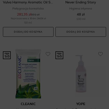
Vulva Harmony Aromatic Oil Serum
Never Ending Story
Pielęgnacja koreańska
Higiena intymna
281,35 zł
48 zł
331 zł
Najniższa cena z 30 dni: 244,94 zł
100 ml
50 ml
DODAJ DO KOSZYKA
DODAJ DO KOSZYKA
CLEANIC
YOPE