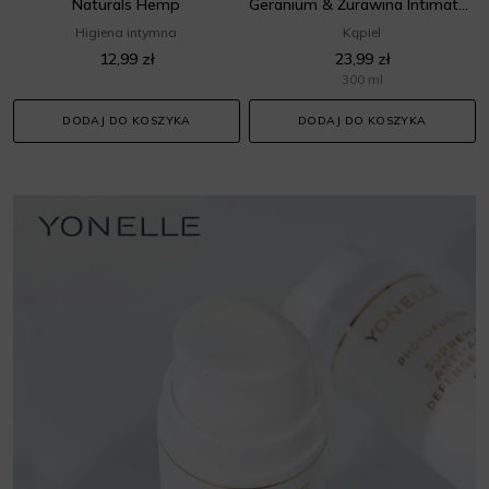
Naturals Hemp
Geranium & Żurawina Intimate Wash Gel
Higiena intymna
Kąpiel
12,99 zł
23,99 zł
300 ml
DODAJ DO KOSZYKA
DODAJ DO KOSZYKA