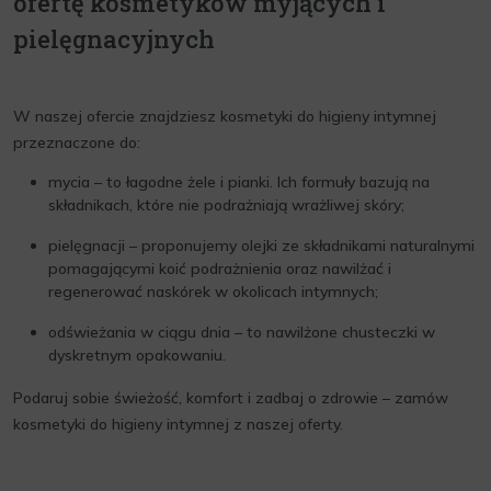
ofertę kosmetyków myjących i
pielęgnacyjnych
W naszej ofercie znajdziesz kosmetyki do higieny intymnej
przeznaczone do:
mycia – to łagodne żele i pianki. Ich formuły bazują na
składnikach, które nie podrażniają wrażliwej skóry;
pielęgnacji – proponujemy olejki ze składnikami naturalnymi
pomagającymi koić podrażnienia oraz nawilżać i
regenerować naskórek w okolicach intymnych;
odświeżania w ciągu dnia – to nawilżone chusteczki w
dyskretnym opakowaniu.
Podaruj sobie świeżość, komfort i zadbaj o zdrowie – zamów
kosmetyki do higieny intymnej z naszej oferty.