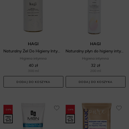
HAGI
HAGI
Naturalny Żel Do Higieny Intymnej
Naturalny płyn do higieny intymnej nawilżająco - kojący mama
Higiena intymna
Higiena intymna
40 zł
32 zł
300 ml
200 ml
DODAJ DO KOSZYKA
DODAJ DO KOSZYKA
-24%
-24%