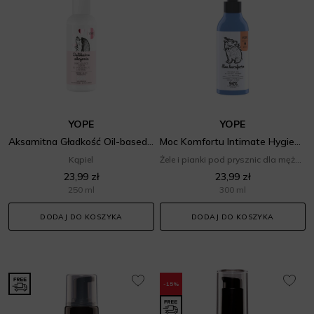
YOPE
YOPE
Aksamitna Gładkość Oil-based Intimate Hygiene Gel
Moc Komfortu Intimate Hygiene Gel for Men
Kąpiel
Żele i pianki pod prysznic dla mężczyzn
23,99 zł
23,99 zł
250 ml
300 ml
DODAJ DO KOSZYKA
DODAJ DO KOSZYKA
-15%