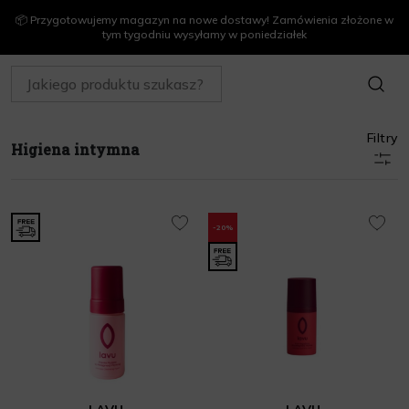
📦 Przygotowujemy magazyn na nowe dostawy! Zamówienia złożone w
tym tygodniu wysyłamy w poniedziałek
SZUKAJ
Higiena intymna
Strona Główna
CIAŁO
Filtry
Higiena intymna
-20%