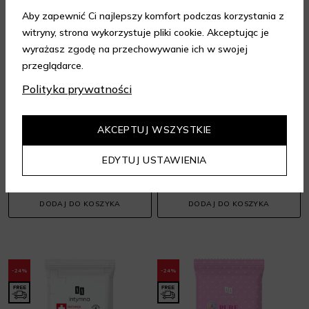
Aby zapewnić Ci najlepszy komfort podczas korzystania z
witryny, strona wykorzystuje pliki cookie. Akceptując je
wyrażasz zgodę na przechowywanie ich w swojej
przeglądarce.
Polityka prywatności
CLEANIC
AA SENSITIVE BEAUTY
PRODUCTS
Soft Intimate
Fresh Delikatne Chusteczki Do Higieny Intymnej
AKCEPTUJ WSZYSTKIE
Higiena intymna
Higiena intymna
9,87 zł
12,99 zł
EDYTUJ USTAWIENIA
5,59 zł
7,99 zł
Najniższa cena z 30 dni: 9,22 zł
Najniższa cena z 30 dni: 5,67 zł
DODAJ DO KOSZYKA
DODAJ DO KOSZYKA
-24%
-24%