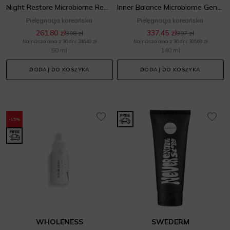
Night Restore Microbiome Repair Sleeping Mask
Inner Balance Microbiome Gentle Cleanser
Pielęgnacja koreańska
Pielęgnacja koreańska
261,80 zł
337,45 zł
308 zł
397 zł
Najniższa cena z 30 dni: 246,40 zł
Najniższa cena z 30 dni: 305,69 zł
50 ml
140 ml
DODAJ DO KOSZYKA
DODAJ DO KOSZYKA
-15%
WHOLENESS
SWEDERM