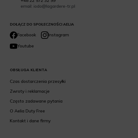
+48 22 572 32 99
email: iodo@lagardere-tr.pl
DOŁĄCZ DO SPOŁECZNOŚCI AELIA
Facebook
Instagram
Youtube
OBSŁUGA KLIENTA
Czas dostarczenia przesyłki
Zwroty i reklamacje
Często zadawane pytania
O Aelia Duty Free
Kontakt i dane firmy