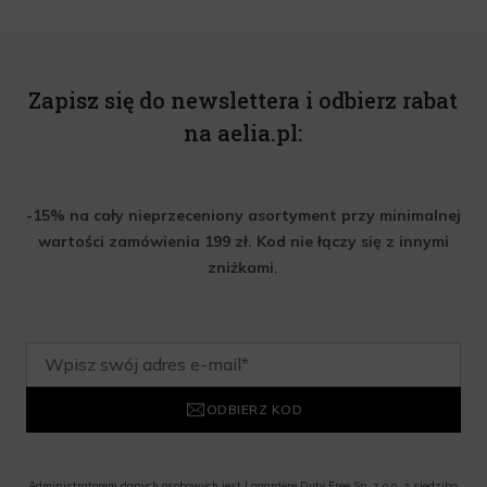
Zapisz się do newslettera i odbierz rabat
na aelia.pl:
-15% na cały nieprzeceniony asortyment przy minimalnej
wartości zamówienia 199 zł. Kod nie łączy się z innymi
zniżkami.
ODBIERZ KOD
Administratorem danych osobowych jest Lagardere Duty Free Sp. z o.o. z siedzibą