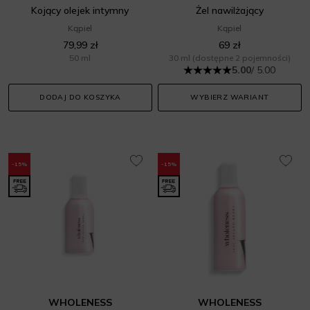
Kojący olejek intymny
Żel nawilżający
Kąpiel
Kąpiel
79,99 zł
69 zł
50 ml
30 ml
(dostępne 2 pojemności)
5.00
/ 5.00
DODAJ DO KOSZYKA
WYBIERZ WARIANT
-15%
-15%
WHOLENESS
WHOLENESS