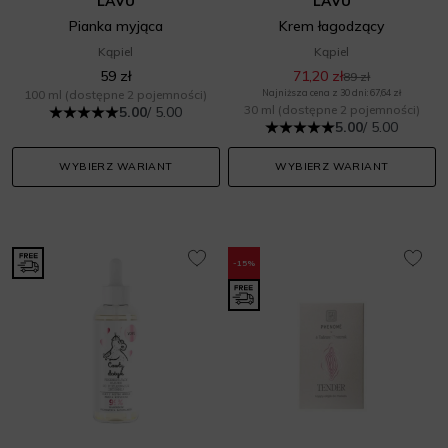
LAVU
LAVU
Pianka myjąca
Krem łagodzący
Kąpiel
Kąpiel
59 zł
71,20 zł
89 zł
100 ml
(dostępne 2 pojemności)
Najniższa cena z 30 dni: 67,64 zł
30 ml
(dostępne 2 pojemności)
5.00
/ 5.00
5.00
/ 5.00
WYBIERZ WARIANT
WYBIERZ WARIANT
-15%