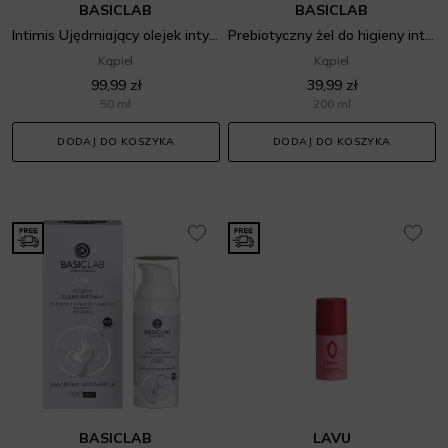
BASICLAB
BASICLAB
Intimis Ujędrniający olejek intymny z 5% estrów z ostropestu plamistego, 2% peptydu Argireline™ YOUth
Prebiotyczny żel do higieny intymenj
Kąpiel
Kąpiel
99,99 zł
39,99 zł
50 ml
200 ml
DODAJ DO KOSZYKA
DODAJ DO KOSZYKA
BASICLAB
LAVU