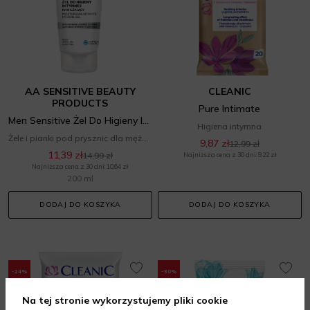
AA SENSITIVE BEAUTY
CLEANIC
PRODUCTS
Pure Intimate
Men Sensitive Żel Do Higieny Intymnej
Higiena intymna
Żele i pianki pod prysznic dla mężczyzn
9,87 zł
12,99 zł
11,39 zł
14,99 zł
Najniższa cena z 30 dni: 9,22 zł
Najniższa cena z 30 dni: 10,64 zł
200 ml
DODAJ DO KOSZYKA
DODAJ DO KOSZYKA
-24%
-30%
Na tej stronie wykorzystujemy pliki cookie