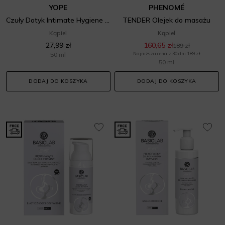
YOPE
PHENOMÉ
Czuły Dotyk Intimate Hygiene Oil
TENDER Olejek do masażu
Kąpiel
Kąpiel
27,99 zł
160,65 zł
189 zł
50 ml
Najniższa cena z 30 dni: 189 zł
50 ml
DODAJ DO KOSZYKA
DODAJ DO KOSZYKA