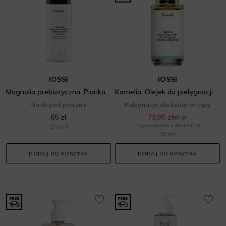
IOSSI
IOSSI
Magnolia prebiotyczna. Pianka do higieny intymnej
Kamelia. Olejek do pielęgnacji i masażu intymnego
Pianki pod prysznic
Pielęgnacja dla kobiet w ciąży
65 zł
73,95 zł
87 zł
170 ml
Najniższa cena z 30 dni: 87 zł
30 ml
DODAJ DO KOSZYKA
DODAJ DO KOSZYKA