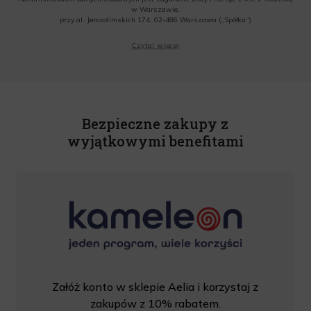
w Warszawie,
przy al. Jerozolimskich 174, 02-486 Warszawa („Spółka”)
Wyrażam zgodę na przesyłanie przez Administratora tj. Lagardere Duty Free Sp. z
Czytaj więcej
o.o. informacji handlowych, w tym newslettera, informacji o promocjach i
nowościach na podany przeze mnie adres poczty elektronicznej, zgodnie z ustawą
o świadczeniu usług drogą elektroniczną z dnia 18 lipca 2002 r. (tekst jedn.: Dz.
U. z 2020 r., poz. 344) Wszelkie informacje handlowe są całkowicie bezpłatne.
Powyższa zgoda jest dobrowolna i może zostać wycofana w dowolnym momencie.
Rabat nie łączy się z innymi promocjami. W celu skorzystania z rabatu, należy
wprowadzić kod podczas procesu składania zamówienia.
Bezpieczne zakupy z
wyjątkowymi benefitami
Załóż konto w sklepie Aelia i korzystaj z
zakupów z 10% rabatem.