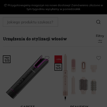
📦 Przygotowujemy magazyn na nowe dostawy! Zamówienia złożone w
tym tygodniu wysyłamy w poniedziałek
SZUKAJ
Filtry
Urządzenia do stylizacji włosów
-15%
GARETT
BEAUTIFLY