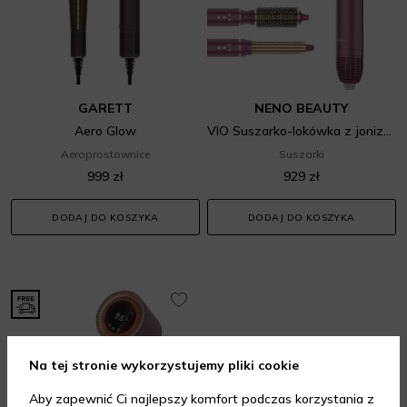
GARETT
NENO BEAUTY
Aero Glow
VIO Suszarko-lokówka z jonizacją
Aeroprostownice
Suszarki
999 zł
929 zł
DODAJ DO KOSZYKA
DODAJ DO KOSZYKA
Na tej stronie wykorzystujemy pliki cookie
Aby zapewnić Ci najlepszy komfort podczas korzystania z