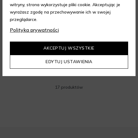
witryny, strona wykorzystuje pliki cookie. Akceptując je
wyrażasz zgodę na przechowywanie ich w swojej
przeglądarce.
NENO BEAUTY
Polityka prywatności
SILVIA Suszarka do włosów
Suszarki
AKCEPTUJ WSZYSTKIE
599 zł
EDYTUJ USTAWIENIA
DODAJ DO KOSZYKA
17 produktów