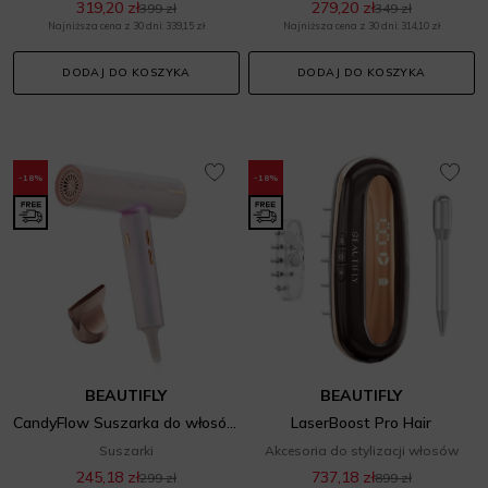
319,20 zł
279,20 zł
399 zł
349 zł
Najniższa cena z 30 dni: 339,15 zł
Najniższa cena z 30 dni: 314,10 zł
DODAJ DO KOSZYKA
DODAJ DO KOSZYKA
-18%
-18%
BEAUTIFLY
BEAUTIFLY
CandyFlow Suszarka do włosów
LaserBoost Pro Hair
Suszarki
Akcesoria do stylizacji włosów
245,18 zł
737,18 zł
299 zł
899 zł