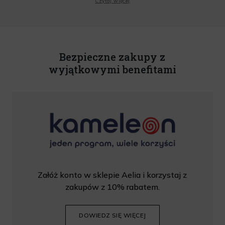
Czytaj więcej
o.o. informacji handlowych, w tym newslettera, informacji o promocjach i
nowościach na podany przeze mnie adres poczty elektronicznej, zgodnie z ustawą
o świadczeniu usług drogą elektroniczną z dnia 18 lipca 2002 r. (tekst jedn.: Dz.
U. z 2020 r., poz. 344) Wszelkie informacje handlowe są całkowicie bezpłatne.
Powyższa zgoda jest dobrowolna i może zostać wycofana w dowolnym momencie.
Rabat nie łączy się z innymi promocjami. W celu skorzystania z rabatu, należy
wprowadzić kod podczas procesu składania zamówienia.
Bezpieczne zakupy z
wyjątkowymi benefitami
Załóż konto w sklepie Aelia i korzystaj z
zakupów z 10% rabatem.
DOWIEDZ SIĘ WIĘCEJ