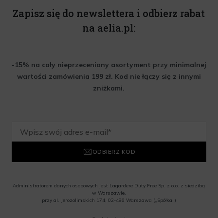
Zapisz się do newslettera i odbierz rabat
na aelia.pl:
-15% na cały nieprzeceniony asortyment przy minimalnej
wartości zamówienia 199 zł. Kod nie łączy się z innymi
zniżkami.
ODBIERZ KOD
Administratorem danych osobowych jest Lagardere Duty Free Sp. z o.o. z siedzibą
w Warszawie,
przy al. Jerozolimskich 174, 02-486 Warszawa („Spółka”)
Wyrażam zgodę na przesyłanie przez Administratora tj. Lagardere Duty Free Sp. z