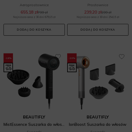
Aeroprostownice
Prostownice
655,18 zł
239,20 zł
799 zł
299 zł
Najniższa cena z 30 dni: 679,15 zł
Najniższa cena z 30 dni: 254,15 zł
DODAJ DO KOSZYKA
DODAJ DO KOSZYKA
-18%
-20%
BEAUTIFLY
BEAUTIFLY
MistEssence Suszarka do włosów
IonBoost Suszarka do włosów
Suszarki
Suszarki