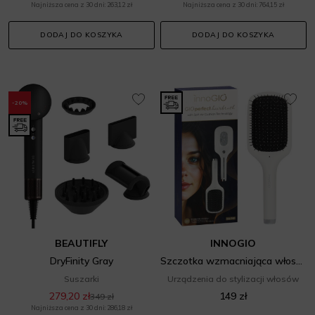
Najniższa cena z 30 dni: 263,12 zł
Najniższa cena z 30 dni: 764,15 zł
DODAJ DO KOSZYKA
DODAJ DO KOSZYKA
-20%
BEAUTIFLY
INNOGIO
DryFinity Gray
Szczotka wzmacniająca włosy GIO-745
Suszarki
Urządzenia do stylizacji włosów
279,20 zł
149 zł
349 zł
Najniższa cena z 30 dni: 286,18 zł