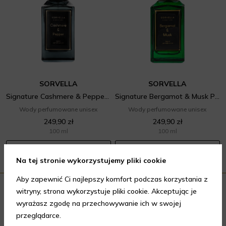
SORVELLA
SORVELLA
Signature Cashmere & Pepper Parfum
Signature Bergamot & Musk Parfum
Wody perfumowane unisex
Wody perfumowane unisex
249,90 zł
249,90 zł
100 ml
100 ml
DODAJ DO KOSZYKA
DODAJ DO KOSZYKA
Na tej stronie wykorzystujemy pliki cookie
Aby zapewnić Ci najlepszy komfort podczas korzystania z
witryny, strona wykorzystuje pliki cookie. Akceptując je
Odkryj nowości
wyrażasz zgodę na przechowywanie ich w swojej
przeglądarce.