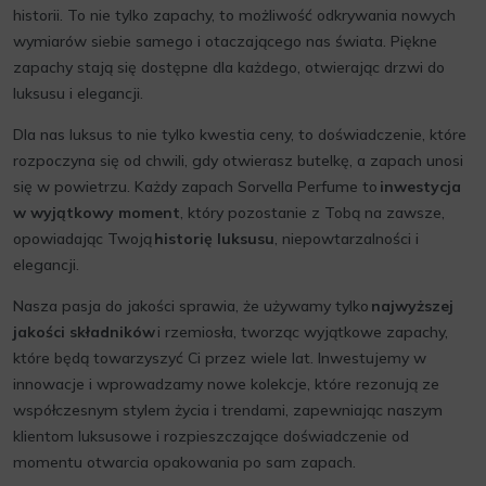
historii. To nie tylko zapachy, to możliwość odkrywania nowych
wymiarów siebie samego i otaczającego nas świata. Piękne
zapachy stają się dostępne dla każdego, otwierając drzwi do
luksusu i elegancji.
Dla nas luksus to nie tylko kwestia ceny, to doświadczenie, które
rozpoczyna się od chwili, gdy otwierasz butelkę, a zapach unosi
się w powietrzu. Każdy zapach Sorvella Perfume to
inwestycja
w wyjątkowy moment
, który pozostanie z Tobą na zawsze,
opowiadając Twoją
historię luksusu
, niepowtarzalności i
elegancji.
Nasza pasja do jakości sprawia, że używamy tylko
najwyższej
jakości składników
i rzemiosła, tworząc wyjątkowe zapachy,
które będą towarzyszyć Ci przez wiele lat. Inwestujemy w
innowacje i wprowadzamy nowe kolekcje, które rezonują ze
współczesnym stylem życia i trendami, zapewniając naszym
klientom luksusowe i rozpieszczające doświadczenie od
momentu otwarcia opakowania po sam zapach.