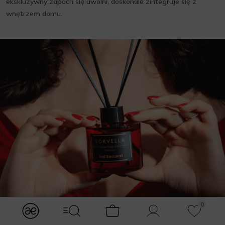
ekskluzywny zapach się uwolni, doskonale zintegruje się z
wnętrzem domu.
0
modules.Navbar.menuLabels.logo
modules.Navbar.menuLabels.menuWithSearch
Koszyk
Konto
Ulubione