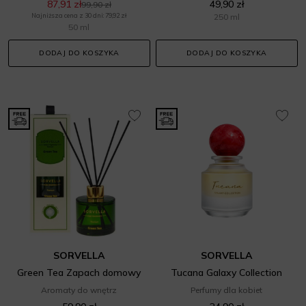
87,91 zł
49,90 zł
99,90 zł
Najniższa cena z 30 dni: 79,92 zł
250 ml
50 ml
DODAJ DO KOSZYKA
DODAJ DO KOSZYKA
SORVELLA
SORVELLA
Green Tea Zapach domowy
Tucana Galaxy Collection
Aromaty do wnętrz
Perfumy dla kobiet