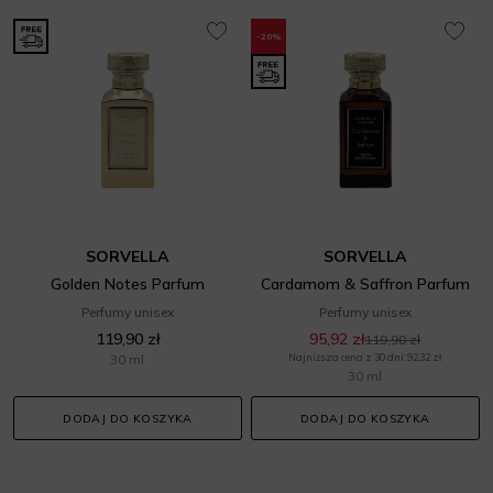
-20%
SORVELLA
SORVELLA
Golden Notes Parfum
Cardamom & Saffron Parfum
Perfumy unisex
Perfumy unisex
119,90 zł
95,92 zł
119,90 zł
30 ml
Najniższa cena z 30 dni: 92,32 zł
30 ml
DODAJ DO KOSZYKA
DODAJ DO KOSZYKA