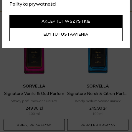
Polityka prywatności
AKCEPTUJ WSZYSTKIE
EDYTUJ USTAWIENIA
SORVELLA
SORVELLA
Signature Vanila & Oud Parfum
Signature Neroli & Citron Parfum
Wody perfumowane unisex
Wody perfumowane unisex
249,90 zł
249,90 zł
100 ml
100 ml
DODAJ DO KOSZYKA
DODAJ DO KOSZYKA