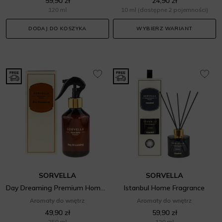
59,90 zł
24,90 zł
120 ml
10 ml
(dostępne 2 pojemności)
DODAJ DO KOSZYKA
WYBIERZ WARIANT
SORVELLA
SORVELLA
Day Dreaming Premium Home Spray
Istanbul Home Fragrance
Aromaty do wnętrz
Aromaty do wnętrz
49,90 zł
59,90 zł
250 ml
120 ml