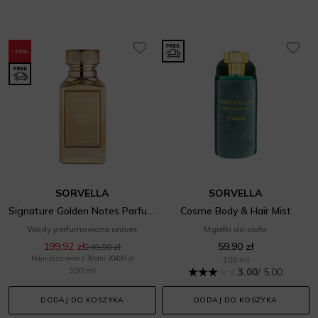
-20%
SORVELLA
SORVELLA
Signature Golden Notes Parfum
Cosme Body & Hair Mist
Wody perfumowane unisex
Mgiełki do ciała
199,92 zł
59,90 zł
249,90 zł
Najniższa cena z 30 dni: 204,92 zł
100 ml
100 ml
3.00
/ 5.00
DODAJ DO KOSZYKA
DODAJ DO KOSZYKA