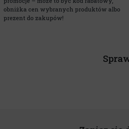
promocje – może to być kod rabatowy,
obniżka cen wybranych produktów albo
prezent do zakupów!
Spraw