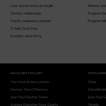
Czas dostarczenia przesyłki
Rabaty i p
Zwroty i reklamacje
Program K
Często zadawane pytania
Program Mi
O Aelia Duty Free
Kontakt i dane firmy
NASZE BESTSELLERY
POPULARNE
Tom Ford Ombre Leather
Chloé
Hermes Terre D'Hermes
Dolce&Gab
Jean Paul Gaultier Divine
Jean Paul G
Stanley Quencher Rose Quartz
Yonelle