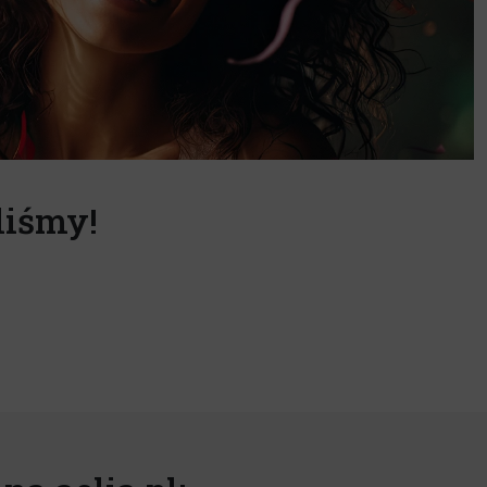
liśmy!