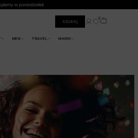
yłamy w poniedziałek
0
SZUKAJ
Y
MEN
TRAVEL
MARKI