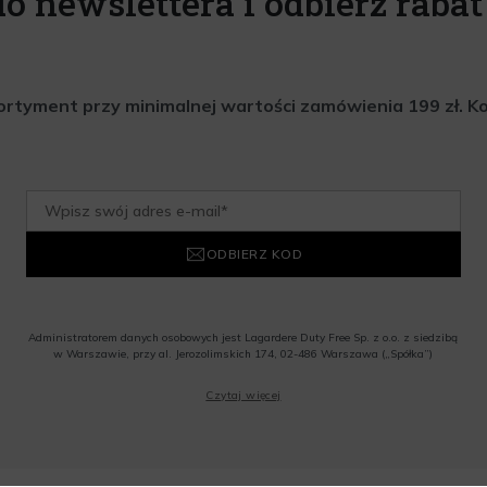
do newslettera i odbierz rabat 
rtyment przy minimalnej wartości zamówienia 199 zł. Kod 
ODBIERZ KOD
Administratorem danych osobowych jest Lagardere Duty Free Sp. z o.o. z siedzibą
w Warszawie, przy al. Jerozolimskich 174, 02-486 Warszawa („Spółka”)
Wyrażam zgodę na przesyłanie przez Administratora tj. Lagardere Duty Free Sp. z
Czytaj więcej
o.o. informacji handlowych, w tym newslettera, informacji o promocjach i
nowościach na podany przeze mnie adres poczty elektronicznej, zgodnie z ustawą
o świadczeniu usług drogą elektroniczną z dnia 18 lipca 2002 r. (tekst jedn.: Dz.
U. z 2020 r., poz. 344) Wszelkie informacje handlowe są całkowicie bezpłatne.
Powyższa zgoda jest dobrowolna i może zostać wycofana w dowolnym momencie.
Rabat nie łączy się z innymi promocjami. W celu skorzystania z rabatu, należy