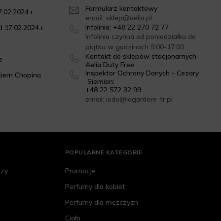
Formularz kontaktowy
.02.2024 r.
email: sklep@aelia.pl
Infolinia: +48 22 270 72 77
 17.02.2024 r.
Infolinia czynna od poniedziałku do
piątku w godzinach 9:00-17:00
Kontakt do sklepów stacjonarnych
e
Aelia Duty Free
Inspektor Ochrony Danych - Cezary
kiem Chopina
Siemion:
+48 22 572 32 99
email: iodo@lagardere-tr.pl
POPULARNE KATEGORIE
rzy
Promocje
Perfumy dla kobiet
Perfumy dla mężczyzn
Ciało