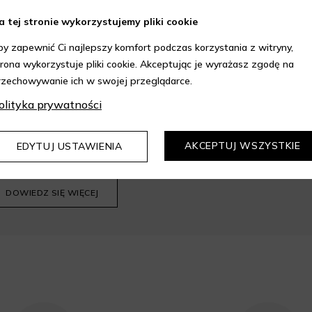
wprowadzić kod podczas procesu składania zamówienia.
a tej stronie wykorzystujemy pliki cookie
ieczne zakupy z wyjątkowymi benef
by zapewnić Ci najlepszy komfort podczas korzystania z witryny,
trona wykorzystuje pliki cookie. Akceptując je wyrażasz zgodę na
rzechowywanie ich w swojej przeglądarce.
olityka prywatności
epie Aelia i korzystaj z
AKCEPTUJ WSZYSTKIE
EDYTUJ USTAWIENIA
kupów z 10% rabatem.
DOWIEDZ SIĘ WIĘCEJ