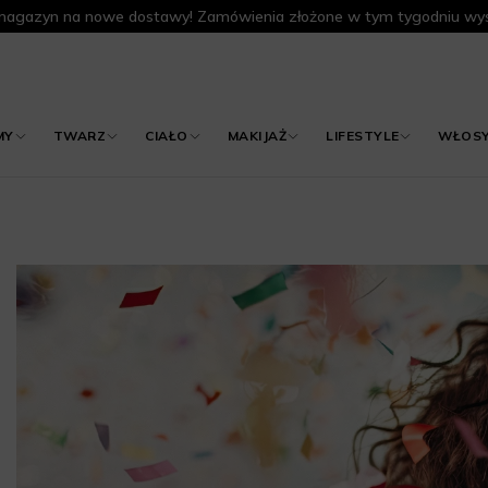
agazyn na nowe dostawy! Zamówienia złożone w tym tygodniu wys
MY
TWARZ
CIAŁO
MAKIJAŻ
LIFESTYLE
WŁOS