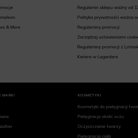
romocje
Regulamin sklepu ważny od 17
ameleon
Polityka prywatności ważna od
les & More
Regulaminy promocji
Zarządzaj ustawieniami cooki
Regulaminy promocji z Lotnis
Kariera w Lagardere
 MARKI
KOSMETYKI
Kosmetyki do pielęgnacji twa
bana
Pielęgnacja okolic oczu
aultier
Oczyszczanie twarzy
Pielęgnacja ciała