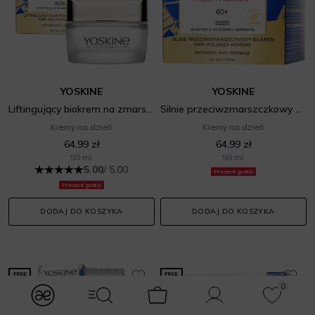
YOSKINE
YOSKINE
Liftingujący biokrem na zmarszczki 100% Kolagen Morski
Silnie przeciwzmarszczkowy biokrem 100% Kolagen Morski
Kremy na dzień
Kremy na dzień
64,99 zł
64,99 zł
50 ml
50 ml
5.00
/ 5.00
Prezent gratis
Prezent gratis
DODAJ DO KOSZYKA
DODAJ DO KOSZYKA
0
modules.Navbar.menuLabels.logo
modules.Navbar.menuLabels.menuWithSearch
Koszyk
Konto
Ulubione