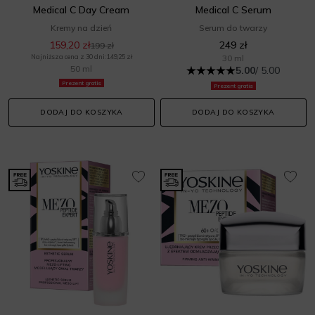
Medical C Day Cream
Medical C Serum
Kremy na dzień
Serum do twarzy
159,20 zł
249 zł
199 zł
Najniższa cena z 30 dni: 149,25 zł
30 ml
50 ml
5.00
/ 5.00
Prezent gratis
Prezent gratis
DODAJ DO KOSZYKA
DODAJ DO KOSZYKA