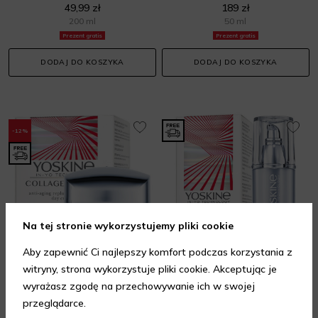
49,99 zł
189 zł
200 ml
50 ml
Prezent gratis
Prezent gratis
DODAJ DO KOSZYKA
DODAJ DO KOSZYKA
-12%
Na tej stronie wykorzystujemy pliki cookie
Aby zapewnić Ci najlepszy komfort podczas korzystania z
witryny, strona wykorzystuje pliki cookie. Akceptując je
YOSKINE
YOSKINE
wyrażasz zgodę na przechowywanie ich w swojej
Collagen Laser, wypełniająco-liftingujący krem o wzmocnionej sile działania z laserowym stymulatorem kolagenu na dzień
Yoskine Collagen Laser, intensywne serum na głębokie zmarszczki z laserowym stymulatorem kolagenu
przeglądarce.
Kremy na dzień
Serum do twarzy