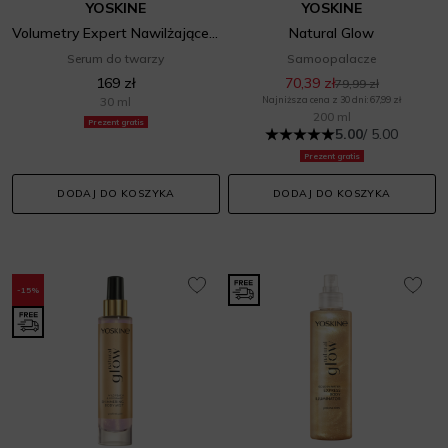
YOSKINE
YOSKINE
Volumetry Expert Nawilżające Serum Do Twarzy
Natural Glow
Serum do twarzy
Samoopalacze
169 zł
70,39 zł
79,99 zł
30 ml
Najniższa cena z 30 dni: 67,99 zł
200 ml
Prezent gratis
5.00
/ 5.00
Prezent gratis
DODAJ DO KOSZYKA
DODAJ DO KOSZYKA
-15%