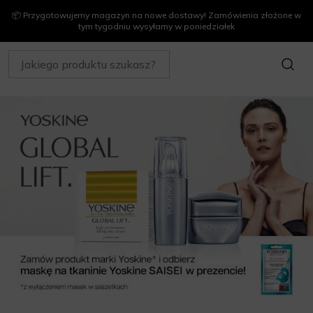
📦 Przygotowujemy magazyn na nowe dostawy! Zamówienia złożone w
tym tygodniu wysyłamy w poniedziałek
SZUKAJ