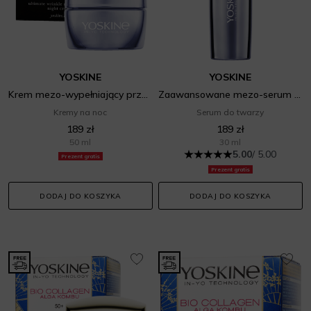
YOSKINE
YOSKINE
Krem mezo-wypełniający przeciw zmarszczkom z Bio-Mikroigłami na noc
Zaawansowane mezo-serum naprawcze z Bio-Mikroigłami
Kremy na noc
Serum do twarzy
189 zł
189 zł
50 ml
30 ml
5.00
/ 5.00
Prezent gratis
Prezent gratis
DODAJ DO KOSZYKA
DODAJ DO KOSZYKA