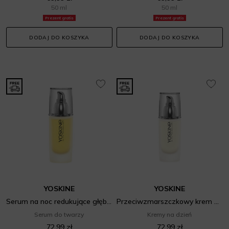
50 ml
50 ml
Prezent gratis
Prezent gratis
DODAJ DO KOSZYKA
DODAJ DO KOSZYKA
YOSKINE
YOSKINE
Serum na noc redukujące głębokie zmarszczki i przebarwienia
Przeciwzmarszczkowy krem na dzień SPF 50+
Serum do twarzy
Kremy na dzień
72,99 zł
72,99 zł