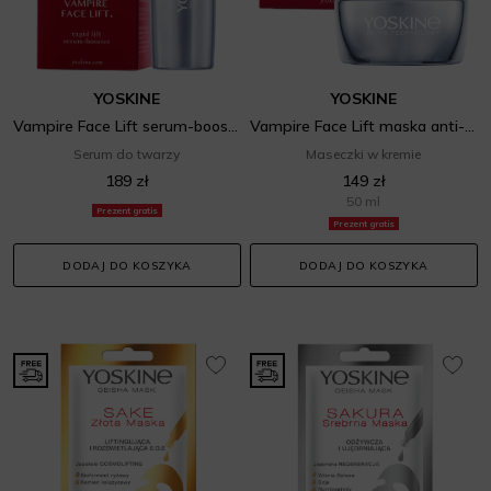
YOSKINE
YOSKINE
Vampire Face Lift serum-booster z efektem natychmiastowego liftingu
Vampire Face Lift maska anti-aging na noc
Serum do twarzy
Maseczki w kremie
189 zł
149 zł
50 ml
Prezent gratis
Prezent gratis
DODAJ DO KOSZYKA
DODAJ DO KOSZYKA