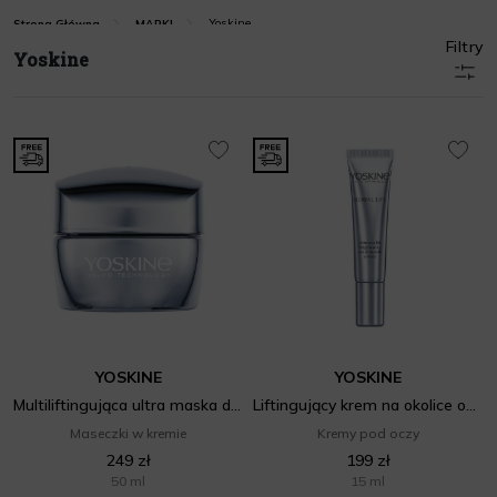
Yoskine
Strona Główna
MARKI
Filtry
Yoskine
YOSKINE
YOSKINE
Multiliftingująca ultra maska do twarzy
Liftingujący krem na okolice oczu i ust
Maseczki w kremie
Kremy pod oczy
249 zł
199 zł
50 ml
15 ml