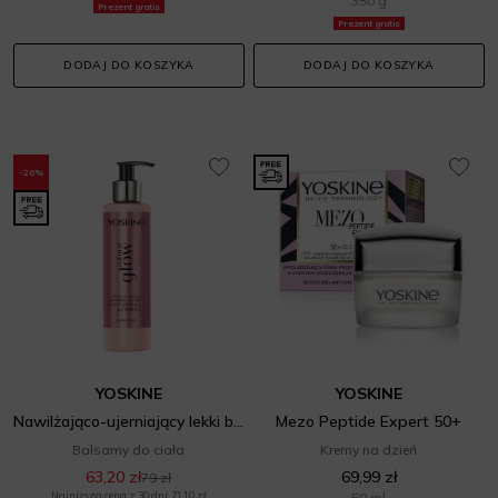
350 g
Prezent gratis
Prezent gratis
DODAJ DO KOSZYKA
DODAJ DO KOSZYKA
-20%
YOSKINE
YOSKINE
Nawilżająco-ujerniający lekki balsam do ciała
Mezo Peptide Expert 50+
Balsamy do ciała
Kremy na dzień
63,20 zł
69,99 zł
79 zł
Najniższa cena z 30 dni: 71,10 zł
50 ml