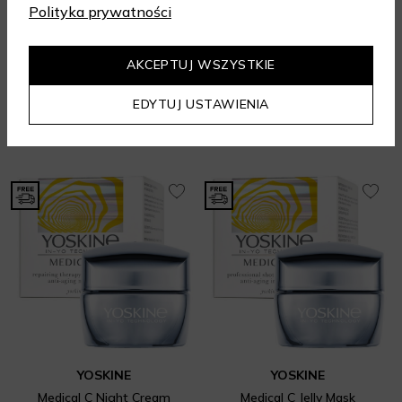
166,32 zł
189 zł
Polityka prywatności
189 zł
Najniższa cena z 30 dni: 141,75 zł
30 ml
50 ml
3.67
/ 5.00
5.00
/ 5.00
AKCEPTUJ WSZYSTKIE
Prezent gratis
Prezent gratis
EDYTUJ USTAWIENIA
DODAJ DO KOSZYKA
DODAJ DO KOSZYKA
YOSKINE
YOSKINE
Medical C Night Cream
Medical C Jelly Mask