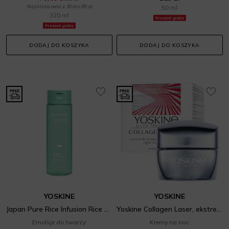
Najniższa cena z 30 dni: 89 zł
50 ml
320 ml
Prezent gratis
Prezent gratis
DODAJ DO KOSZYKA
DODAJ DO KOSZYKA
YOSKINE
YOSKINE
Japan Pure Rice Infusion Rice Essence
Yoskine Collagen Laser, ekstremalnie ujędrniający krem-zabieg z laserowym stymulatorem kolagenu na noc
Emulsje do twarzy
Kremy na noc