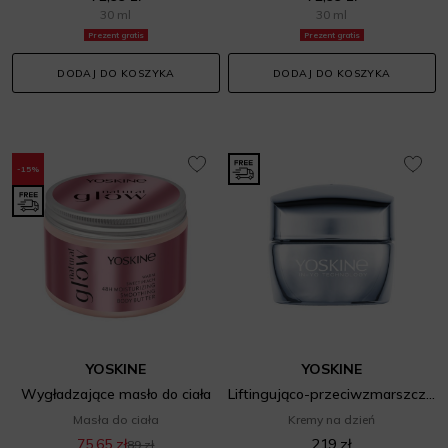
30 ml
30 ml
Prezent gratis
Prezent gratis
DODAJ DO KOSZYKA
DODAJ DO KOSZYKA
-15%
YOSKINE
YOSKINE
Wygładzające masło do ciała
Liftingująco-przeciwzmarszczkowy krem na dzień
Masła do ciała
Kremy na dzień
75,65 zł
219 zł
89 zł