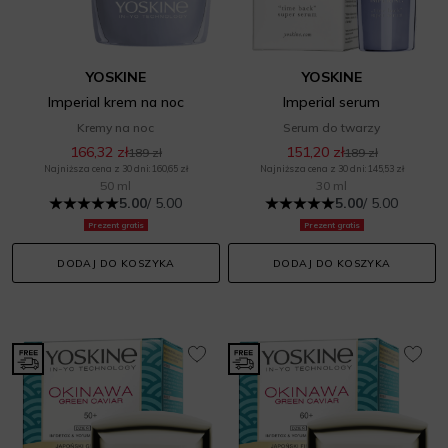
YOSKINE
YOSKINE
Imperial krem na noc
Imperial serum
Kremy na noc
Serum do twarzy
166,32 zł
151,20 zł
189 zł
189 zł
Najniższa cena z 30 dni: 160,65 zł
Najniższa cena z 30 dni: 145,53 zł
50 ml
30 ml
5.00
/ 5.00
5.00
/ 5.00
Prezent gratis
Prezent gratis
DODAJ DO KOSZYKA
DODAJ DO KOSZYKA