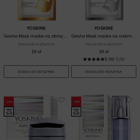
YOSKINE
YOSKINE
Geisha Mask maska na złotej tkaninie sake
Geisha Mask maska na srebrnej tkaninie sakura
Maseczki w płachcie
Maseczki w płachcie
19 zł
19 zł
5.00
/ 5.00
DODAJ DO KOSZYKA
DODAJ DO KOSZYKA
-12%
-20%