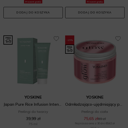
Prezent gratis
Prezent gratis
DODAJ DO KOSZYKA
DODAJ DO KOSZYKA
-15%
YOSKINE
YOSKINE
Japan Pure Rice Infusion Intensive Facial Scrub
Odmładzająco-ujędrniający peeling do ciała
Peelingi do twarzy
Peelingi do ciała
39,99 zł
75,65 zł
89 zł
75 ml
Najniższa cena z 30 dni: 69,42 zł