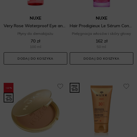
NUXE
NUXE
Very Rose Waterproof Eye and Lip Make-up Remover
Hair Prodigieux Le Sérum Concentré Hydra-Repulpant Cheveux & Cuir Chevelu
Płyny do demakijażu
Pielęgnacja włosów i skóry głowy
70 zł
162 zł
100 ml
50 ml
DODAJ DO KOSZYKA
DODAJ DO KOSZYKA
-12%