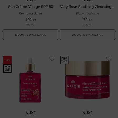
Sun Crème Visage SPF 50
Very Rose Soothing Cleansing Micellar Water
Kremy na dzień
Płyny micelarne
102 zł
72 zł
50 ml
200 ml
DODAJ DO KOSZYKA
DODAJ DO KOSZYKA
-20%
NUXE
NUXE