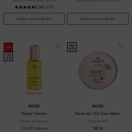
Najniższa cena z 30 dni: 136,50 zł
Najniższa cena z 30 dni: 213,20 zł
5.00
/ 5.00
DODAJ DO KOSZYKA
DODAJ DO KOSZYKA
-20%
NUXE
NUXE
Super Sérum
Reve de The Deo-Balm
Serum do twarzy
Dezodorant
276,80 zł
59 zł
346 zł