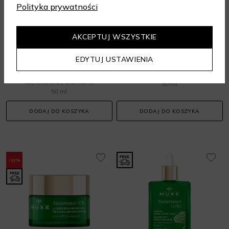
Polityka prywatności
NUXE
NUXE
AKCEPTUJ WSZYSTKIE
Nuxuriance Ultra Anti-Aging Cream
Nuxuriance Ultra Night Cream
EDYTUJ USTAWIENIA
Kremy do twarzy
Kremy na noc
222,30 zł
247 zł
247 zł
Najniższa cena z 30 dni: 247 zł
50 ml
50 ml
DODAJ DO KOSZYKA
DODAJ DO KOSZYKA
-12%