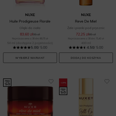
NUXE
NUXE
Huile Prodigieuse Florale
Reve De Miel
Olejki do ciała
Żele i pianki pod prysznic
83,60 zł
72,25 zł
95 zł
85 zł
Najniższa cena z 30 dni: 80,75 zł
Najniższa cena z 30 dni: 71,40 zł
50 ml
(dostępne 2 pojemności)
400 ml
5.00
/ 5.00
4.50
/ 5.00
WYBIERZ WARIANT
DODAJ DO KOSZYKA
-15%