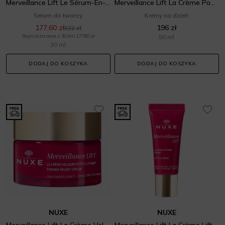
Merveillance Lift Le Sérum-En-Huile
Merveillance Lift La Crème Poudrée Effet Liftant
Serum do twarzy
Kremy na dzień
177,60 zł
196 zł
222 zł
Najniższa cena z 30 dni: 177,60 zł
50 ml
30 ml
DODAJ DO KOSZYKA
DODAJ DO KOSZYKA
NUXE
NUXE
Merveillance Lift La Crème Velours Effet Liftant
Merveillance Lift La Crème Liftante Reagard