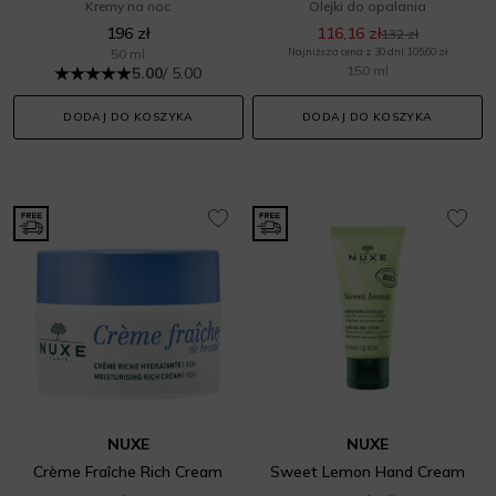
Kremy na noc
Olejki do opalania
196 zł
116,16 zł
132 zł
50 ml
Najniższa cena z 30 dni: 105,60 zł
150 ml
5.00
/ 5.00
DODAJ DO KOSZYKA
DODAJ DO KOSZYKA
NUXE
NUXE
Crème Fraîche Rich Cream
Sweet Lemon Hand Cream