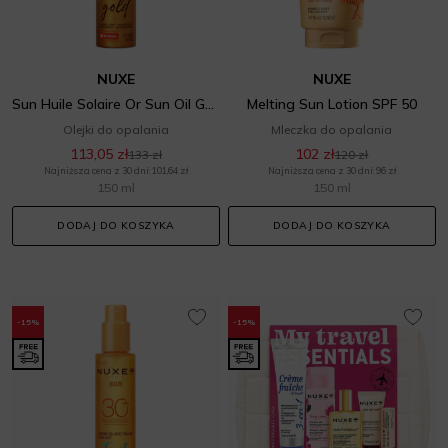
NUXE
NUXE
Sun Huile Solaire Or Sun Oil Gold SPF 50
Melting Sun Lotion SPF 50
Olejki do opalania
Mleczka do opalania
113,05 zł
102 zł
133 zł
120 zł
Najniższa cena z 30 dni: 101,64 zł
Najniższa cena z 30 dni: 96 zł
150 ml
150 ml
DODAJ DO KOSZYKA
DODAJ DO KOSZYKA
-15%
-15%