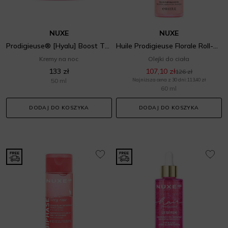
NUXE
NUXE
Prodigieuse® [Hyalu] Boost The Night Recovery Oil Balm
Huile Prodigieuse Florale Roll-On Multi-Purpose Dry Oil
Kremy na noc
Olejki do ciała
133 zł
107,10 zł
126 zł
50 ml
Najniższa cena z 30 dni: 113,40 zł
60 ml
DODAJ DO KOSZYKA
DODAJ DO KOSZYKA