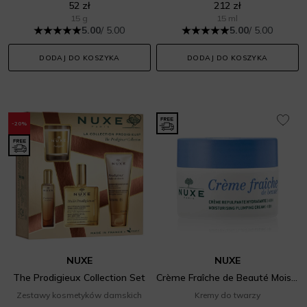
52 zł
212 zł
15 g
15 ml
5.00
/ 5.00
5.00
/ 5.00
DODAJ DO KOSZYKA
DODAJ DO KOSZYKA
-20%
NUXE
NUXE
The Prodigieux Collection Set
Crème Fraîche de Beauté Moisturising Plumping Cream
Zestawy kosmetyków damskich
Kremy do twarzy