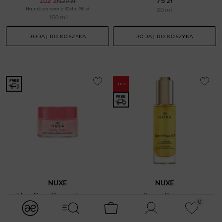
102 zł
75 zł
120 zł
Najniższa cena z 30 dni: 96 zł
30 ml
150 ml
DODAJ DO KOSZYKA
DODAJ DO KOSZYKA
-10%
NUXE
NUXE
Very Rose Baume Levres
Super Serum
0
Balsamy do ust
Serum do twarzy
modules.Navbar.menuLabels.logo
modules.Navbar.menuLabels.menuWithSearch
Koszyk
Konto
Ulubione
56 zł
238,50 zł
265 zł