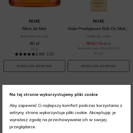
NUXE
NUXE
Rêve de Miel
Huile Prodigieuse Roll-On Multi-Purpose Dry Oil
Balsamy do ust
Olejki do ciała
60 zł
98,60 zł
116 zł
15 g
Najniższa cena z 30 dni: 95,12 zł
60 ml
5.00
/ 5.00
DODAJ DO KOSZYKA
DODAJ DO KOSZYKA
Na tej stronie wykorzystujemy pliki cookie
-10%
Aby zapewnić Ci najlepszy komfort podczas korzystania z
witryny, strona wykorzystuje pliki cookie. Akceptując je
wyrażasz zgodę na przechowywanie ich w swojej
przeglądarce.