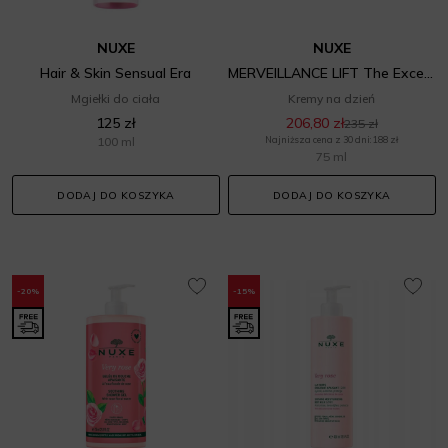
NUXE
NUXE
Hair & Skin Sensual Era
MERVEILLANCE LIFT The Exceptional Day & Night Cream
Mgiełki do ciała
Kremy na dzień
125 zł
206,80 zł
235 zł
100 ml
Najniższa cena z 30 dni: 188 zł
75 ml
DODAJ DO KOSZYKA
DODAJ DO KOSZYKA
-20%
-15%