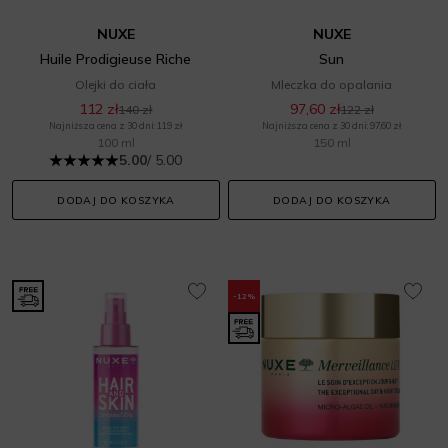
NUXE
NUXE
Huile Prodigieuse Riche
Sun
Olejki do ciała
Mleczka do opalania
112 zł
97,60 zł
140 zł
122 zł
Najniższa cena z 30 dni: 119 zł
Najniższa cena z 30 dni: 97,60 zł
100 ml
150 ml
5.00
/ 5.00
DODAJ DO KOSZYKA
DODAJ DO KOSZYKA
-12%