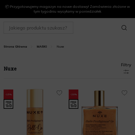
📦 Przygotowujemy magazyn na nowe dostawy! Zamówienia złożone w
tym tygodniu wysyłamy w poniedziałek
SZUKAJ
Nuxe
Strona Główna
MARKI
Filtry
Nuxe
-15%
-20%