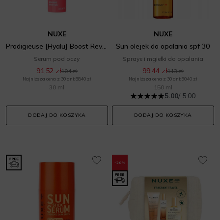
NUXE
NUXE
Prodigieuse [Hyalu] Boost Reviving Eye Stick
Sun olejek do opalania spf 30
Serum pod oczy
Spraye i mgiełki do opalania
91,52 zł
99,44 zł
104 zł
113 zł
Najniższa cena z 30 dni: 88,40 zł
Najniższa cena z 30 dni: 90,40 zł
30 ml
150 ml
5.00
/ 5.00
DODAJ DO KOSZYKA
DODAJ DO KOSZYKA
-20%