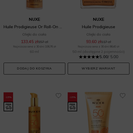
NUXE
NUXE
Huile Prodigieuse Or Roll-On Multi-Purpose Dry Oil
Huile Prodigieuse
Olejki do ciała
Olejki do ciała
133,45 zł
93,60 zł
157 zł
117 zł
Najniższa cena z 30 dni: 106,76 zł
Najniższa cena z 30 dni: 86,40 zł
60 ml
50 ml
(dostępne 2 pojemności)
5.00
/ 5.00
DODAJ DO KOSZYKA
WYBIERZ WARIANT
-15%
-15%