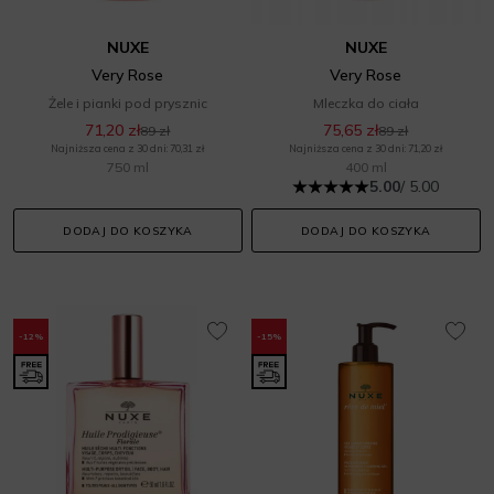
NUXE
NUXE
Very Rose
Very Rose
Żele i pianki pod prysznic
Mleczka do ciała
71,20 zł
75,65 zł
89 zł
89 zł
Najniższa cena z 30 dni: 70,31 zł
Najniższa cena z 30 dni: 71,20 zł
750 ml
400 ml
5.00
/ 5.00
DODAJ DO KOSZYKA
DODAJ DO KOSZYKA
-12%
-15%