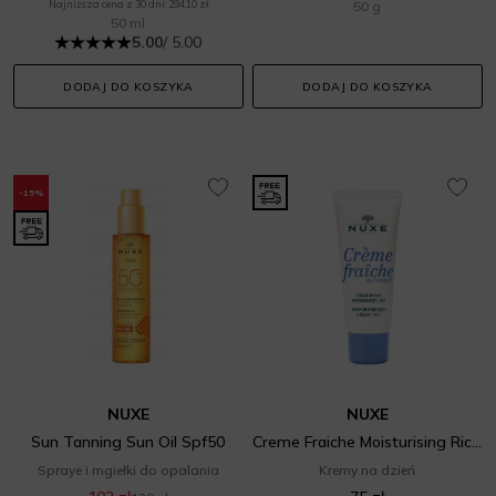
Najniższa cena z 30 dni: 294,10 zł
50 g
50 ml
5.00
/ 5.00
DODAJ DO KOSZYKA
DODAJ DO KOSZYKA
-15%
NUXE
NUXE
Sun Tanning Sun Oil Spf50
Creme Fraiche Moisturising Rich Cream
Spraye i mgiełki do opalania
Kremy na dzień