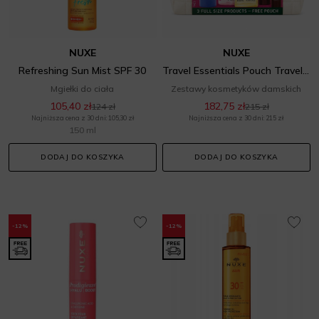
NUXE
NUXE
Refreshing Sun Mist SPF 30
Travel Essentials Pouch Travel Exclusive Set
Mgiełki do ciała
Zestawy kosmetyków damskich
105,40 zł
182,75 zł
124 zł
215 zł
Najniższa cena z 30 dni: 105,30 zł
Najniższa cena z 30 dni: 215 zł
150 ml
DODAJ DO KOSZYKA
DODAJ DO KOSZYKA
-12%
-12%