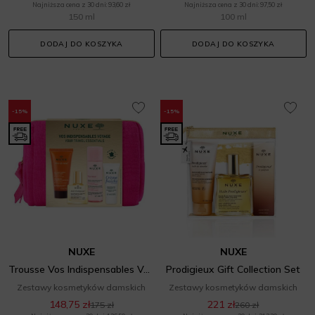
Najniższa cena z 30 dni: 93,60 zł
Najniższa cena z 30 dni: 97,50 zł
150 ml
100 ml
DODAJ DO KOSZYKA
DODAJ DO KOSZYKA
-15%
-15%
NUXE
NUXE
Trousse Vos Indispensables Voyage Travel Set
Prodigieux Gift Collection Set
Zestawy kosmetyków damskich
Zestawy kosmetyków damskich
148,75 zł
221 zł
175 zł
260 zł