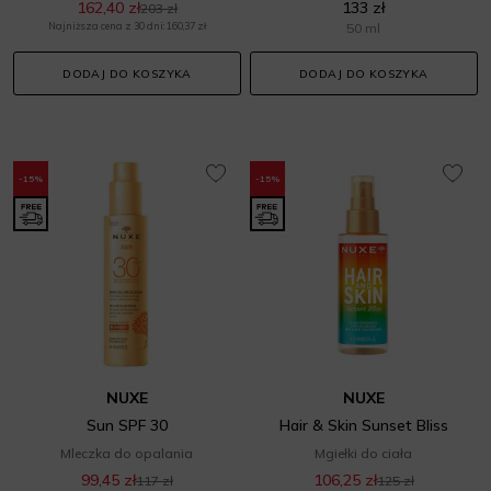
162,40 zł
133 zł
203 zł
Najniższa cena z 30 dni: 160,37 zł
50 ml
DODAJ DO KOSZYKA
DODAJ DO KOSZYKA
-15%
-15%
NUXE
NUXE
Sun SPF 30
Hair & Skin Sunset Bliss
Mleczka do opalania
Mgiełki do ciała
99,45 zł
106,25 zł
117 zł
125 zł