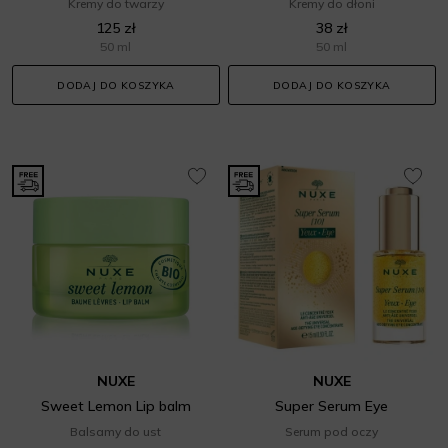
Kremy do twarzy
Kremy do dłoni
125 zł
38 zł
50 ml
50 ml
DODAJ DO KOSZYKA
DODAJ DO KOSZYKA
NUXE
NUXE
Sweet Lemon Lip balm
Super Serum Eye
Balsamy do ust
Serum pod oczy