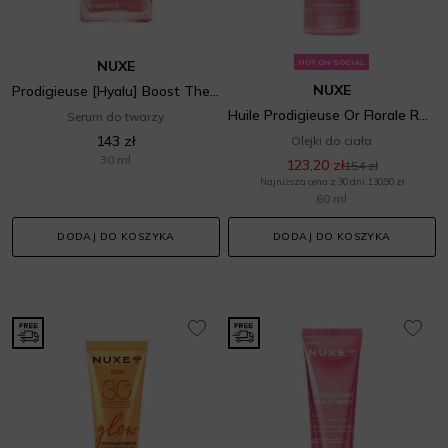
NUXE
HOT ON SOCIAL
NUXE
Prodigieuse [Hyalu] Boost The Illuminating Concentrate
Huile Prodigieuse Or Florale Roll-On Multi-Purpose Dry Oil
Serum do twarzy
143 zł
Olejki do ciała
30 ml
123,20 zł
154 zł
Najniższa cena z 30 dni: 130,90 zł
60 ml
DODAJ DO KOSZYKA
DODAJ DO KOSZYKA