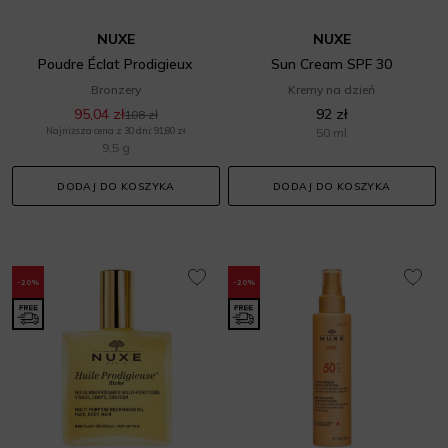
NUXE
NUXE
Poudre Éclat Prodigieux
Sun Cream SPF 30
Bronzery
Kremy na dzień
95,04 zł
92 zł
108 zł
Najniższa cena z 30 dni: 91,80 zł
50 ml
9,5 g
DODAJ DO KOSZYKA
DODAJ DO KOSZYKA
-20%
-20%