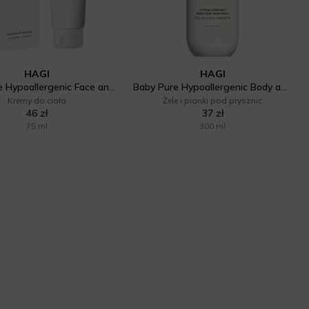
HAGI
HAGI
Baby Pure Hypoallergenic Face and Body Cream
Baby Pure Hypoallergenic Body and Hair Wash
Kremy do ciała
Żele i pianki pod prysznic
46 zł
37 zł
75 ml
300 ml