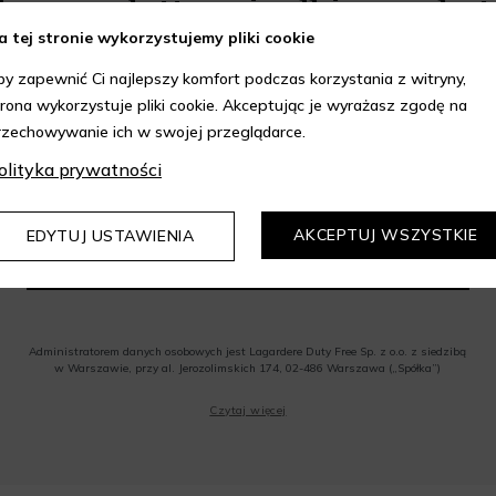
do newslettera i odbierz rabat 
a tej stronie wykorzystujemy pliki cookie
by zapewnić Ci najlepszy komfort podczas korzystania z witryny,
trona wykorzystuje pliki cookie. Akceptując je wyrażasz zgodę na
rtyment przy minimalnej wartości zamówienia 199 zł. Kod 
rzechowywanie ich w swojej przeglądarce.
olityka prywatności
AKCEPTUJ WSZYSTKIE
EDYTUJ USTAWIENIA
ODBIERZ KOD
Administratorem danych osobowych jest Lagardere Duty Free Sp. z o.o. z siedzibą
w Warszawie, przy al. Jerozolimskich 174, 02-486 Warszawa („Spółka”)
Wyrażam zgodę na przesyłanie przez Administratora tj. Lagardere Duty Free Sp. z
Czytaj więcej
o.o. informacji handlowych, w tym newslettera, informacji o promocjach i
nowościach na podany przeze mnie adres poczty elektronicznej, zgodnie z ustawą
o świadczeniu usług drogą elektroniczną z dnia 18 lipca 2002 r. (tekst jedn.: Dz.
U. z 2020 r., poz. 344) Wszelkie informacje handlowe są całkowicie bezpłatne.
Powyższa zgoda jest dobrowolna i może zostać wycofana w dowolnym momencie.
Rabat nie łączy się z innymi promocjami. W celu skorzystania z rabatu, należy