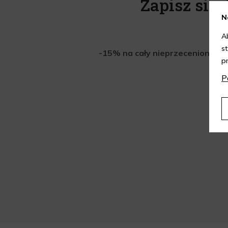
Zapisz się 
N
A
s
-15% na cały nieprzeceniony aso
p
P