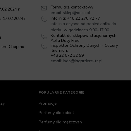
Formularz kontaktowy
.02.2024 r.
email: sklep@aelia.pl
Infolinia: +48 22 270 72 77
 17.02.2024 r.
Infolinia czynna od poniedziałku do
piątku w godzinach 9:00-17:00
Kontakt do sklepów stacjonarnych
e
Aelia Duty Free
Inspektor Ochrony Danych - Cezary
kiem Chopina
Siemion:
+48 22 572 32 99
email: iodo@lagardere-tr.pl
POPULARNE KATEGORIE
rzy
Promocje
Perfumy dla kobiet
Perfumy dla mężczyzn