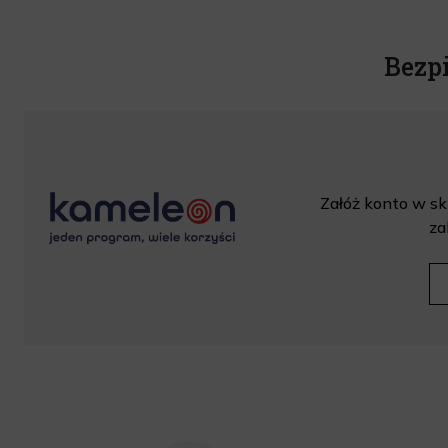
Bezp
Załóż konto w skl
za