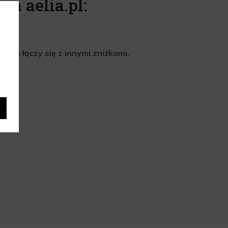
na aelia.pl:
nie łączy się z innymi zniżkami.