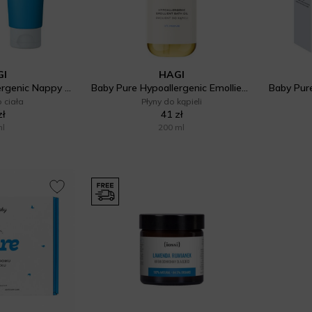
GI
HAGI
Baby Pure Hypoallergenic Nappy Cream
Baby Pure Hypoallergenic Emollient Bath Oil
 ciała
Płyny do kąpieli
zł
41 zł
ml
200 ml