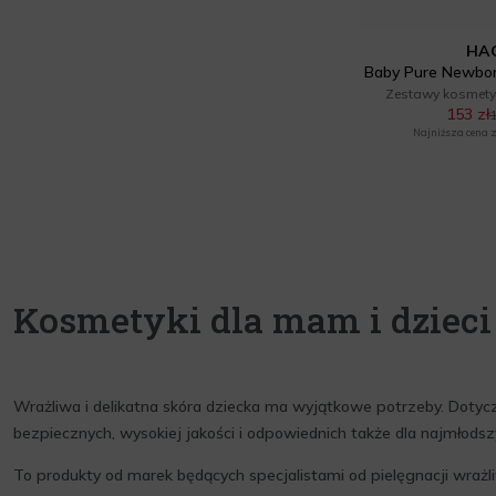
Zestawy kosmetyków damskich
HA
(1)
Baby Pure Newborn
Zestawy kosmet
Żel pod prysznic (1)
153 zł
1
Najniższa cena z 
Kosmetyki dla mam i dzieci
Wrażliwa i delikatna skóra dziecka ma wyjątkowe potrzeby. Dotyczy
bezpiecznych, wysokiej jakości i odpowiednich także dla najmłods
To produkty od marek będących specjalistami od pielęgnacji wrażli