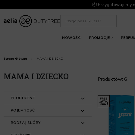
📦 Przygotowujemy m
NOWOŚCI
PROMOCJE
PERFU
MAMA I DZIECKO
Strona Główna
MAMA I DZIECKO
Produktów: 6
PRODUCENT
POJEMNOŚĆ
Hagi (5)
RODZAJ SKÓRY
Iossi (1)
51 ml - 100 ml (3)
DZIAŁANIE