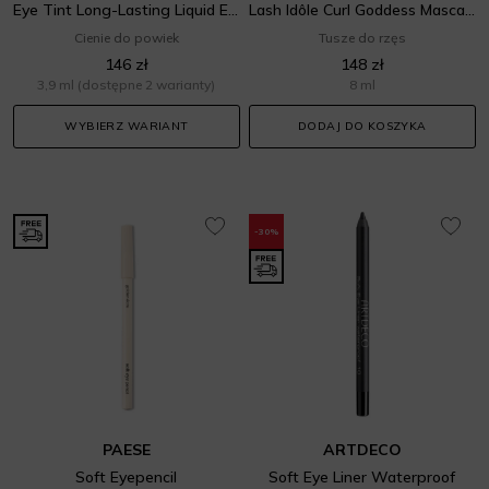
Eye Tint Long-Lasting Liquid Eyeshadow
Lash Idôle Curl Goddess Mascara
Cienie do powiek
Tusze do rzęs
146 zł
148 zł
3,9 ml
(dostępne 2 warianty)
8 ml
WYBIERZ WARIANT
DODAJ DO KOSZYKA
-30%
PAESE
ARTDECO
Soft Eyepencil
Soft Eye Liner Waterproof