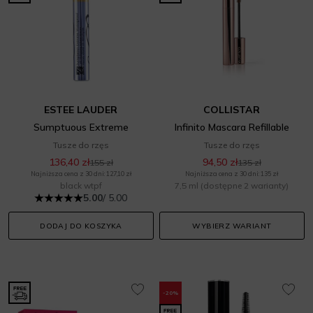
ESTEE LAUDER
COLLISTAR
Sumptuous Extreme
Infinito Mascara Refillable
Tusze do rzęs
Tusze do rzęs
136,40 zł
94,50 zł
155 zł
135 zł
Najniższa cena z 30 dni: 127,10 zł
Najniższa cena z 30 dni: 135 zł
black wtpf
7,5 ml
(dostępne 2 warianty)
5.00
/ 5.00
DODAJ DO KOSZYKA
WYBIERZ WARIANT
-20%