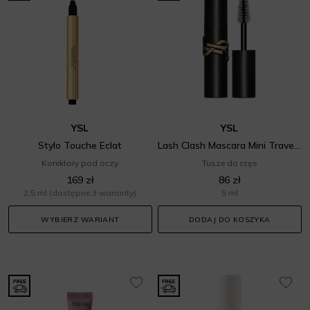
YSL
YSL
Stylo Touche Eclat
Lash Clash Mascara Mini Travel Size
Korektory pod oczy
Tusze do rzęs
169 zł
86 zł
2,5 ml
(dostępne 3 warianty)
5 ml
WYBIERZ WARIANT
DODAJ DO KOSZYKA