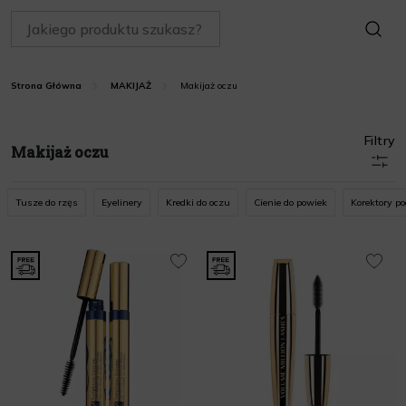
SZUKAJ
Makijaż oczu
Strona Główna
MAKIJAŻ
Filtry
Makijaż oczu
Tusze do rzęs
Eyelinery
Kredki do oczu
Cienie do powiek
Korektory po