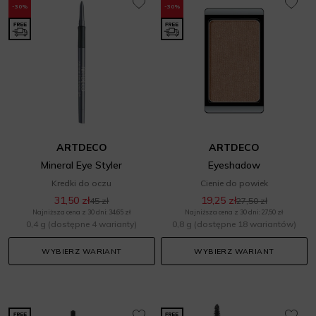
-30%
-30%
ARTDECO
ARTDECO
Mineral Eye Styler
Eyeshadow
Kredki do oczu
Cienie do powiek
31,50 zł
19,25 zł
45 zł
27,50 zł
Najniższa cena z 30 dni: 34,65 zł
Najniższa cena z 30 dni: 27,50 zł
0,4 g
(dostępne 4 warianty)
0,8 g
(dostępne 18 wariantów)
WYBIERZ WARIANT
WYBIERZ WARIANT