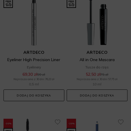
ARTDECO
ARTDECO
Eyeliner High Precision Liner
All in One Mascara
Eyelinery
Tusze do rzęs
69,30 zł
52,50 zł
99 zł
75 zł
Najniższa cena z 30 dni: 76,23 zł
Najniższa cena z 30 dni: 57,75 zł
0,5 ml
10 ml
DODAJ DO KOSZYKA
DODAJ DO KOSZYKA
-30%
-20%