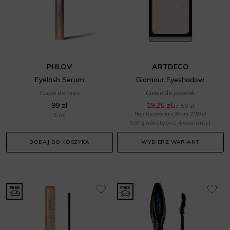
PHLOV
ARTDECO
Eyelash Serum
Glamour Eyeshadow
Tusze do rzęs
Cienie do powiek
99 zł
19,25 zł
27,50 zł
3 ml
Najniższa cena z 30 dni: 27,50 zł
0,8 g
(dostępne 4 warianty)
DODAJ DO KOSZYKA
WYBIERZ WARIANT