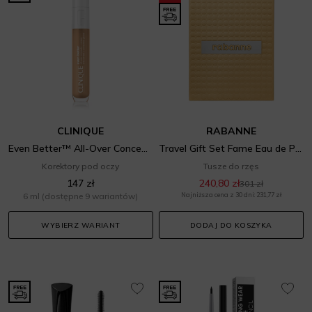
CLINIQUE
RABANNE
Even Better™ All-Over Concealer + Eraser
Travel Gift Set Fame Eau de Parfum & Eyephoria Famous Mascara
Korektory pod oczy
Tusze do rzęs
147 zł
240,80 zł
301 zł
6 ml
(dostępne 9 wariantów)
Najniższa cena z 30 dni: 231,77 zł
WYBIERZ WARIANT
DODAJ DO KOSZYKA