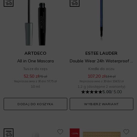
ARTDECO
ESTEE LAUDER
All in One Mascara
Double Wear 24h Waterproof Gel Eye Pencil
Tusze do rzęs
Kredki do oczu
52,50 zł
107,20 zł
75 zł
134 zł
Najniższa cena z 30 dni: 57,75 zł
Najniższa cena z 30 dni: 104,52 zł
10 ml
1,2 g
(dostępne 2 warianty)
5.00
/ 5.00
DODAJ DO KOSZYKA
WYBIERZ WARIANT
-20%