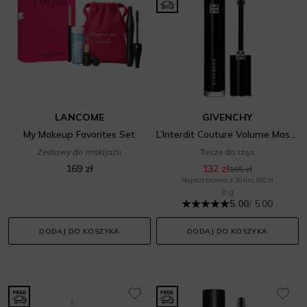
LANCOME
GIVENCHY
My Makeup Favorites Set
L’Interdit Couture Volume Mascara
Zestawy do makijażu
Tusze do rzęs
169 zł
132 zł
165 zł
Najniższa cena z 30 dni: 165 zł
8 g
5.00
/ 5.00
DODAJ DO KOSZYKA
DODAJ DO KOSZYKA