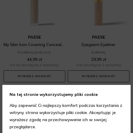
PAESE
PAESE
My Skin Icon Covering Concealer
Eyegasm Eyeliner
Korektory pod oczy
Eyelinery
44,99 zł
29,99 zł
6,5 ml
(dostępne 3 warianty)
4 ml
(dostępne 2 warianty)
WYBIERZ WARIANT
WYBIERZ WARIANT
Na tej stronie wykorzystujemy pliki cookie
Aby zapewnić Ci najlepszy komfort podczas korzystania z
witryny, strona wykorzystuje pliki cookie. Akceptując je
wyrażasz zgodę na przechowywanie ich w swojej
przeglądarce.