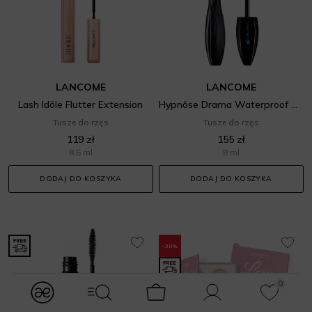
LANCOME
LANCOME
Lash Idôle Flutter Extension
Hypnôse Drama Waterproof Mascara
Tusze do rzęs
Tusze do rzęs
119 zł
155 zł
8,5 ml
8 ml
DODAJ DO KOSZYKA
DODAJ DO KOSZYKA
-30%
0
modules.Navbar.menuLabels.logo
modules.Navbar.menuLabels.menuWithSearch
Koszyk
Konto
Ulubione