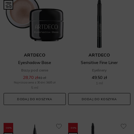
ARTDECO
ARTDECO
Eyeshadow Base
Sensitive Fine Liner
Bazy pod cienie
Eyelinery
28,70 zł
49,50 zł
41 zł
Najniższa cena z 30 dni: 34,85 zł
1 ml
5 ml
DODAJ DO KOSZYKA
DODAJ DO KOSZYKA
-30%
-30%