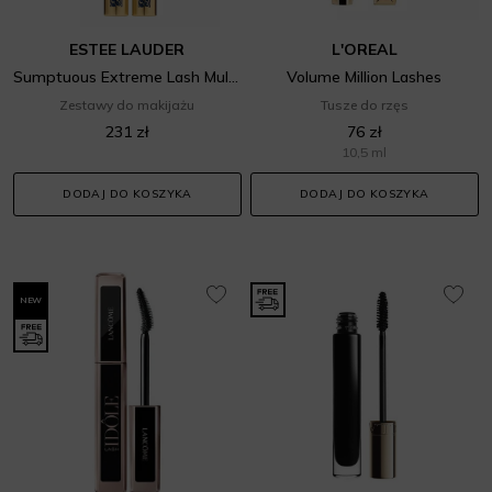
ESTEE LAUDER
L'OREAL
Sumptuous Extreme Lash Multiplying Volume Mascara Duo Set
Volume Million Lashes
Zestawy do makijażu
Tusze do rzęs
231 zł
76 zł
10,5 ml
DODAJ DO KOSZYKA
DODAJ DO KOSZYKA
NEW