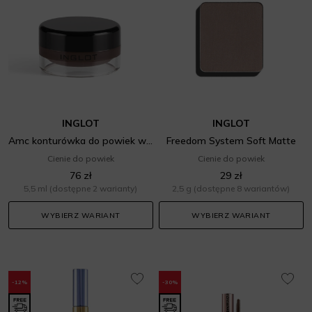
INGLOT
INGLOT
Amc konturówka do powiek w żelu
Freedom System Soft Matte
Cienie do powiek
Cienie do powiek
76 zł
29 zł
5,5 ml
(dostępne 2 warianty)
2,5 g
(dostępne 8 wariantów)
WYBIERZ WARIANT
WYBIERZ WARIANT
-12%
-30%