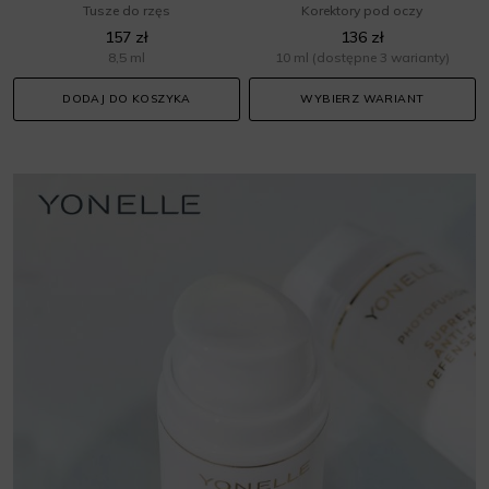
Tusze do rzęs
Korektory pod oczy
157 zł
136 zł
8,5 ml
10 ml
(dostępne 3 warianty)
DODAJ DO KOSZYKA
WYBIERZ WARIANT