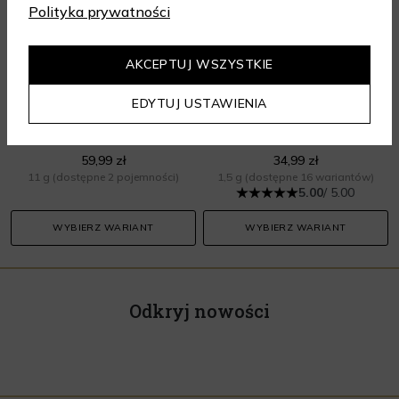
Polityka prywatności
AKCEPTUJ WSZYSTKIE
PAESE
PAESE
EDYTUJ USTAWIENIA
Eyeshadow Palette
Eyegasm Eyeshadow
Cienie do powiek
Cienie do powiek
59,99 zł
34,99 zł
11 g
(dostępne 2 pojemności)
1,5 g
(dostępne 16 wariantów)
5.00
/ 5.00
WYBIERZ WARIANT
WYBIERZ WARIANT
Odkryj nowości