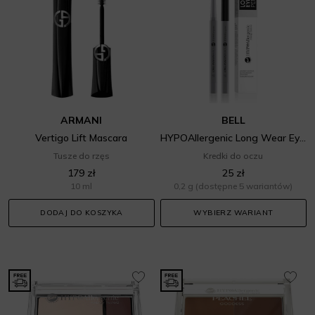
ARMANI
BELL
Vertigo Lift Mascara
HYPOAllergenic Long Wear Eye Pencil
Tusze do rzęs
Kredki do oczu
179 zł
25 zł
10 ml
0,2 g
(dostępne 5 wariantów)
DODAJ DO KOSZYKA
WYBIERZ WARIANT