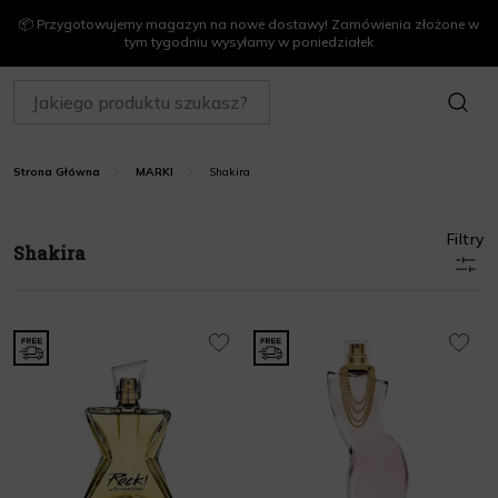
📦 Przygotowujemy magazyn na nowe dostawy! Zamówienia złożone w
tym tygodniu wysyłamy w poniedziałek
SZUKAJ
Shakira
Strona Główna
MARKI
Filtry
Shakira