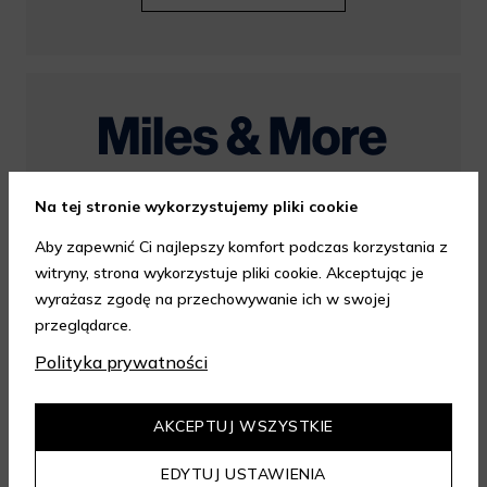
Na tej stronie wykorzystujemy pliki cookie
Korzystaj z zakupów ze zniżką 10% i zbieraj
mile za zakupy w sklepie Aelia.
Aby zapewnić Ci najlepszy komfort podczas korzystania z
witryny, strona wykorzystuje pliki cookie. Akceptując je
wyrażasz zgodę na przechowywanie ich w swojej
DOWIEDZ SIĘ WIĘCEJ
przeglądarce.
Polityka prywatności
AKCEPTUJ WSZYSTKIE
EDYTUJ USTAWIENIA