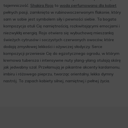
tajemniczość.
Shakira Rojo
to
woda perfumowana dla kobiet
pełnych pasji, zamknięta w rubinowoczerwonym flakonie, który
sam w sobie jest symbolem siły i pewności siebie. Ta bogata
kompozycja otuli Cię namiętnością, rozkwitającymi emocjami i
niezwykłą energią. Rojo otwiera się wybuchową mieszanką
świeżych cytrusów i soczystych czerwonych owoców, które
dodają zmysłowej lekkości i ożywczej słodyczy. Serce
kompozycji przeniesie Cię do egzotycznego ogrodu, w którym
kremowa tuberoza i intensywne nuty ylang-ylang otulają skórę
jak jedwabny szal. Przełamują je pikantne akcenty kardamonu,
imbiru i różowego pieprzu, tworząc orientalny, lekko dymny
nastrój. To zapach kobiety silnej, namiętnej i pełnej życia.