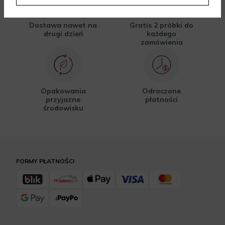
Dostawa nawet na
Gratis 2 próbki do
drugi dzień
każdego
zamówienia
Opakowania
Odroczone
przyjazne
płatności
środowisku
FORMY PŁATNOŚCI