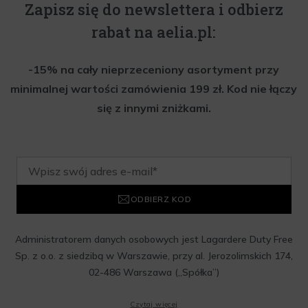
Zapisz się do newslettera i odbierz
rabat na aelia.pl:
-15% na cały nieprzeceniony asortyment przy
minimalnej wartości zamówienia 199 zł. Kod nie łączy
się z innymi zniżkami.
ODBIERZ KOD
Administratorem danych osobowych jest Lagardere Duty Free
Sp. z o.o. z siedzibą w Warszawie, przy al. Jerozolimskich 174,
02-486 Warszawa („Spółka”)
Wyrażam zgodę na przesyłanie przez Administratora tj.
Czytaj więcej