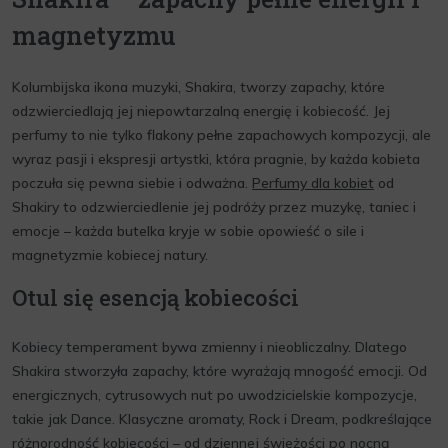
magnetyzmu
Kolumbijska ikona muzyki, Shakira, tworzy zapachy, które
odzwierciedlają jej niepowtarzalną energię i kobiecość. Jej
perfumy to nie tylko flakony pełne zapachowych kompozycji, ale
wyraz pasji i ekspresji artystki, która pragnie, by każda kobieta
poczuła się pewna siebie i odważna.
Perfumy dla kobiet
od
Shakiry to odzwierciedlenie jej podróży przez muzykę, taniec i
emocje – każda butelka kryje w sobie opowieść o sile i
magnetyzmie kobiecej natury.
Otul się esencją kobiecości
Kobiecy temperament bywa zmienny i nieobliczalny. Dlatego
Shakira stworzyła zapachy, które wyrażają mnogość emocji. Od
energicznych, cytrusowych nut po uwodzicielskie kompozycje,
takie jak Dance. Klasyczne aromaty, Rock i Dream, podkreślające
różnorodność kobiecości – od dziennej świeżości po nocną